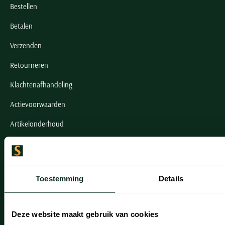
Bestellen
Betalen
Verzenden
Retourneren
Klachtenafhandeling
Actievoorwaarden
Artikelonderhoud
Onze winkels
Onze winkels
Toestemming
Details
Heemstede
Hillegom
Deze website maakt gebruik van cookies