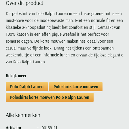
Over dit product
Portofino
PME Legend
Tussenjassen
PME Legend
Polo Ralph Lauren
Pierre Cardin
New Zealand
Lacoste
Profuomo
Polo Ralph Lauren
Dit poloshirt van Polo Ralph Lauren in een frisse groene tint is een
Bodywarmers
Polo Ralph Lauren
PME Legend
PME Legend
Olymp
Ledub
must-have voor de modebewuste man. Met een normale fit en een
R2
Portofino
Portofino
Portofino
Polo Ralph Lauren
Paul & Shark
Lyle & Scott
klassieke 2-knoopssluiting biedt het comfort en stijl. Gemaakt van
Seidensticker
Reset
Profuomo
Profuomo
Portofino
Polo Ralph Lauren
Mac
100% katoen in een effen pique weefsel is het perfect voor
State of Art
State of Art
State of Art
State of Art
Replay
zomerse dagen. De korte mouwen maken het ideaal voor een
PME Legend
Maerz
Tommy Hilfiger
Superdry
casual maar verfijnde look. Draag het tijdens een ontspannen
Superdry
Superdry
Tommy Hilfiger
Profuomo
Magnanni
weekenduitje of een informele lunch en ervaar de tijdloze elegantie
Vanguard
Tenson
Tommy Hilfiger
Thomas Maine
Tramarossa
R2
Mason's
van Polo Ralph Lauren.
Xacus
Tommy Hilfiger
Vanguard
Tommy Hilfiger
Vanguard
State of Art
Mc Alson
UBR
Bekijk meer
Vanguard
Superdry
Meyer
Populaire kleuren
Vanguard
Grote maten
Deals
William Lockie
Polo Ralph Lauren
Poloshirts korte mouwen
Tenson
New Zealand
Wit overhemd heren
Grote maten poloshirts
2e broek voor de helft
Wellington of Billmore
Tommy Hilfiger
Poloshirts korte mouwen Polo Ralph Lauren
Zwart overhemd heren
Grote maten herenmode
Populaire materialen
Tramarossa
Blauw overhemd heren
Populaire merk lijnen
Grote maten
Katoenen trui
North 84
Alle kenmerken
Vanguard
Groen overhemd heren
Meyer Chicago
Grote maten jassen
Populaire kleuren
Lamswollen trui
Olymp
Alle merken sale
Witte polo heren
Meyer Diego
Grote maten winterjassen
Artikelnr.
00158111
Merino wol trui