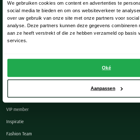
We gebruiken cookies om content en advertenties te persona
Leiderdorp
social media te bieden en om ons websiteverkeer te analyse
Lisse
over uw gebruik van onze site met onze partners voor social
analyse. Deze partners kunnen deze gegevens combineren me
Noordwijk
aan ze heeft verstrekt of die ze hebben verzameld op basis
services.
Oegstgeest
Openingstijden winkels
Oké
Schulte Herenmode
Grote maten herenkleding
Aanpassen
Paul & Shark specialist
VIP member
Inspiratie
Fashion Team