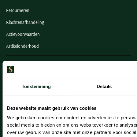
Retourneren
Klachtenafhandeling
Actievoorwaarden
Artikelonderhoud
Onze winkels
Onze winkels
Toestemming
Details
Heemstede
Hillegom
Deze website maakt gebruik van cookies
Leiderdorp
We gebruiken cookies om content en advertenties te persona
Lisse
social media te bieden en om ons websiteverkeer te analyse
over uw gebruik van onze site met onze partners voor social
Noordwijk