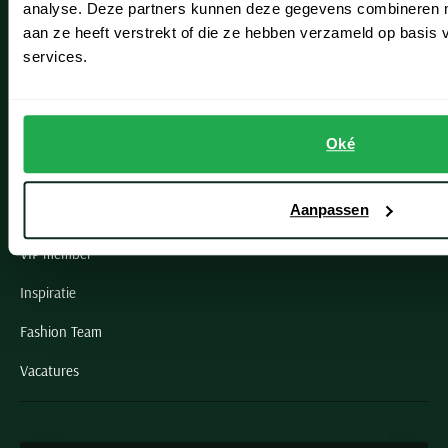
analyse. Deze partners kunnen deze gegevens combineren me
aan ze heeft verstrekt of die ze hebben verzameld op basis
Oegstgeest
services.
Openingstijden winkels
Schulte Herenmode
Oké
Grote maten herenkleding
Aanpassen
Paul & Shark specialist
VIP member
Inspiratie
Fashion Team
Vacatures