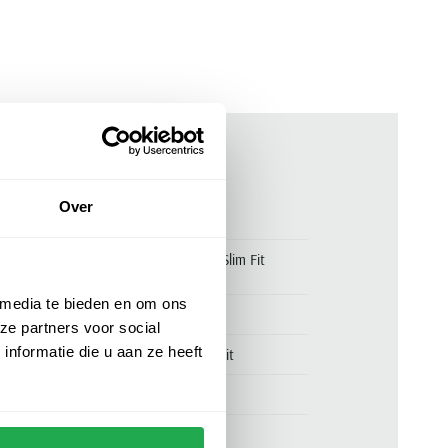
ken
Over
0883501440
Polo Ralph Lauren polo Custom Slim Fit
normale fit zwart effen katoen
 media te bieden en om ons
Polo Ralph Lauren
ze partners voor social
nformatie die u aan ze heeft
Polo Ralph Lauren Custom Slim Fit
100% katoen
normale fit