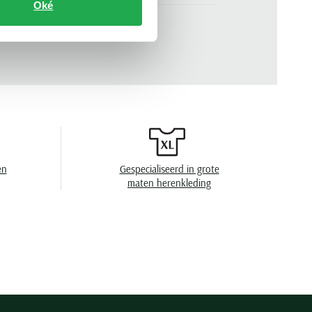
Oké
zwart
n
lange mouw
.
710680790-045
effen
2 knoops
zonder capuchon
en
Gespecialiseerd in grote
maten herenkleding