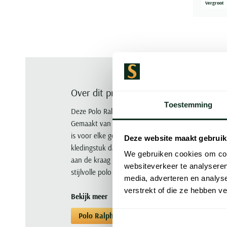
Vergroot
Over dit product
Toestemming
Deze Polo Ralph Lauren Custom Slim Fit polo is 
Gemaakt van 100% katoen biedt deze polo een co
is voor elke gelegenheid. De lange mouwen en de e
Deze website maakt gebruik
kledingstuk dat gemakkelijk te combineren is met 
We gebruiken cookies om cont
aan de kraag krijgt deze polo een klassieke uitstra
websiteverkeer te analyseren
stijlvolle polo toe aan je garderobe en ervaar het ze
media, adverteren en analys
verstrekt of die ze hebben v
Bekijk meer
Polo Ralph Lauren
Poloshirts
Polosh