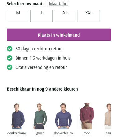
Selecteer uw maat
Maattabel
M
L
XL
XXL
Plaats in winkelmand
30 dagen recht op retour
Binnen 1-3 werkdagen in huis
Gratis verzending en retour
Beschikbaar in nog 9 andere kleuren
donkerblauw
groen
donkerblauw
rood
camel
camel