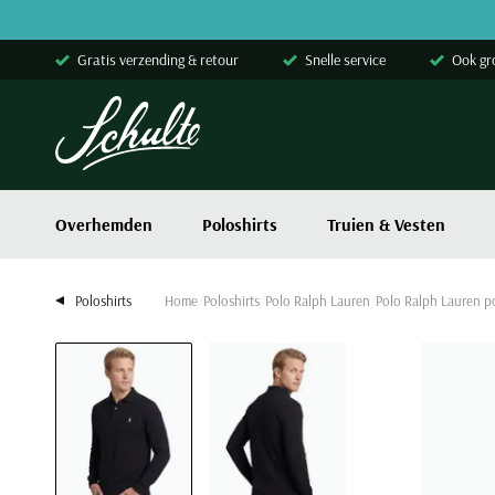
Skip to content
Gratis verzending & retour
Snelle service
Ook gr
Overhemden
Poloshirts
Truien & Vesten
Poloshirts
Home
Poloshirts
Polo Ralph Lauren
Polo Ralph Lauren po