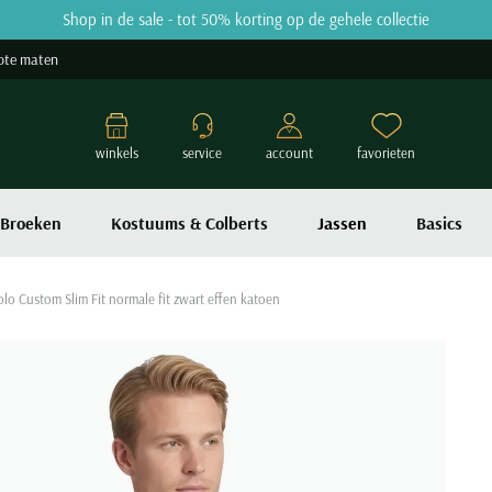
Shop in de sale - tot 50% korting op de gehele collectie
ote maten
winkels
service
account
favorieten
Broeken
Kostuums & Colberts
Jassen
Basics
lo Custom Slim Fit normale fit zwart effen katoen