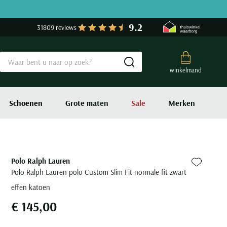
9.2
31809 reviews
Submit search
winkelmand
Schoenen
Grote maten
Sale
Merken
Polo Ralph Lauren
Zet bij fa
Polo Ralph Lauren polo Custom Slim Fit normale fit zwart
effen katoen
€ 145,00