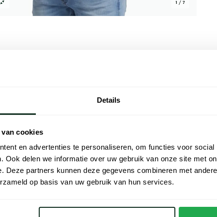
1 / 7
Alle kenmer
Details
een musthave voor elke modebewuste man.
Artikelnr.
mfortabele en ademende pasvorm die ideaal
Naam
ffen zwarte kleur maken het een veelzijdig
 van cookies
verschillende outfits. Met de twee knopen
ent en advertenties te personaliseren, om functies voor social
Merk
ling die nooit uit de mode raakt. Voeg deze
. Ook delen we informatie over uw gebruik van onze site met on
lf.
e. Deze partners kunnen deze gegevens combineren met andere i
Lijn
erzameld op basis van uw gebruik van hun services.
Materiaal
irts Polo Ralph Lauren
Pasvorm