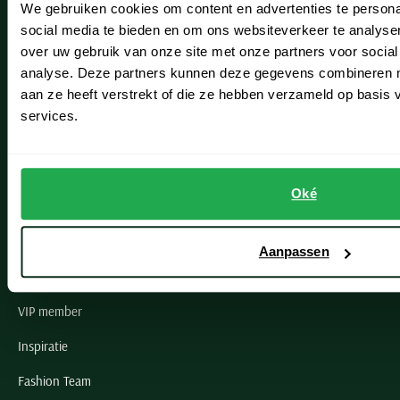
We gebruiken cookies om content en advertenties te persona
Leiderdorp
social media te bieden en om ons websiteverkeer te analyse
Lisse
over uw gebruik van onze site met onze partners voor social
analyse. Deze partners kunnen deze gegevens combineren me
Noordwijk
aan ze heeft verstrekt of die ze hebben verzameld op basis
services.
Oegstgeest
Openingstijden winkels
Oké
Schulte Herenmode
Grote maten herenkleding
Aanpassen
Paul & Shark specialist
VIP member
Inspiratie
Fashion Team