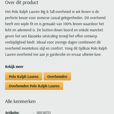
Over dit product
Portofino
PME Legend
Tussenjassen
PME Legend
Polo Ralph Lauren
Pierre Cardin
New Zealand
Lacoste
Profuomo
Polo Ralph Lauren
Het Polo Ralph Lauren Big & Tall overhemd in wit linnen is de
Bodywarmers
Polo Ralph Lauren
PME Legend
PME Legend
Olymp
Ledub
perfecte keuze voor zomerse casual gelegenheden. Dit overhemd
R2
Portofino
Portofino
Portofino
Polo Ralph Lauren
Paul & Shark
Lyle & Scott
heeft een wijde fit en is gemaakt van 100% linnen waardoor het
Seidensticker
Reset
Profuomo
Profuomo
Portofino
Polo Ralph Lauren
Mac
licht en ademend is. De button-down boord en enkele manchet
State of Art
State of Art
State of Art
State of Art
Replay
geven het een klassieke uitstraling terwijl het effen ontwerp
PME Legend
Maerz
Tommy Hilfiger
Superdry
veelzijdigheid biedt. Ideaal voor zonnige dagen combineert dit
Superdry
Superdry
Tommy Hilfiger
Profuomo
Magnanni
overhemd moeiteloos stijl en comfort. Voeg dit tijdloze Polo Ralph
Vanguard
Tenson
Tommy Hilfiger
Thomas Maine
Tramarossa
R2
Mason's
Lauren overhemd toe aan je garderobe en ervaar ultieme luxe.
Xacus
Tommy Hilfiger
Vanguard
Tommy Hilfiger
Vanguard
State of Art
Mc Alson
UBR
Bekijk meer
Vanguard
Superdry
Meyer
Populaire kleuren
Vanguard
Grote maten
Deals
William Lockie
Polo Ralph Lauren
Overhemden
Tenson
New Zealand
Wit overhemd heren
Grote maten poloshirts
2e broek voor de helft
Wellington of Billmore
Tommy Hilfiger
Overhemden Polo Ralph Lauren
Zwart overhemd heren
Grote maten herenmode
Populaire materialen
Tramarossa
Blauw overhemd heren
Populaire merk lijnen
Grote maten
Katoenen trui
North 84
Alle kenmerken
Vanguard
Groen overhemd heren
Meyer Chicago
Grote maten jassen
Populaire kleuren
Lamswollen trui
Olymp
Alle merken sale
Witte polo heren
Meyer Diego
Grote maten winterjassen
Artikelnr.
00158751
Merino wol trui