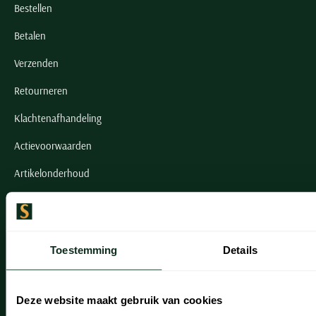
Bestellen
Betalen
Verzenden
Retourneren
Klachtenafhandeling
Actievoorwaarden
Artikelonderhoud
Onze winkels
Onze winkels
Toestemming
Details
Heemstede
Hillegom
Deze website maakt gebruik van cookies