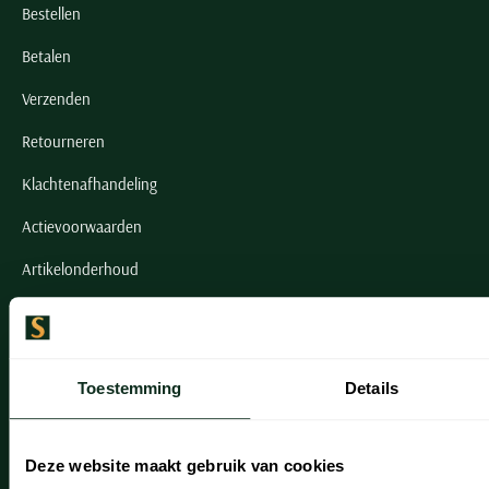
Bestellen
Betalen
Verzenden
Retourneren
Klachtenafhandeling
Actievoorwaarden
Artikelonderhoud
Onze winkels
Onze winkels
Toestemming
Details
Heemstede
Hillegom
Deze website maakt gebruik van cookies