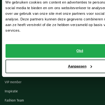
We gebruiken cookies om content en advertenties te persona
Leiderdorp
social media te bieden en om ons websiteverkeer te analyse
Lisse
over uw gebruik van onze site met onze partners voor social
analyse. Deze partners kunnen deze gegevens combineren me
Noordwijk
aan ze heeft verstrekt of die ze hebben verzameld op basis
services.
Oegstgeest
Openingstijden winkels
Oké
Schulte Herenmode
Grote maten herenkleding
Aanpassen
Paul & Shark specialist
VIP member
Inspiratie
Fashion Team