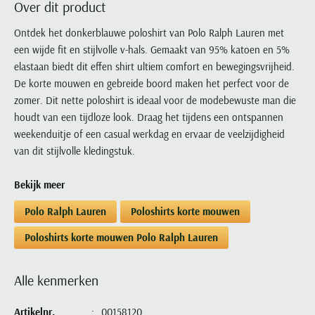
Over dit product
Portofino
PME Legend
Tussenjassen
PME Legend
Polo Ralph Lauren
Pierre Cardin
New Zealand
Lacoste
Profuomo
Polo Ralph Lauren
Ontdek het donkerblauwe poloshirt van Polo Ralph Lauren met
Bodywarmers
Polo Ralph Lauren
PME Legend
PME Legend
Olymp
Ledub
een wijde fit en stijlvolle v-hals. Gemaakt van 95% katoen en 5%
R2
Portofino
Portofino
Portofino
Polo Ralph Lauren
Paul & Shark
Lyle & Scott
elastaan biedt dit effen shirt ultiem comfort en bewegingsvrijheid.
Seidensticker
Reset
Profuomo
Profuomo
Portofino
Polo Ralph Lauren
Mac
De korte mouwen en gebreide boord maken het perfect voor de
State of Art
State of Art
State of Art
State of Art
Replay
zomer. Dit nette poloshirt is ideaal voor de modebewuste man die
PME Legend
Maerz
Tommy Hilfiger
Superdry
houdt van een tijdloze look. Draag het tijdens een ontspannen
Superdry
Superdry
Tommy Hilfiger
Profuomo
Magnanni
weekenduitje of een casual werkdag en ervaar de veelzijdigheid
Vanguard
Tenson
Tommy Hilfiger
Thomas Maine
Tramarossa
R2
Mason's
van dit stijlvolle kledingstuk.
Xacus
Tommy Hilfiger
Vanguard
Tommy Hilfiger
Vanguard
State of Art
Mc Alson
UBR
Bekijk meer
Vanguard
Superdry
Meyer
Populaire kleuren
Vanguard
Grote maten
Deals
William Lockie
Polo Ralph Lauren
Poloshirts korte mouwen
Tenson
New Zealand
Wit overhemd heren
Grote maten poloshirts
2e broek voor de helft
Wellington of Billmore
Tommy Hilfiger
Poloshirts korte mouwen Polo Ralph Lauren
Zwart overhemd heren
Grote maten herenmode
Populaire materialen
Tramarossa
Blauw overhemd heren
Populaire merk lijnen
Grote maten
Katoenen trui
North 84
Alle kenmerken
Vanguard
Groen overhemd heren
Meyer Chicago
Grote maten jassen
Populaire kleuren
Lamswollen trui
Olymp
Alle merken sale
Witte polo heren
Meyer Diego
Grote maten winterjassen
Artikelnr.
00158120
Merino wol trui