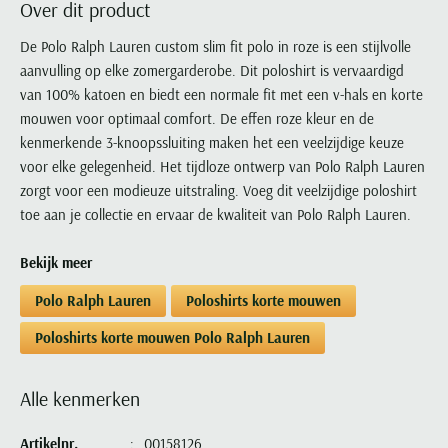
Over dit product
Portofino
PME Legend
Tussenjassen
PME Legend
Polo Ralph Lauren
Pierre Cardin
New Zealand
Lacoste
Profuomo
Polo Ralph Lauren
De Polo Ralph Lauren custom slim fit polo in roze is een stijlvolle
Bodywarmers
Polo Ralph Lauren
PME Legend
PME Legend
Olymp
Ledub
aanvulling op elke zomergarderobe. Dit poloshirt is vervaardigd
R2
Portofino
Portofino
Portofino
Polo Ralph Lauren
Paul & Shark
Lyle & Scott
van 100% katoen en biedt een normale fit met een v-hals en korte
Seidensticker
Reset
Profuomo
Profuomo
Portofino
Polo Ralph Lauren
Mac
mouwen voor optimaal comfort. De effen roze kleur en de
State of Art
State of Art
State of Art
State of Art
Replay
kenmerkende 3-knoopssluiting maken het een veelzijdige keuze
PME Legend
Maerz
Tommy Hilfiger
Superdry
voor elke gelegenheid. Het tijdloze ontwerp van Polo Ralph Lauren
Superdry
Superdry
Tommy Hilfiger
Profuomo
Magnanni
zorgt voor een modieuze uitstraling. Voeg dit veelzijdige poloshirt
Vanguard
Tenson
Tommy Hilfiger
Thomas Maine
Tramarossa
R2
Mason's
toe aan je collectie en ervaar de kwaliteit van Polo Ralph Lauren.
Xacus
Tommy Hilfiger
Vanguard
Tommy Hilfiger
Vanguard
State of Art
Mc Alson
UBR
Bekijk meer
Vanguard
Superdry
Meyer
Populaire kleuren
Vanguard
Grote maten
Deals
William Lockie
Polo Ralph Lauren
Poloshirts korte mouwen
Tenson
New Zealand
Wit overhemd heren
Grote maten poloshirts
2e broek voor de helft
Wellington of Billmore
Tommy Hilfiger
Poloshirts korte mouwen Polo Ralph Lauren
Zwart overhemd heren
Grote maten herenmode
Populaire materialen
Tramarossa
Blauw overhemd heren
Populaire merk lijnen
Grote maten
Katoenen trui
North 84
Alle kenmerken
Vanguard
Groen overhemd heren
Meyer Chicago
Grote maten jassen
Populaire kleuren
Lamswollen trui
Olymp
Alle merken sale
Witte polo heren
Meyer Diego
Grote maten winterjassen
Artikelnr.
00158126
Merino wol trui