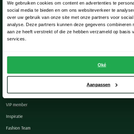
We gebruiken cookies om content en advertenties te persona
Leiderdorp
social media te bieden en om ons websiteverkeer te analyse
Lisse
over uw gebruik van onze site met onze partners voor social
analyse. Deze partners kunnen deze gegevens combineren me
Noordwijk
aan ze heeft verstrekt of die ze hebben verzameld op basis
services.
Oegstgeest
Openingstijden winkels
Oké
Schulte Herenmode
Grote maten herenkleding
Aanpassen
Paul & Shark specialist
VIP member
Inspiratie
Fashion Team