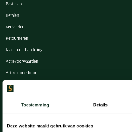
Bestellen
Betalen
Verzenden
Retourneren
Klachtenafhandeling
Actievoorwaarden
Artikelonderhoud
Onze winkels
Onze winkels
Toestemming
Details
Heemstede
Hillegom
Deze website maakt gebruik van cookies