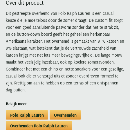
Over dit product
Portofino
PME Legend
Tussenjassen
PME Legend
Polo Ralph Lauren
Pierre Cardin
New Zealand
Lacoste
Profuomo
Polo Ralph Lauren
Dit gestreepte overhemd van Polo Ralph Lauren is een casual
Bodywarmers
Polo Ralph Lauren
PME Legend
PME Legend
Olymp
Ledub
keuze die je moeiteloos door de zomer draagt. De custom fit zorgt
R2
Portofino
Portofino
Portofino
Polo Ralph Lauren
Paul & Shark
Lyle & Scott
voor een goed aansluitende pasvorm zonder dat het te strak zit,
Seidensticker
Reset
Profuomo
Profuomo
Portofino
Polo Ralph Lauren
Mac
en de button-down boord geeft het geheel een herkenbaar
State of Art
State of Art
State of Art
State of Art
Replay
Amerikaans karakter. Het overhemd is gemaakt van 91% katoen en
PME Legend
Maerz
Tommy Hilfiger
Superdry
9% elastaan, wat betekent dat je de vertrouwde zachtheid van
Superdry
Superdry
Tommy Hilfiger
Profuomo
Magnanni
katoen krijgt met net iets meer bewegingsvrijheid. De lange mouw
Vanguard
Tenson
Tommy Hilfiger
Thomas Maine
Tramarossa
R2
Mason's
maakt het veelzijdig inzetbaar, ook op koelere zomeravonden.
Xacus
Tommy Hilfiger
Vanguard
Tommy Hilfiger
Vanguard
Combineer het met een chino en nette sneakers voor een gezellige,
State of Art
Mc Alson
UBR
casual look die er verzorgd uitziet zonder overdreven formeel te
Vanguard
Superdry
Meyer
Populaire kleuren
zijn. Prettig om aan te hebben op een terras of een ontspannen
Vanguard
Grote maten
Deals
William Lockie
Tenson
New Zealand
dag buiten.
Wit overhemd heren
Grote maten poloshirts
2e broek voor de helft
Wellington of Billmore
Tommy Hilfiger
Zwart overhemd heren
Grote maten herenmode
Populaire materialen
Bekijk meer
Tramarossa
Blauw overhemd heren
Populaire merk lijnen
Grote maten
Katoenen trui
North 84
Vanguard
Polo Ralph Lauren
Overhemden
Groen overhemd heren
Meyer Chicago
Grote maten jassen
Populaire kleuren
Lamswollen trui
Olymp
Alle merken sale
Overhemden Polo Ralph Lauren
Witte polo heren
Meyer Diego
Grote maten winterjassen
Merino wol trui