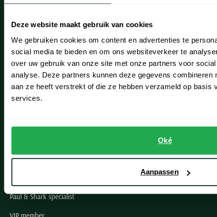
Heemstede
Deze website maakt gebruik van cookies
Hillegom
We gebruiken cookies om content en advertenties te persona
social media te bieden en om ons websiteverkeer te analyse
Leiderdorp
over uw gebruik van onze site met onze partners voor social
Lisse
analyse. Deze partners kunnen deze gegevens combineren me
aan ze heeft verstrekt of die ze hebben verzameld op basis
Noordwijk
services.
Oegstgeest
Openingstijden winkels
Oké
Schulte Herenmode
Aanpassen
Grote maten herenkleding
Paul & Shark specialist
VIP member