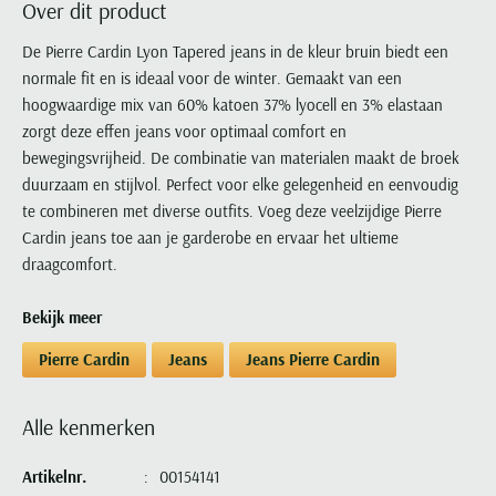
Over dit product
Portofino
PME Legend
Tussenjassen
PME Legend
Polo Ralph Lauren
Pierre Cardin
New Zealand
Lacoste
Profuomo
Polo Ralph Lauren
De Pierre Cardin Lyon Tapered jeans in de kleur bruin biedt een
Bodywarmers
Polo Ralph Lauren
PME Legend
PME Legend
Olymp
Ledub
normale fit en is ideaal voor de winter. Gemaakt van een
R2
Portofino
Portofino
Portofino
Polo Ralph Lauren
Paul & Shark
Lyle & Scott
hoogwaardige mix van 60% katoen 37% lyocell en 3% elastaan
Seidensticker
Reset
Profuomo
Profuomo
Portofino
Polo Ralph Lauren
Mac
zorgt deze effen jeans voor optimaal comfort en
State of Art
State of Art
State of Art
State of Art
Replay
bewegingsvrijheid. De combinatie van materialen maakt de broek
PME Legend
Maerz
Tommy Hilfiger
Superdry
duurzaam en stijlvol. Perfect voor elke gelegenheid en eenvoudig
Superdry
Superdry
Tommy Hilfiger
Profuomo
Magnanni
te combineren met diverse outfits. Voeg deze veelzijdige Pierre
Vanguard
Tenson
Tommy Hilfiger
Thomas Maine
Tramarossa
R2
Mason's
Cardin jeans toe aan je garderobe en ervaar het ultieme
Xacus
Tommy Hilfiger
Vanguard
Tommy Hilfiger
Vanguard
draagcomfort.
State of Art
Mc Alson
UBR
Vanguard
Superdry
Meyer
Populaire kleuren
Bekijk meer
Vanguard
Grote maten
Deals
William Lockie
Tenson
New Zealand
Wit overhemd heren
Grote maten poloshirts
2e broek voor de helft
Wellington of Billmore
Pierre Cardin
Jeans
Jeans Pierre Cardin
Tommy Hilfiger
Zwart overhemd heren
Grote maten herenmode
Populaire materialen
Tramarossa
Blauw overhemd heren
Populaire merk lijnen
Grote maten
Katoenen trui
Alle kenmerken
North 84
Vanguard
Groen overhemd heren
Meyer Chicago
Grote maten jassen
Populaire kleuren
Lamswollen trui
Olymp
Alle merken sale
Artikelnr.
00154141
Witte polo heren
Meyer Diego
Grote maten winterjassen
Merino wol trui