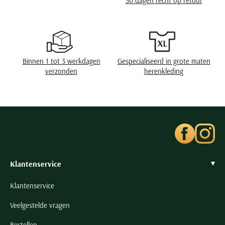
30 dagen recht op retour
Seidensticker
Slater
State of Art
Superdry
Binnen 1 tot 3 werkdagen
Gespecialiseerd in grote maten
Tenson
verzonden
herenkleding
Thomas Maine
Tommy Hilfiger
Tramarossa
UBR
Vanguard
Wellington of Billmore
Klantenservice
William Lockie
Klantenservice
Xacus
Veelgestelde vragen
Alle merken
Bestellen