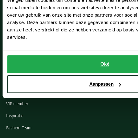
We gebruiken cookies om content en advertenties te persona
Leiderdorp
social media te bieden en om ons websiteverkeer te analyse
Lisse
over uw gebruik van onze site met onze partners voor social
analyse. Deze partners kunnen deze gegevens combineren me
Noordwijk
aan ze heeft verstrekt of die ze hebben verzameld op basis
Oegstgeest
services.
Openingstijden winkels
Oké
Schulte Herenmode
Grote maten herenkleding
Aanpassen
Paul & Shark specialist
VIP member
Inspiratie
Fashion Team