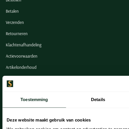
Betalen
Verzenden
Retourneren
Klachtenafhandeling
Actievoorwaarden
Artikelonderhoud
Onze winkels
Onze winkels
Toestemming
Details
Heemstede
Hillegom
Deze website maakt gebruik van cookies