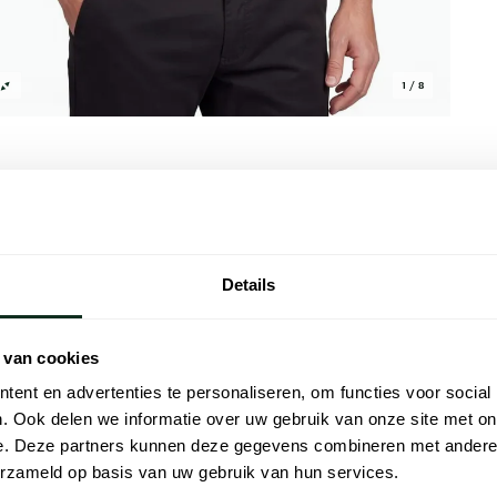
1 / 8
Alle kenmer
Details
shirt in een rijke bordeaux kleur. Met zijn
Artikelnr.
irt een perfecte mix van stijl en gemak.
 van cookies
Naam
zaam maar ook ademend en zacht voor de
ent en advertenties te personaliseren, om functies voor social
g om te combineren met elke outfit. De
Merk
. Ook delen we informatie over uw gebruik van onze site met on
als semi-formele gelegenheden. Voeg dit
e. Deze partners kunnen deze gegevens combineren met andere i
et verschil met Paul & Shark. Maak je klaar
Materiaal
erzameld op basis van uw gebruik van hun services.