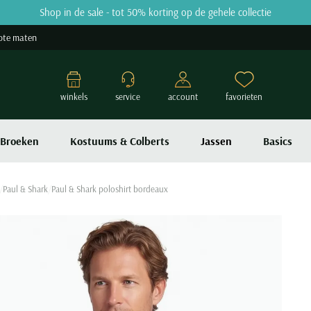
Shop in de sale - tot 50% korting op de gehele collectie
ote maten
winkels
service
account
favorieten
Broeken
Kostuums & Colberts
Jassen
Basics
Paul & Shark
Paul & Shark poloshirt bordeaux