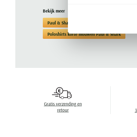
Bekijk meer
Paul & Shark
Poloshirts korte mouwen
Poloshirts korte mouwen Paul & Shark
Gratis verzending en
retour
3