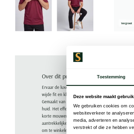
Vergroot
Over dit product
Toestemming
Ervaar de luxe en comfort van dit Paul & Shark polo
wijde fit en klassieke 3-knoopssluiting biedt dit sh
Deze website maakt gebruik
Gemaakt van 100% katoen is het niet alleen duur
We gebruiken cookies om cont
huid. Het effen design maakt het veelzijdig genoe
websiteverkeer te analyseren
korte mouwen maken het ideaal voor zowel casual 
media, adverteren en analys
aantrekkelijke stuk toe aan je garderobe en voel h
verstrekt of die ze hebben v
om te winkelen!