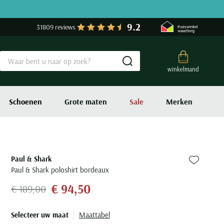
9.2
31809 reviews
Submit search
winkelmand
Schoenen
Grote maten
Sale
Merken
Paul & Shark
Zet bij fa
Paul & Shark poloshirt bordeaux
€ 94,50
€ 189,00
Selecteer uw maat
Maattabel