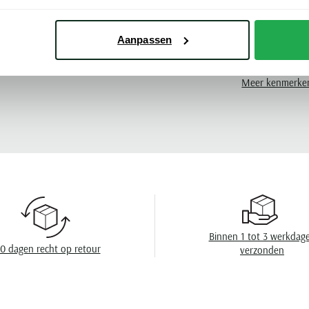
Pasvorm
Kleur
Aanpassen
Mouwlengte
Meer kenmerke
Leveranciers nr
Design
Sluiting
Eigenschappen
Binnen 1 tot 3 werkdag
0 dagen recht op retour
verzonden