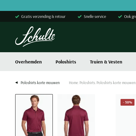
Skip to content
Gratis verzending & retour
Snelle service
Ook gr
Overhemden
Poloshirts
Truien & Vesten
Poloshirts korte mouwen
Home
Poloshirts
Poloshirts korte mouwen
- 50%