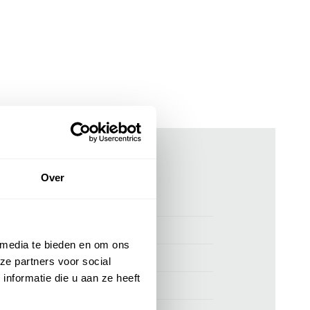
ken
Over
0885101500
Paul & Shark poloshirt bordeaux
 media te bieden en om ons
Paul & Shark
ze partners voor social
nformatie die u aan ze heeft
100% katoen