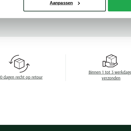
Aanpassen
Mouwlengte
Meer kenmerke
Leveranciers nr
Design
Sluiting
Eigenschappen
Wasvoorschrift
Binnen 1 tot 3 werkdag
0 dagen recht op retour
verzonden