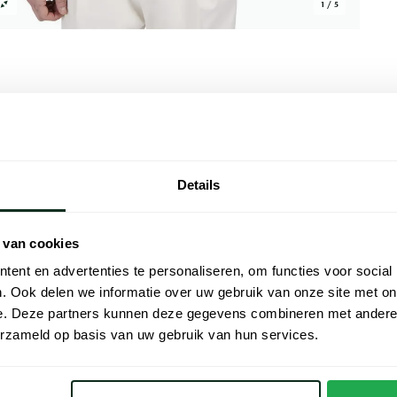
1 / 5
Alle kenmer
Details
n een stijlvolle donkerblauwe tint. Dit
Artikelnr.
100% linnen perfect voor de zomer. De drie
Naam
erwijl de superieure gebreide kwaliteit
 van cookies
debewuste man die comfort en stijl wil
ent en advertenties te personaliseren, om functies voor social
Merk
jdens een ontspannen lunch of een
. Ook delen we informatie over uw gebruik van onze site met on
Materiaal
e. Deze partners kunnen deze gegevens combineren met andere i
erzameld op basis van uw gebruik van hun services.
Pasvorm
Kleur