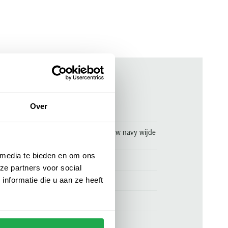
ken
Over
00157176
Paul & Shark poloshirt korte mouw navy wijde
fit
 media te bieden en om ons
Paul & Shark
ze partners voor social
100% linnen
nformatie die u aan ze heeft
wijde fit
donkerblauw