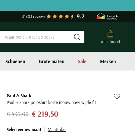
9.2
31803 reviews
Submit search
winkelmand
Schoenen
Grote maten
Sale
Merken
Paul & Shark
Zet bij fa
Paul & Shark poloshirt korte mouw navy wijde fit
€ 219,50
€ 439,00
Selecteer uw maat
Maattabel