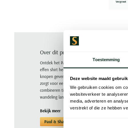
Vergroot
Over dit product
Toestemming
Ontdek het Paul & Shark poloshirt met korte mouw i
effen shirt heeft een wijde fit en is gemaakt van 
knopen geven een subtiele touch aan het ontwerp t
Deze website maakt gebruik
zorgt voor een luxe uitstraling. Ideaal voor de mo
We gebruiken cookies om cont
combineren tijdens een zomerse dag. Draag het ti
websiteverkeer te analyseren
wandeling langs de kust.
media, adverteren en analys
verstrekt of die ze hebben v
Bekijk meer
Paul & Shark
Poloshirts korte mouwen