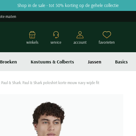
Shop in de sale - tot 50% korting op de gehele collectie
ote maten
winkels
service
account
favorieten
Broeken
Kostuums & Colberts
Jassen
Basics
Paul & Shark
Paul & Shark poloshirt korte mouw navy wijde fit