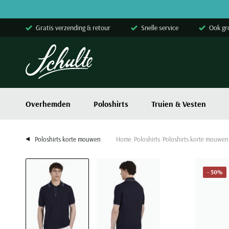
Skip to content
Gratis verzending & retour
Snelle service
Ook gr
Overhemden
Poloshirts
Truien & Vesten
Poloshirts korte mouwen
Home
Poloshirts
Poloshirts korte mouwen
- 50%