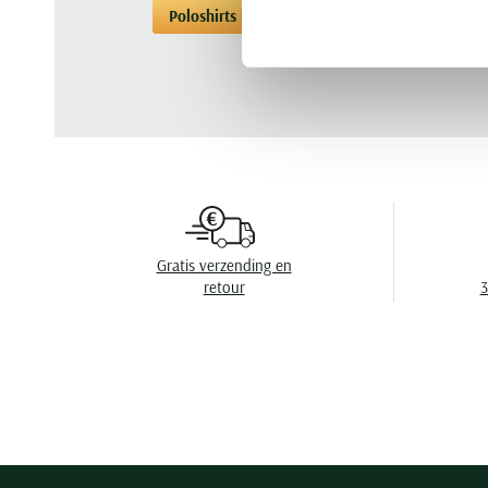
Poloshirts korte mouwen Paul & Shark
Gratis verzending en
retour
3