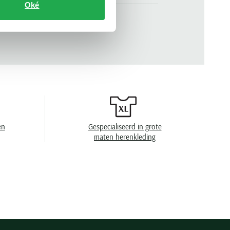
Oké
korte mouw
n
.
25411625-050
effen
3 knoops
gebreid
en
niet wassen, niet in de droger, strijken op lage
temperatuur, chemish reinigen
en
Gespecialiseerd in grote
maten herenkleding