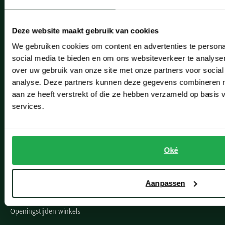
Actievoorwaarden
Artikelonderhoud
Deze website maakt gebruik van cookies
We gebruiken cookies om content en advertenties te persona
Onze winkels
social media te bieden en om ons websiteverkeer te analyse
over uw gebruik van onze site met onze partners voor social
Onze winkels
analyse. Deze partners kunnen deze gegevens combineren me
Heemstede
aan ze heeft verstrekt of die ze hebben verzameld op basis
services.
Hillegom
Leiderdorp
Oké
Lisse
Noordwijk
Aanpassen
Oegstgeest
Openingstijden winkels