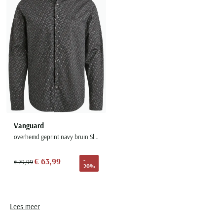
Toevoegen aan favorieten
Vanguard
overhemd geprint navy bruin Slim Fit button-down
€ 63,99
-
€ 79,99
20%
Lees meer