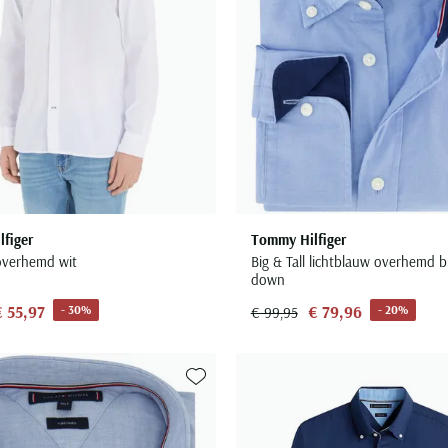
figer
Tommy Hilfiger
overhemd wit
Big & Tall lichtblauw overhemd b
down
€ 55,97
€ 79,96
- 30%
- 20%
€ 99,95
Toevoegen aan favorieten