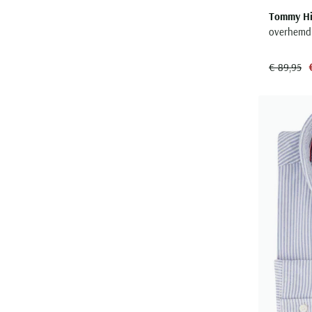
Tommy Hil
overhemd z
€ 89,95