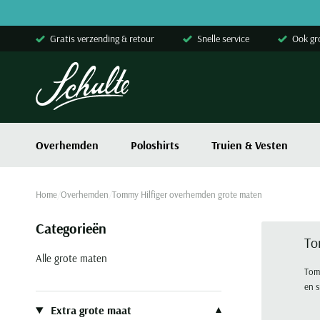
Skip to content
Gratis verzending & retour
Snelle service
Ook gr
Overhemden
Poloshirts
Truien & Vesten
Home
Overhemden
Tommy Hilfiger overhemden grote maten
Categorieën
To
Alle grote maten
Tomm
en s
Filteren op
Extra grote maat