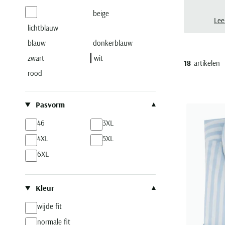
beige
Lee
lichtblauw
blauw
donkerblauw
zwart
wit
18
artikelen
rood
Pasvorm
46
3XL
4XL
5XL
6XL
Kleur
wijde fit
normale fit