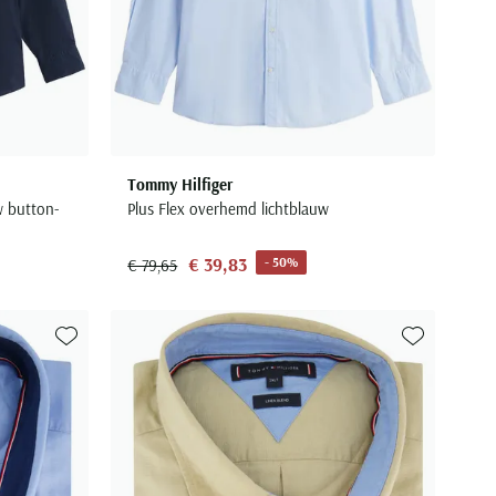
Tommy Hilfiger
w button-
Plus Flex overhemd lichtblauw
€ 39,83
- 50%
€ 79,65
Toevoegen aan favorieten
Toevoegen aa