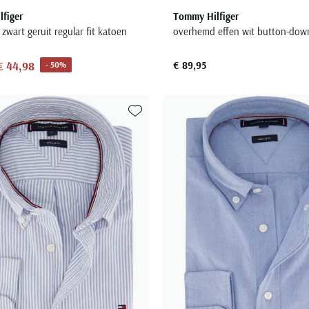
figer
Tommy Hilfiger
wart geruit regular fit katoen
overhemd effen wit button-dow
€ 44,98
€ 89,95
- 50%
Toevoegen aan favorieten