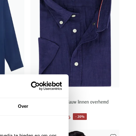
Tommy Hilfiger
lfiger big
Big & Tall donkerblauw linnen overhemd
Over
korte mouw
€ 87,96
- 20%
€ 109,95
 media te bieden en om ons