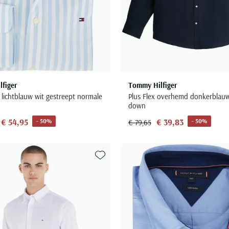
figer
Tommy Hilfiger
lichtblauw wit gestreept normale
Plus Flex overhemd donkerblau
down
€ 54,95
€ 39,83
- 50%
- 50%
€ 79,65
Toevoegen aan favorieten