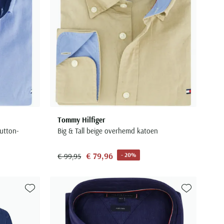
Tommy Hilfiger
utton-
Big & Tall beige overhemd katoen
€ 79,96
- 20%
€ 99,95
Toevoegen aan favorieten
Toevoegen aa