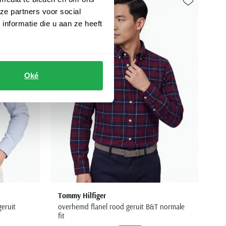
ze partners voor social
Toevoegen aan favorieten
Toevoegen aa
nformatie die u aan ze heeft
Oké
Tommy Hilfiger
geruit
overhemd flanel rood geruit B&T normale
fit