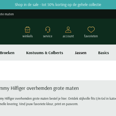
Shop in de sale - tot 50% korting op de gehele collectie
ote maten
winkels
service
account
favorieten
Broeken
Kostuums & Colberts
Jassen
Basics
mmy Hilfiger overhemden grote maten
y Hilfiger overhemden grote maten bestel je hier. Ontdek stijlvolle fits t/m 6xl in kato
nelle levering. Vind jouw favoriete kleur, print en pasvorm.