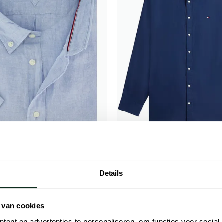
figer
Tommy Hilfiger
erhemd lichtblauw button-down
Donkerblauw overhemd Tommy hi
Details
uw
& tall linnen
€ 87,96
€ 79,96
- 20%
- 20%
€ 99,95
 van cookies
ent en advertenties te personaliseren, om functies voor social