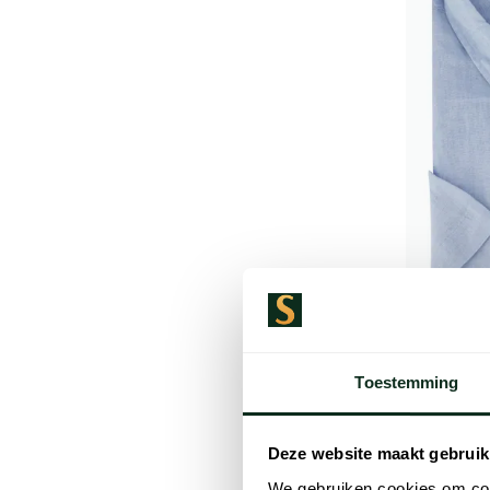
Tommy Hil
linnen ov
Toestemming
korte mo
€ 109,95
Deze website maakt gebruik
We gebruiken cookies om cont