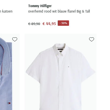
Tommy Hilfiger
n katoen
overhemd rood wit blauw flanel Big & Tall
€ 44,95
- 50%
€ 89,90
Toevoegen aan favorieten
Toevoegen aa