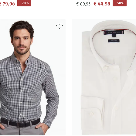
€ 79,96
€ 44,98
- 20%
- 50%
€ 89,95
Toevoegen aan favorieten