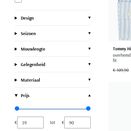
Design
Seizoen
Tommy Hil
Mouwlengte
overhemd 
fit
Gelegenheid
€ 109,90
Materiaal
Prijs
Range slider min value
Range slider max value
€
tot
€
Minimum value input
Maximum value input