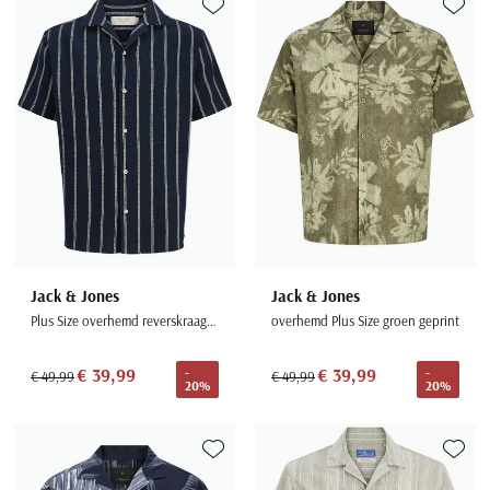
Toevoegen aan favorieten
Toevoe
Jack & Jones
Jack & Jones
Plus Size overhemd reverskraag donkerblauw
overhemd Plus Size groen geprint
€ 39,99
€ 39,99
-
-
€ 49,99
€ 49,99
20%
20%
Toevoegen aan favorieten
Toevoe