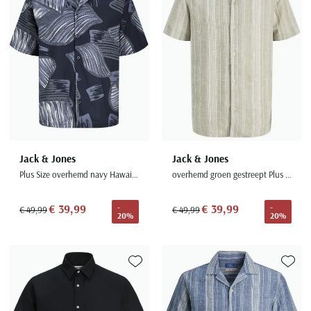
Jack & Jones
Jack & Jones
Plus Size overhemd navy Hawaii print
overhemd groen gestreept Plus Size
€ 39,99
€ 39,99
-
-
€ 49,99
€ 49,99
20%
20%
Toevoegen aan favorieten
Toevoe