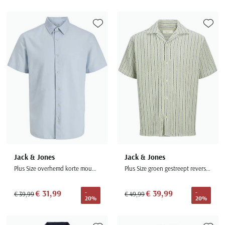
Seidensticker
Slater
Toevoegen aan favorieten
Toevoe
State of Art
Superdry
Tenson
Thomas Maine
Tommy Hilfiger
Tramarossa
UBR
Vanguard
Jack & Jones
Jack & Jones
Wellington of Billmore
Plus Size overhemd korte mouw blauw
Plus Size groen gestreept reverskraag
William Lockie
€ 31,99
€ 39,99
-
-
Xacus
€ 39,99
€ 49,99
20%
20%
Alle merken