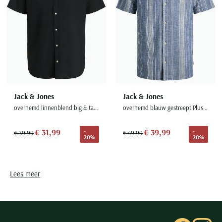
Jack & Jones
Jack & Jones
overhemd linnenblend big & tall zwart
overhemd blauw gestreept Plus Size
€ 31,99
€ 39,99
-
-
€ 39,99
€ 49,99
20%
20%
Lees meer