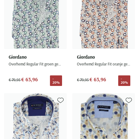
Giordano
Giordano
Overhemd Regular Fit groen geprint cirkels blauw
Overhemd Regular Fit oranje geprint cirkels blauw
€ 63,96
€ 63,96
-
-
€ 79,95
€ 79,95
20%
20%
Toevoegen aan favorieten
Toevoe