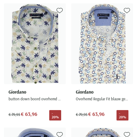
Toevoegen aan favorieten
Toevoe
Giordano
Giordano
button down boord overhemd groen palmbomen print
Overhemd Regular Fit blauw geprint cirkels beige
€ 63,96
€ 63,96
-
-
€ 79,95
€ 79,95
20%
20%