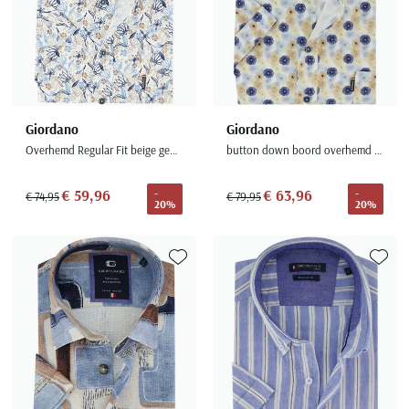
Giordano
Giordano
Overhemd Regular Fit beige geprint bladeren bloemen
button down boord overhemd blauw geprint
€ 59,96
€ 63,96
-
-
€ 74,95
€ 79,95
20%
20%
Toevoegen aan favorieten
Toevoe