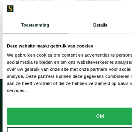
Giordano
Giordano
Overhemd Regular Fit blauw cirkels geprint beige
Tommy Hilfiger poloshirt pique blauw
Toestemming
Details
€ 63,96
€ 71,96
-
-
€ 79,95
€ 89,95
20%
20%
Deze website maakt gebruik van cookies
We gebruiken cookies om content en advertenties te persona
social media te bieden en om ons websiteverkeer te analyse
Lees meer
over uw gebruik van onze site met onze partners voor social
analyse. Deze partners kunnen deze gegevens combineren me
aan ze heeft verstrekt of die ze hebben verzameld op basis
services.
Klantenservice
Oké
Klantenservice