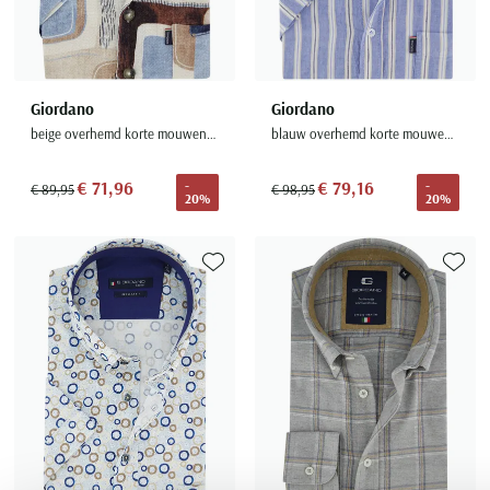
Giordano
Giordano
beige overhemd korte mouwen geprint
blauw overhemd korte mouwen strepen
€ 71,96
€ 79,16
-
-
€ 89,95
€ 98,95
20%
20%
Toevoegen aan favorieten
Toevoe