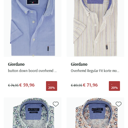
Giordano
Giordano
button down boord overhemd lichtblauw
Overhemd Regular Fit korte mouw beige gestreept
€ 59,96
€ 71,96
-
-
€ 74,95
€ 89,95
20%
20%
Toevoegen aan favorieten
Toevoe