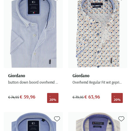
Toevoegen aan favorieten
Toevoe
Giordano
Giordano
button down boord overhemd lichtblauw gestreept
Overhemd Regular Fit wit geprint bloemetjes oranje blauw
€ 59,96
€ 63,96
-
-
€ 74,95
€ 79,95
20%
20%
Toevoegen aan favorieten
Toevoe