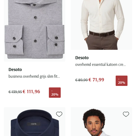
Desoto
overhemd essential katoen creme
Desoto
business overhemd grijs slim fit effen katoen
€ 71,99
-
€ 89,99
20%
€ 111,96
-
€ 139,95
20%
Toevoegen aan favorieten
Toevoe