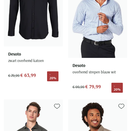
Desoto
zwart overhemd katoen
Desoto
overhemd strepen blauw wit
€ 63,99
-
€ 79,99
20%
€ 79,99
-
€ 99,99
20%
Toevoegen aan favorieten
Toevoe