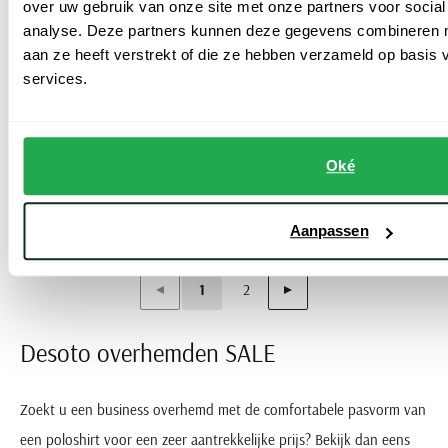
over uw gebruik van onze site met onze partners voor social
analyse. Deze partners kunnen deze gegevens combineren me
aan ze heeft verstrekt of die ze hebben verzameld op basis
services.
Desoto
Desoto
kent overhemd geprint blauw katoen
Luxury overhemd beige katoen witte knoop
€ 79,99
€ 111,96
-
-
€ 99,99
€ 139,95
Oké
20%
20%
Aanpassen
Toon volgende artikelen
Vorige
Volgende
1
2
Current Page
Page
Desoto overhemden SALE
Zoekt u een business overhemd met de comfortabele pasvorm van
een poloshirt voor een zeer aantrekkelijke prijs? Bekijk dan eens