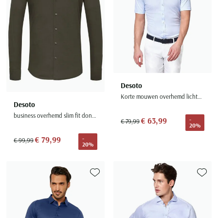
Desoto
Korte mouwen overhemd lichtblauw business slim fit effen katoen
Desoto
business overhemd slim fit donkergroen effen katoen
€ 63,99
-
€ 79,99
20%
€ 79,99
-
€ 99,99
20%
Toevoegen aan favorieten
Toevoe