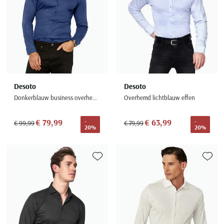
Desoto
Desoto
Donkerblauw business overhemd slim fit effen katoen
Overhemd lichtblauw effen
€ 79,99
€ 63,99
-
-
€ 99,99
€ 79,99
20%
20%
Toevoegen aan favorieten
Toevoe