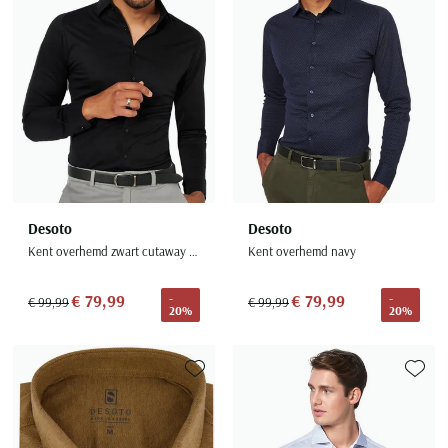
Desoto
Desoto
Kent overhemd zwart cutaway boord
Kent overhemd navy
€ 79,99
€ 79,99
-
-
€ 99,99
€ 99,99
20%
20%
Toevoegen aan favorieten
Toevoe