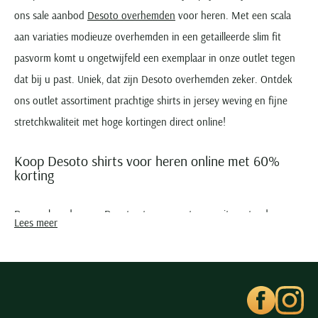
ons sale aanbod
Desoto overhemden
voor heren. Met een scala
aan variaties modieuze overhemden in een getailleerde slim fit
pasvorm komt u ongetwijfeld een exemplaar in onze outlet tegen
dat bij u past. Uniek, dat zijn Desoto overhemden zeker. Ontdek
ons outlet assortiment prachtige shirts in jersey weving en fijne
stretchkwaliteit met hoge kortingen direct online!
Koop Desoto shirts voor heren online met 60%
korting
De overhemden van ​​Desoto staan garant voor uitmuntend
Lees meer
draagcomfort gecombineerd met stijl. Dit resulteert in prachtige
hemden in Italiaanse stijl met optimale bewegingsvrijheid. Ideaal
voor de moderne man met een voorkeur voor sportieve stijl. Koop
sale overhemden van Desoto in de outlet van Schulte Herenmode