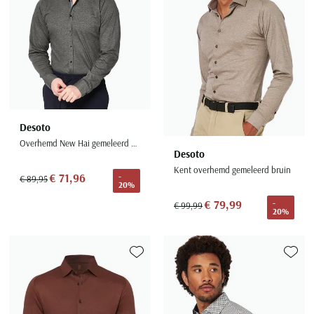
Desoto
Overhemd New Hai gemeleerd grijs
Desoto
Kent overhemd gemeleerd bruin
€ 71,96
-
€ 89,95
20%
€ 79,99
-
€ 99,99
20%
Toevoegen aan favorieten
Toevoe