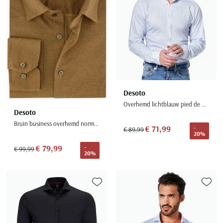
Desoto
Overhemd lichtblauw pied de poule
Desoto
Bruin business overhemd normale fit effen katoen
€ 71,99
-
€ 89,99
20%
€ 79,99
-
€ 99,99
20%
Toevoegen aan favorieten
Toevoe