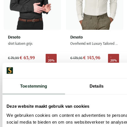
Desoto
Desoto
shirt katoen grijs
Overhemd wit Luxury Tailored Fit witte knoop
€ 63,99
€ 143,96
-
-
€ 79,99
€ 179,95
20%
20%
Toevoegen aan favorieten
Toevoe
Toestemming
Details
Deze website maakt gebruik van cookies
We gebruiken cookies om content en advertenties te persona
social media te bieden en om ons websiteverkeer te analyse