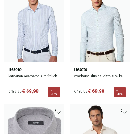
Desoto
Desoto
katoenen overhemd slim fit lichtblauw gestreept
overhemd slim fit lichtblauw katoen geprint
€ 69,98
€ 69,98
-
-
€ 139,95
€ 139,95
50%
50%
Toevoegen aan favorieten
Toevoe