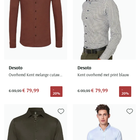
Desoto
Desoto
Overhemd Kent melange cutaway boord
Kent overhemd met print blauw
€ 79,99
€ 79,99
-
-
€ 99,99
€ 99,99
20%
20%
Toevoegen aan favorieten
Toevoe