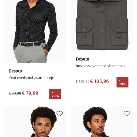
Desoto
business overhemd slim fit mosgroen effen katoen
Desoto
Kent overhemd zwart printje
€ 103,96
-
€ 129,95
20%
€ 79,99
-
€ 99,99
20%
Toevoegen aan favorieten
Toevoe