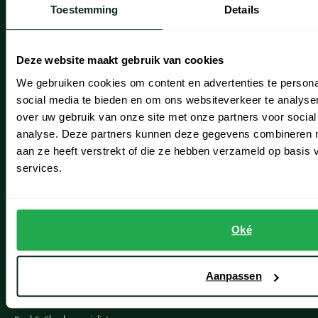
Toestemming
Details
Onze winkels
Heemstede
Deze website maakt gebruik van cookies
Hillegom
We gebruiken cookies om content en advertenties te persona
social media te bieden en om ons websiteverkeer te analyse
Leiderdorp
over uw gebruik van onze site met onze partners voor social
analyse. Deze partners kunnen deze gegevens combineren me
Lisse
aan ze heeft verstrekt of die ze hebben verzameld op basis
Noordwijk
services.
Oegstgeest
Openingstijden winkels
Oké
Schulte Herenmode
Aanpassen
Grote maten herenkleding