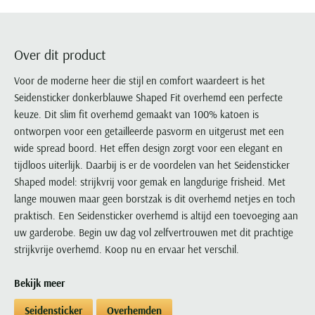
Portofino
PME Legend
Tussenjassen
PME Legend
Polo Ralph Lauren
Pierre Cardin
New Zealand
Lacoste
Profuomo
Polo Ralph Lauren
Bodywarmers
Polo Ralph Lauren
PME Legend
PME Legend
Olymp
Ledub
R2
Portofino
Over dit product
Portofino
Portofino
Polo Ralph Lauren
Paul & Shark
Lyle & Scott
Seidensticker
Reset
Profuomo
Profuomo
Portofino
Voor de moderne heer die stijl en comfort waardeert is het
Polo Ralph Lauren
Mac
State of Art
State of Art
Seidensticker donkerblauwe Shaped Fit overhemd een perfecte
State of Art
State of Art
Replay
PME Legend
Maerz
keuze. Dit slim fit overhemd gemaakt van 100% katoen is
Tommy Hilfiger
Superdry
Superdry
Superdry
Tommy Hilfiger
Profuomo
Magnanni
ontworpen voor een getailleerde pasvorm en uitgerust met een
Vanguard
Tenson
Tommy Hilfiger
Thomas Maine
Tramarossa
R2
Mason's
wide spread boord. Het effen design zorgt voor een elegant en
Xacus
Tommy Hilfiger
Vanguard
Tommy Hilfiger
Vanguard
tijdloos uiterlijk. Daarbij is er de voordelen van het Seidensticker
State of Art
Mc Alson
UBR
Shaped model: strijkvrij voor gemak en langdurige frisheid. Met
Vanguard
Superdry
Meyer
Populaire kleuren
lange mouwen maar geen borstzak is dit overhemd netjes en toch
Vanguard
Grote maten
Deals
William Lockie
Tenson
New Zealand
praktisch. Een Seidensticker overhemd is altijd een toevoeging aan
Wit overhemd heren
Grote maten poloshirts
2e broek voor de helft
Wellington of Billmore
uw garderobe. Begin uw dag vol zelfvertrouwen met dit prachtige
Tommy Hilfiger
Zwart overhemd heren
Grote maten herenmode
Populaire materialen
strijkvrije overhemd. Koop nu en ervaar het verschil.
Tramarossa
Blauw overhemd heren
Populaire merk lijnen
Grote maten
Katoenen trui
North 84
Vanguard
Bekijk meer
Groen overhemd heren
Meyer Chicago
Grote maten jassen
Populaire kleuren
Lamswollen trui
Olymp
Alle merken sale
Witte polo heren
Meyer Diego
Grote maten winterjassen
Seidensticker
Overhemden
Merino wol trui