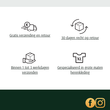
Seidensticker
Design
effen
Slater
Boord
wide spread boord
State of Art
Borstzak
geen borstzak
Superdry
Tenson
Manchet
enkele manchet
Gratis verzending en retour
30 dagen recht op retour
Thomas Maine
Eigenschappen
strijkvrij
Tommy Hilfiger
Tramarossa
UBR
Binnen 1 tot 3 werkdagen
Gespecialiseerd in grote maten
Vanguard
verzonden
herenkleding
Wellington of Billmore
William Lockie
Xacus
Alle merken