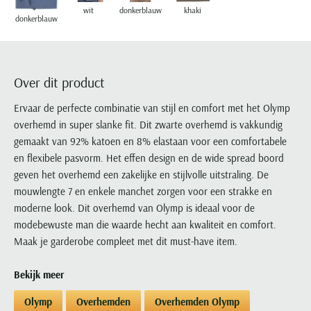
Portofino
PME Legend
Tussenjassen
PME Legend
Polo Ralph Lauren
Pierre Cardin
wit
donkerblauw
khaki
New Zealand
Lacoste
donkerblauw
Profuomo
Polo Ralph Lauren
Bodywarmers
Polo Ralph Lauren
PME Legend
PME Legend
Olymp
Ledub
R2
Portofino
Portofino
Portofino
Polo Ralph Lauren
Paul & Shark
Lyle & Scott
Seidensticker
Reset
Profuomo
Profuomo
Portofino
Over dit product
Polo Ralph Lauren
Mac
State of Art
State of Art
State of Art
State of Art
Replay
PME Legend
Maerz
Ervaar de perfecte combinatie van stijl en comfort met het Olymp
Tommy Hilfiger
Superdry
Superdry
Superdry
Tommy Hilfiger
Profuomo
Magnanni
overhemd in super slanke fit. Dit zwarte overhemd is vakkundig
Vanguard
Tenson
Tommy Hilfiger
Thomas Maine
Tramarossa
gemaakt van 92% katoen en 8% elastaan voor een comfortabele
R2
Mason's
Xacus
Tommy Hilfiger
en flexibele pasvorm. Het effen design en de wide spread boord
Vanguard
Tommy Hilfiger
Vanguard
State of Art
Mc Alson
geven het overhemd een zakelijke en stijlvolle uitstraling. De
UBR
Vanguard
Superdry
Meyer
mouwlengte 7 en enkele manchet zorgen voor een strakke en
Populaire kleuren
Vanguard
Grote maten
Deals
William Lockie
moderne look. Dit overhemd van Olymp is ideaal voor de
Tenson
New Zealand
Wit overhemd heren
Grote maten poloshirts
2e broek voor de helft
Wellington of Billmore
modebewuste man die waarde hecht aan kwaliteit en comfort.
Tommy Hilfiger
Zwart overhemd heren
Maak je garderobe compleet met dit must-have item.
Grote maten herenmode
Populaire materialen
Tramarossa
Blauw overhemd heren
Populaire merk lijnen
Grote maten
Katoenen trui
North 84
Vanguard
Bekijk meer
Groen overhemd heren
Meyer Chicago
Grote maten jassen
Populaire kleuren
Lamswollen trui
Olymp
Alle merken sale
Olymp
Overhemden
Overhemden Olymp
Witte polo heren
Meyer Diego
Grote maten winterjassen
Merino wol trui