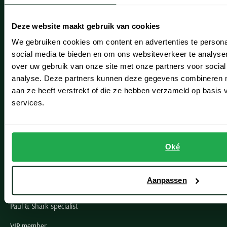
Heemstede
Deze website maakt gebruik van cookies
Hillegom
We gebruiken cookies om content en advertenties te persona
social media te bieden en om ons websiteverkeer te analyse
Leiderdorp
over uw gebruik van onze site met onze partners voor social
Lisse
analyse. Deze partners kunnen deze gegevens combineren me
aan ze heeft verstrekt of die ze hebben verzameld op basis
Noordwijk
services.
Oegstgeest
Openingstijden winkels
Oké
Schulte Herenmode
Aanpassen
Grote maten herenkleding
Paul & Shark specialist
VIP member