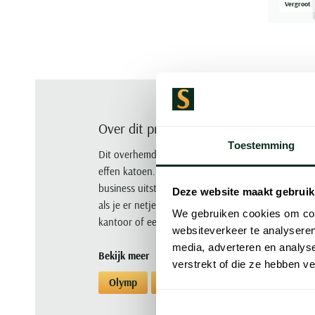
Vergroot
Over dit product
Toestemming
Dit overhemd van Olymp uit de Luxor Modern Fit-lij
effen katoen. Deze semi-wide spread boord en de
business uitstraling. Dit overhemd is gemaakt van 10
Deze website maakt gebruik
als je er netjes uit wilt zien met weinig gedoe. Dr
We gebruiken cookies om cont
kantoor of een afspraak waar een verzorgde look 
websiteverkeer te analyseren
media, adverteren en analys
Bekijk meer
verstrekt of die ze hebben v
Olymp
Overhemden
Overhemden Ol