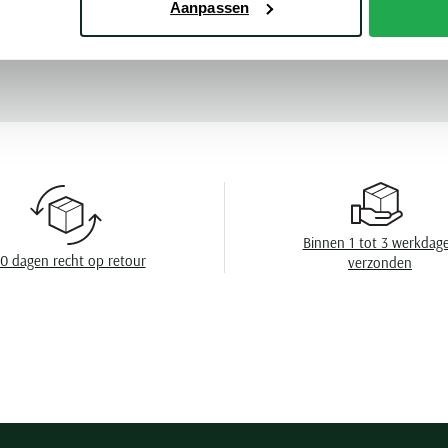
Aanpassen
Kleur
Meer kenmerke
Mouwlengte
Leveranciers nr
Design
Boord
Borstzak
Binnen 1 tot 3 werkdag
Manchet
0 dagen recht op retour
verzonden
Eigenschappen
Wasvoorschrift