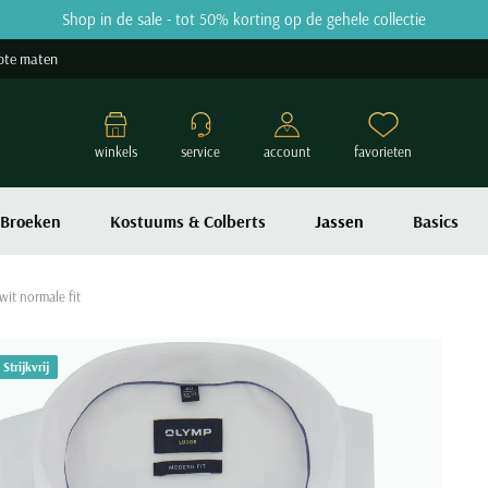
Shop in de sale - tot 50% korting op de gehele collectie
ote maten
winkels
service
account
favorieten
Broeken
Kostuums & Colberts
Jassen
Basics
wit normale fit
Strijkvrij