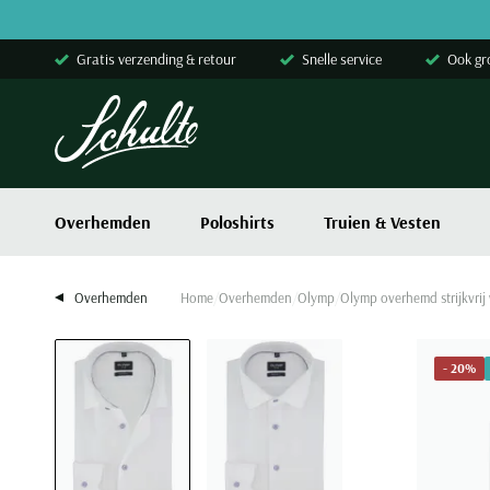
Skip to content
Gratis verzending & retour
Snelle service
Ook gr
Overhemden
Poloshirts
Truien & Vesten
Overhemden
Home
Overhemden
Olymp
Olymp overhemd strijkvrij 
- 20%