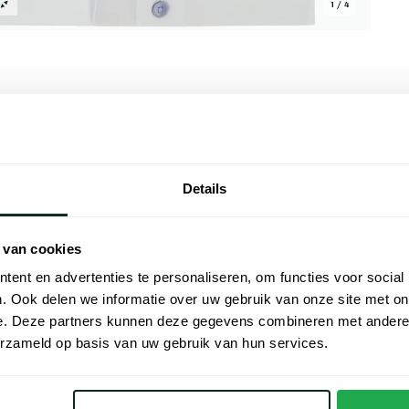
1 / 4
Alle kenmer
Details
n heeft een normale fit en is uitgevoerd in
Artikelnr.
 lange mouwen geven het een duidelijke
Naam
0% katoen en is strijkvrij, wat prettig is
 van cookies
aag dit zakelijke overhemd in de zomer naar
Merk
ent en advertenties te personaliseren, om functies voor social
past.
. Ook delen we informatie over uw gebruik van onze site met on
Lijn
e. Deze partners kunnen deze gegevens combineren met andere i
erzameld op basis van uw gebruik van hun services.
Materiaal
ymp
Pasvorm