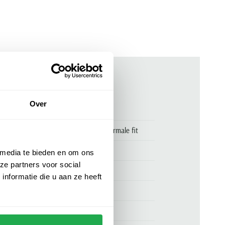
ken
Over
00171392
Olymp overhemd strijkvrij wit normale fit
Olymp
 media te bieden en om ons
ze partners voor social
Olymp Luxor Modern Fit
nformatie die u aan ze heeft
100% katoen
normale fit