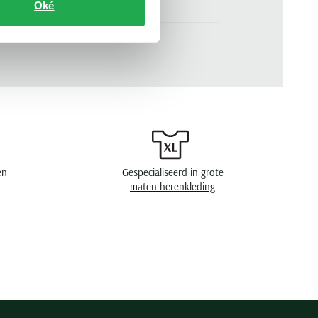
Oké
wit
n
lange mouw
.
124254-13
effen
semi-wide spread boord
geen borstzak
en
Gespecialiseerd in grote
enkele manchet
maten herenkleding
strijkvrij
en
speciaal wasprogamma 30°C, toegestaan voor
de droger, strijken op lage temperatuur, niet
chemisch reinigen