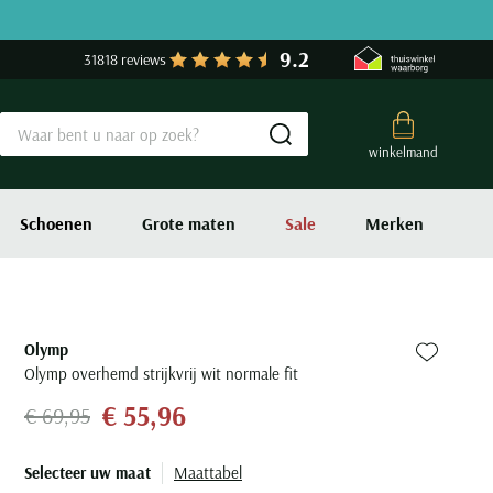
9.2
31818 reviews
Submit search
winkelmand
Schoenen
Grote maten
Sale
Merken
Olymp
Zet bij fa
Olymp overhemd strijkvrij wit normale fit
€ 55,96
€ 69,95
Selecteer uw maat
Maattabel