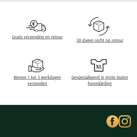
Leveranciers nr.
339012-11
Seidensticker
Design
geruit
Slater
State of Art
Boord
semi-wide spread boord
Superdry
Borstzak
een borstzak
Gratis verzending en retour
30 dagen recht op retour
Tenson
Eigenschappen
strijkvrij
Thomas Maine
Tommy Hilfiger
Wasvoorschriften
40°C was, niet in de droger, strijken op lage
temperatuur, niet chemisch reinigen
Tramarossa
Binnen 1 tot 3 werkdagen
Gespecialiseerd in grote maten
UBR
verzonden
herenkleding
Vanguard
Wellington of Billmore
William Lockie
Xacus
Alle merken