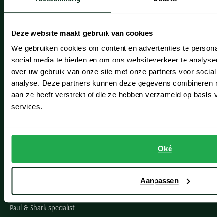
Onze winkels
Heemstede
Deze website maakt gebruik van cookies
Hillegom
We gebruiken cookies om content en advertenties te persona
social media te bieden en om ons websiteverkeer te analyse
Leiderdorp
over uw gebruik van onze site met onze partners voor social
Lisse
analyse. Deze partners kunnen deze gegevens combineren me
aan ze heeft verstrekt of die ze hebben verzameld op basis
Noordwijk
services.
Oegstgeest
Openingstijden winkels
Oké
Schulte Herenmode
Aanpassen
Grote maten herenkleding
Paul & Shark specialist