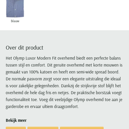
Portofino
PME Legend
Tussenjassen
PME Legend
Polo Ralph Lauren
Pierre Cardin
New Zealand
Lacoste
Profuomo
Polo Ralph Lauren
Bodywarmers
Polo Ralph Lauren
PME Legend
PME Legend
Olymp
Ledub
R2
Portofino
blauw
Portofino
Portofino
Polo Ralph Lauren
Paul & Shark
Lyle & Scott
Seidensticker
Reset
Profuomo
Profuomo
Portofino
Polo Ralph Lauren
Mac
State of Art
State of Art
State of Art
State of Art
Replay
PME Legend
Maerz
Over dit product
Tommy Hilfiger
Superdry
Superdry
Superdry
Tommy Hilfiger
Profuomo
Magnanni
Vanguard
Tenson
Het Olymp Luxor Modern Fit overhemd biedt een perfecte balans
Tommy Hilfiger
Thomas Maine
Tramarossa
R2
Mason's
tussen stijl en comfort. Dit geruite overhemd met korte mouwen is
Xacus
Tommy Hilfiger
Vanguard
Tommy Hilfiger
Vanguard
State of Art
Mc Alson
gemaakt van 100% katoen en heeft een semi-wide spread boord.
UBR
Vanguard
Superdry
Meyer
De normale pasvorm zorgt voor een elegante uitstraling die ideaal
Populaire kleuren
Vanguard
Grote maten
Deals
William Lockie
is voor zakelijke gelegenheden. Dankzij de strijkvrije stof blijft het
Tenson
New Zealand
Wit overhemd heren
Grote maten poloshirts
2e broek voor de helft
Wellington of Billmore
overhemd de hele dag fris en netjes. De praktische borstzak voegt
Tommy Hilfiger
Zwart overhemd heren
functionaliteit toe. Voeg dit veelzijdige Olymp overhemd toe aan je
Grote maten herenmode
Populaire materialen
Tramarossa
garderobe en ervaar ultiem draagcomfort.
Blauw overhemd heren
Populaire merk lijnen
Grote maten
Katoenen trui
North 84
Vanguard
Groen overhemd heren
Meyer Chicago
Grote maten jassen
Populaire kleuren
Lamswollen trui
Bekijk meer
Olymp
Alle merken sale
Witte polo heren
Meyer Diego
Grote maten winterjassen
Merino wol trui