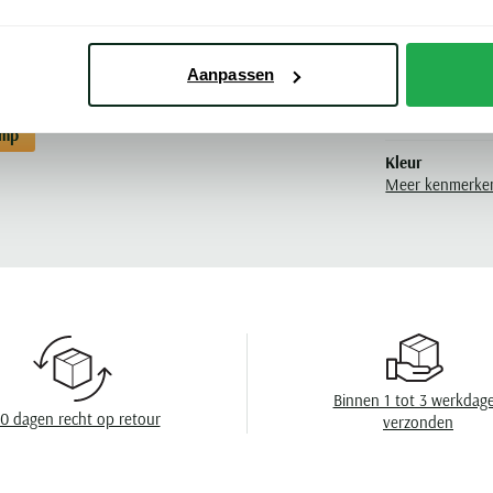
t. Kies OLYMP voor kwaliteit en stijl bij je
Lijn
Materiaal
Aanpassen
Pasvorm
ymp
Kleur
Meer kenmerke
Mouwlengte
Leveranciers nr
Design
Boord
Borstzak
Binnen 1 tot 3 werkdag
0 dagen recht op retour
verzonden
Manchet