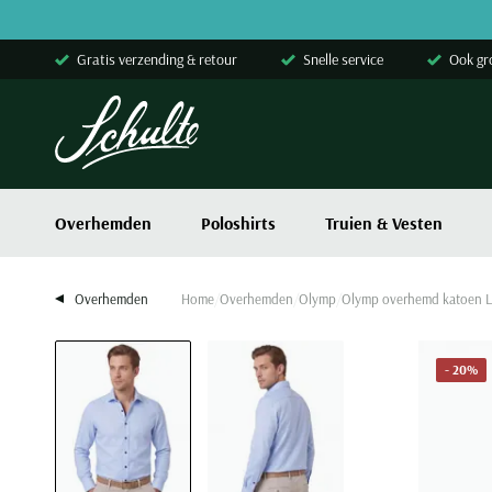
Skip to content
Gratis verzending & retour
Snelle service
Ook gr
Overhemden
Poloshirts
Truien & Vesten
Overhemden
Home
Overhemden
Olymp
Olymp overhemd katoen Lev
- 20%