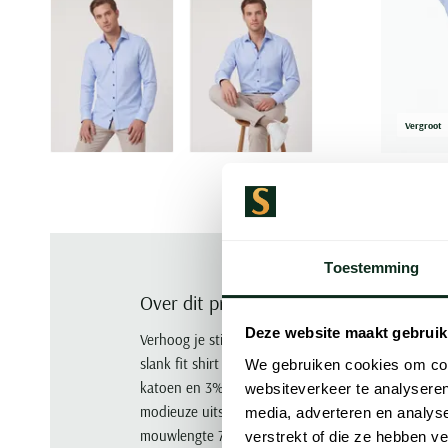
Vergroot
Toestemming
Over dit product
Deze website maakt gebruik
Verhoog je stijl met het OLYMP Level Five body fit
slank fit shirt loopt perfect mee met je lichaamsv
We gebruiken cookies om cont
katoen en 3% elastomultiester. Het effen design 
websiteverkeer te analyseren
modieuze uitstraling die je zeker op de werkvloer
media, adverteren en analys
mouwlengte 7 heeft geen borstzak waardoor de str
verstrekt of die ze hebben v