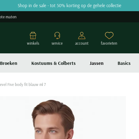
Shop in de sale - tot 50% korting op de gehele collectie
ote maten
winkels
service
account
favorieten
Broeken
Kostuums & Colberts
Jassen
Basics
el Five body fit blauw ml 7