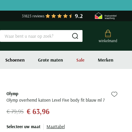
9.2
31823 reviews
Submit search
winkelmand
Schoenen
Grote maten
Sale
Merken
Olymp
Zet bij fa
Olymp overhemd katoen Level Five body fit blauw ml 7
€ 63,96
€ 79,95
Selecteer uw maat
Maattabel