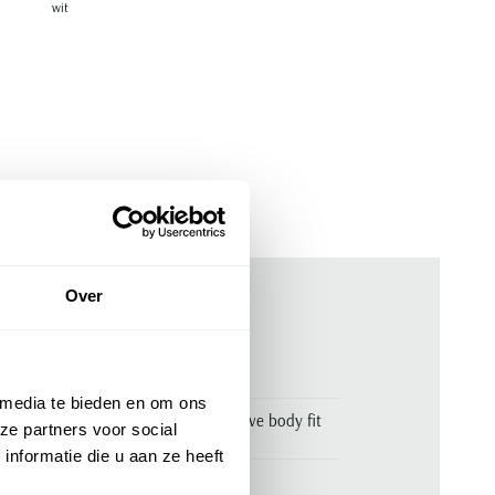
wit
Over
ken
00143217
 media te bieden en om ons
Olymp overhemd katoen Level Five body fit
ze partners voor social
blauw ml 7
nformatie die u aan ze heeft
Olymp