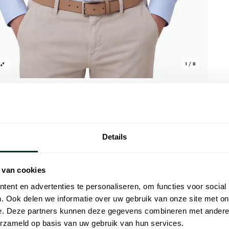
1 / 8
Details
Alle kenmer
 van cookies
 business overhemd in lichtblauw. Dit extra
Artikelnr.
orm dankzij de elastische stoffenmix van 97%
ent en advertenties te personaliseren, om functies voor social
Naam
en wide spread boord zorgen voor een
. Ook delen we informatie over uw gebruik van onze site met on
 doet opvallen. Dit overhemd met
e. Deze partners kunnen deze gegevens combineren met andere i
Merk
akke fit extra geaccentueerd wordt. Een
erzameld op basis van uw gebruik van hun services.