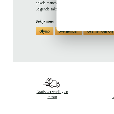
enkele manchet maakt de geraffineerde look complee
volgende zakelijke aankoop.
Bekijk meer
Olymp
Overhemden
Overhemden Ol
Gratis verzending en
retour
3