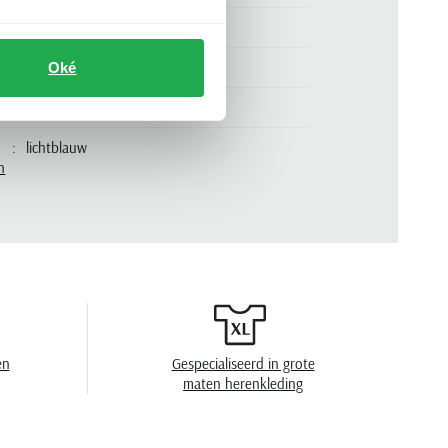
Olymp Level Five body fit
97% katoen en 3% elastaan
Oké
extra slim fit
lichtblauw
n
mouwlengte 7
.
73069-12
effen
wide spread boord
geen borstzak
en
Gespecialiseerd in grote
maten herenkleding
enkele manchet