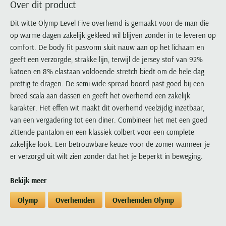
Over dit product
Portofino
PME Legend
Tussenjassen
PME Legend
Polo Ralph Lauren
Pierre Cardin
New Zealand
Lacoste
Profuomo
Polo Ralph Lauren
Dit witte Olymp Level Five overhemd is gemaakt voor de man die
Bodywarmers
Polo Ralph Lauren
PME Legend
PME Legend
Olymp
Ledub
op warme dagen zakelijk gekleed wil blijven zonder in te leveren op
R2
Portofino
Portofino
Portofino
Polo Ralph Lauren
Paul & Shark
Lyle & Scott
comfort. De body fit pasvorm sluit nauw aan op het lichaam en
Seidensticker
Reset
Profuomo
Profuomo
Portofino
Polo Ralph Lauren
Mac
geeft een verzorgde, strakke lijn, terwijl de jersey stof van 92%
State of Art
State of Art
State of Art
State of Art
Replay
katoen en 8% elastaan voldoende stretch biedt om de hele dag
PME Legend
Maerz
Tommy Hilfiger
Superdry
prettig te dragen. De semi-wide spread boord past goed bij een
Superdry
Superdry
Tommy Hilfiger
Profuomo
Magnanni
breed scala aan dassen en geeft het overhemd een zakelijk
Vanguard
Tenson
Tommy Hilfiger
Thomas Maine
Tramarossa
R2
Mason's
karakter. Het effen wit maakt dit overhemd veelzijdig inzetbaar,
Xacus
Tommy Hilfiger
Vanguard
Tommy Hilfiger
Vanguard
van een vergadering tot een diner. Combineer het met een goed
State of Art
Mc Alson
UBR
zittende pantalon en een klassiek colbert voor een complete
Vanguard
Superdry
Meyer
Populaire kleuren
zakelijke look. Een betrouwbare keuze voor de zomer wanneer je
Vanguard
Grote maten
Deals
William Lockie
Tenson
New Zealand
er verzorgd uit wilt zien zonder dat het je beperkt in beweging.
Wit overhemd heren
Grote maten poloshirts
2e broek voor de helft
Wellington of Billmore
Tommy Hilfiger
Zwart overhemd heren
Grote maten herenmode
Populaire materialen
Bekijk meer
Tramarossa
Blauw overhemd heren
Populaire merk lijnen
Grote maten
Katoenen trui
North 84
Vanguard
Olymp
Overhemden
Overhemden Olymp
Groen overhemd heren
Meyer Chicago
Grote maten jassen
Populaire kleuren
Lamswollen trui
Olymp
Alle merken sale
Witte polo heren
Meyer Diego
Grote maten winterjassen
Merino wol trui