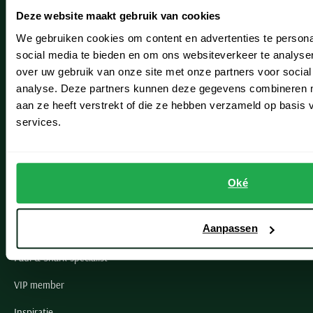
Deze website maakt gebruik van cookies
Hillegom
We gebruiken cookies om content en advertenties te persona
Leiderdorp
social media te bieden en om ons websiteverkeer te analyse
over uw gebruik van onze site met onze partners voor social
Lisse
analyse. Deze partners kunnen deze gegevens combineren me
aan ze heeft verstrekt of die ze hebben verzameld op basis
Noordwijk
services.
Oegstgeest
Openingstijden winkels
Oké
Schulte Herenmode
Aanpassen
Grote maten herenkleding
Paul & Shark specialist
VIP member
Inspiratie