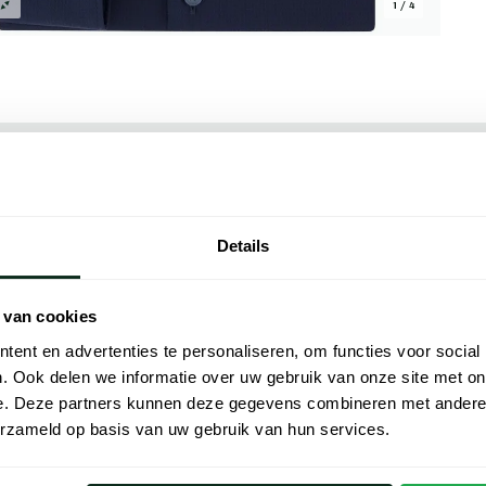
1 / 4
Alle kenmer
Five body fit lijn is gemaakt voor wie
Artikelnr.
Details
mfort. De extra slim fit snit volgt het
Naam
97% katoen en 3% elastaan zorgt voor
e semi-wide spread boord geeft het
 van cookies
Merk
 goed past bij een colbert of pak. Het effen
ent en advertenties te personaliseren, om functies voor social
aar, van een vergadering tot een zakelijk
. Ook delen we informatie over uw gebruik van onze site met on
Lijn
 lengte precies goed. Combineer het met
e. Deze partners kunnen deze gegevens combineren met andere i
 voor een complete zakelijke look die de
Materiaal
erzameld op basis van uw gebruik van hun services.
Pasvorm