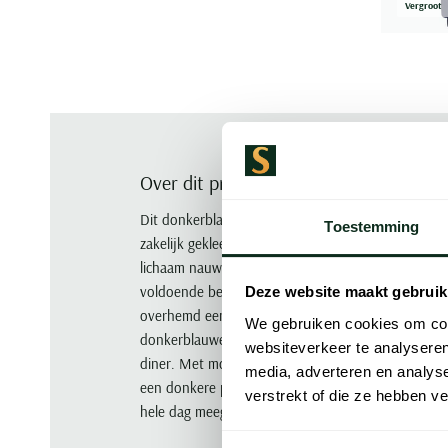
Vergroot
Over dit product
Dit donkerblauwe overhemd van Olymp uit de Level 
Toestemming
zakelijk gekleed wil gaan zonder in te leveren op co
lichaam nauwkeurig, terwijl de samenstelling van 
voldoende bewegingsvrijheid gedurende de dag. D
Deze website maakt gebruik
overhemd een verzorgde, eigentijdse uitstraling die
We gebruiken cookies om cont
donkerblauwe oppervlak maakt het veelzijdig inzetb
websiteverkeer te analyseren
diner. Met mouwlengte 7 zit de pasvorm ook in de
media, adverteren en analys
een donkere pantalon en een goed passend colbert
verstrekt of die ze hebben v
hele dag meegaat.