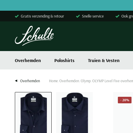
Skip to content
Gratis verzending & retour
Snelle service
Ook gr
Overhemden
Poloshirts
Truien & Vesten
Overhemden
Home
Overhemden
Olymp
OLYMP Level Five overhem
- 20%