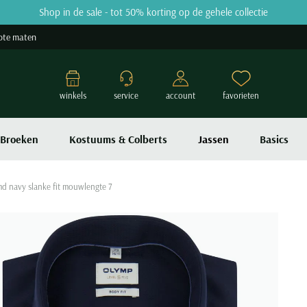
Shop in de sale - tot 50% korting op de gehele collectie
ote maten
winkels
service
account
favorieten
Broeken
Kostuums & Colberts
Jassen
Basics
d navy slanke fit mouwlengte 7