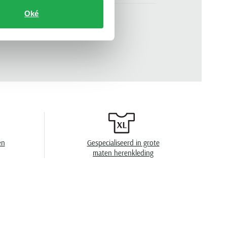
donkerblauw
Oké
n
mouwlengte 7
.
202219-18
effen
semi-wide spread boord
geen borstzak
en
speciaal wasprogamma 30°C, toegestaan voor
en
Gespecialiseerd in grote
de droger, strijken op lage temperatuur, niet
chemisch reinigen
maten herenkleding