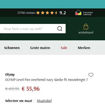
9.2
31790 reviews
Submit search
winkelmand
Schoenen
Grote maten
Sale
Merken
Olymp
Zet bij fa
OLYMP Level Five overhemd navy slanke fit mouwlengte 7
€ 55,96
€ 69,95
Selecteer uw maat
Maattabel