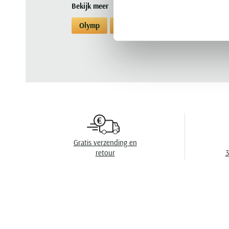
Bekijk meer
Olymp
Overhemden
Overhemden Ol
Gratis verzending en
retour
3