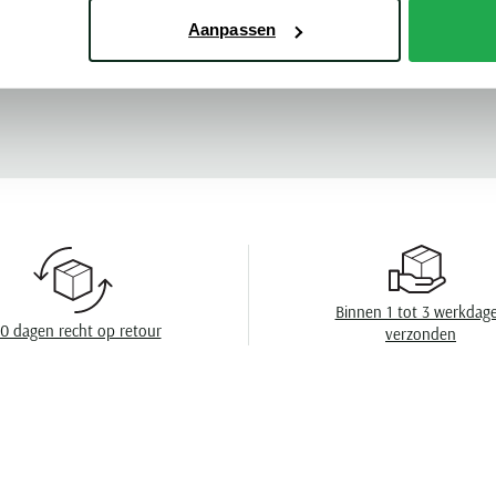
Kleur
Aanpassen
Meer kenmerke
ymp
Mouwlengte
Leveranciers nr
Design
Boord
Borstzak
Wasvoorschrift
Binnen 1 tot 3 werkdag
0 dagen recht op retour
verzonden