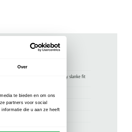
ken
00171443
Over
OLYMP Level Five overhemd navy slanke fit
mouwlengte 7
Olymp
 media te bieden en om ons
ze partners voor social
Olymp Level Five body fit
nformatie die u aan ze heeft
97% katoen en 3% elastaan
extra slim fit