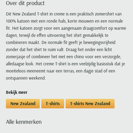
Over dit product
Portofino
PME Legend
Tussenjassen
PME Legend
Polo Ralph Lauren
Pierre Cardin
New Zealand
Lacoste
Profuomo
Polo Ralph Lauren
Dit New Zealand T-shirt in creme is een praktisch zomershirt van
Bodywarmers
Polo Ralph Lauren
PME Legend
PME Legend
Olymp
Ledub
100% katoen met een ronde hals, korte mouwen en een normale
R2
Portofino
Portofino
Portofino
Polo Ralph Lauren
Paul & Shark
Lyle & Scott
fit. Het katoen zorgt voor een aangenaam draagcomfort op warme
Seidensticker
Reset
Profuomo
Profuomo
Portofino
Polo Ralph Lauren
Mac
dagen, terwijl de effen uitvoering het shirt gemakkelijk te
State of Art
State of Art
State of Art
State of Art
Replay
combineren maakt. De normale fit geeft je bewegingsvrijheid
PME Legend
Maerz
Tommy Hilfiger
Superdry
zonder dat het shirt te ruim valt. Draag het onder een licht
Superdry
Superdry
Tommy Hilfiger
Profuomo
Magnanni
zomerjasje of combineer het met een chino voor een verzorgde,
Vanguard
Tenson
Tommy Hilfiger
Thomas Maine
Tramarossa
R2
Mason's
alledaagse look. Het creme T-shirt is een veelzijdig basisstuk dat je
Xacus
Tommy Hilfiger
Vanguard
Tommy Hilfiger
Vanguard
moeiteloos meeneemt naar een terras, een dagje stad of een
State of Art
Mc Alson
UBR
ontspannen weekend.
Vanguard
Superdry
Meyer
Populaire kleuren
Vanguard
Grote maten
Deals
William Lockie
Tenson
New Zealand
Bekijk meer
Wit overhemd heren
Grote maten poloshirts
2e broek voor de helft
Wellington of Billmore
Tommy Hilfiger
Zwart overhemd heren
New Zealand
T-shirts
T-shirts New Zealand
Grote maten herenmode
Populaire materialen
Tramarossa
Blauw overhemd heren
Populaire merk lijnen
Grote maten
Katoenen trui
North 84
Vanguard
Groen overhemd heren
Meyer Chicago
Grote maten jassen
Alle kenmerken
Populaire kleuren
Lamswollen trui
Olymp
Alle merken sale
Witte polo heren
Meyer Diego
Grote maten winterjassen
Merino wol trui