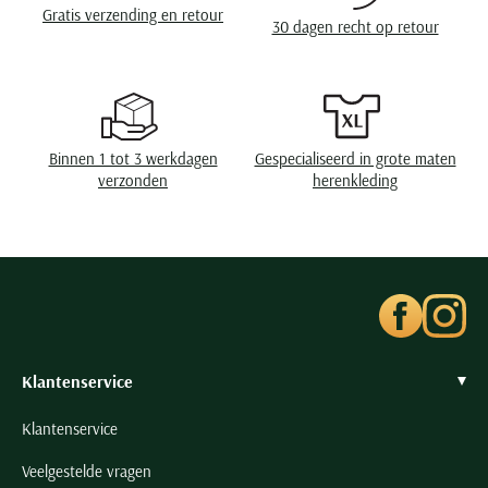
Seidensticker
Gratis verzending en retour
30 dagen recht op retour
Slater
State of Art
Superdry
Tenson
Binnen 1 tot 3 werkdagen
Gespecialiseerd in grote maten
verzonden
herenkleding
Thomas Maine
Tommy Hilfiger
Tramarossa
UBR
Vanguard
Wellington of Billmore
Klantenservice
William Lockie
Xacus
Klantenservice
Veelgestelde vragen
Alle merken