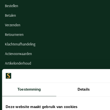
Bestellen
Betalen
Verzenden
Retourneren
Klachtenafhandeling
Actievoorwaarden
Artikelonderhoud
Onze winkels
Onze winkels
Toestemming
Details
Heemstede
Hillegom
Deze website maakt gebruik van cookies