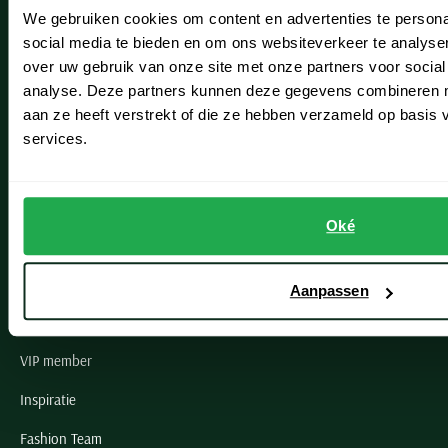
We gebruiken cookies om content en advertenties te persona
Leiderdorp
social media te bieden en om ons websiteverkeer te analyse
Lisse
over uw gebruik van onze site met onze partners voor social
analyse. Deze partners kunnen deze gegevens combineren me
Noordwijk
aan ze heeft verstrekt of die ze hebben verzameld op basis
services.
Oegstgeest
Openingstijden winkels
Oké
Schulte Herenmode
Grote maten herenkleding
Aanpassen
Paul & Shark specialist
VIP member
Inspiratie
Fashion Team