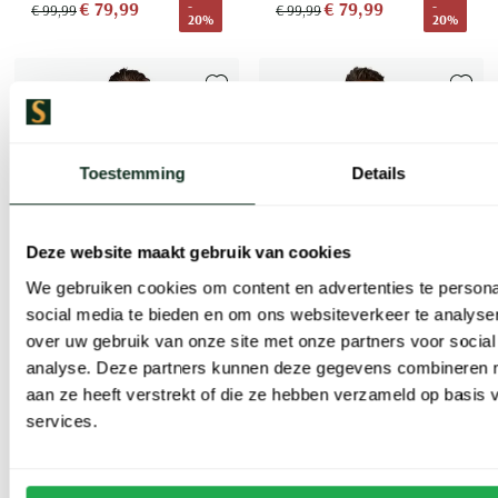
€ 79,99
€ 79,99
-
-
€ 99,99
€ 99,99
20%
20%
Toevoegen aan favorieten
Toevoe
Toestemming
Details
Deze website maakt gebruik van cookies
We gebruiken cookies om content en advertenties te persona
social media te bieden en om ons websiteverkeer te analyse
over uw gebruik van onze site met onze partners voor social
analyse. Deze partners kunnen deze gegevens combineren me
New Zealand
New Zealand
aan ze heeft verstrekt of die ze hebben verzameld op basis
Groen overhemd geprint Auckland cotton stretch
Casual overhemd groen geprint linnen
services.
€ 79,99
€ 79,99
-
-
€ 99,99
€ 99,99
20%
20%