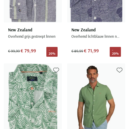
New Zealand
New Zealand
Overhemd grijs gestreept linnen
Overhemd lichtblauw linnen normale fit
€ 79,99
€ 71,99
-
-
€ 99,99
€ 89,99
20%
20%
Toevoegen aan favorieten
Toevoe