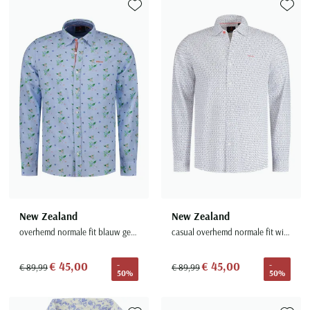
Seidensticker
Toevoegen aan favorieten
Toevoe
Slater
State of Art
Superdry
Tenson
Thomas Maine
Tommy Hilfiger
Tramarossa
UBR
Vanguard
New Zealand
New Zealand
Wellington of Billmore
overhemd normale fit blauw geprint linnen
casual overhemd normale fit wit geprint
William Lockie
€ 45,00
€ 45,00
-
-
Xacus
€ 89,99
€ 89,99
50%
50%
Alle merken