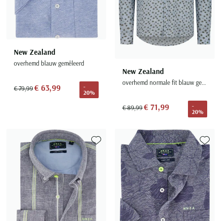
New Zealand
overhemd blauw gemêleerd
New Zealand
overhemd normale fit blauw geprint
€ 63,99
-
€ 79,99
20%
€ 71,99
-
€ 89,99
20%
Toevoegen aan favorieten
Toevoe