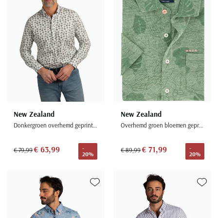
New Zealand
New Zealand
Donkergroen overhemd geprint bloemen
Overhemd groen bloemen geprint
€ 63,99
€ 71,99
-
-
€ 79,99
€ 89,99
20%
20%
Toevoegen aan favorieten
Toevoe