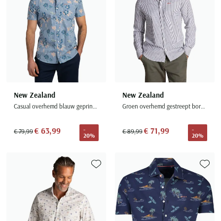
New Zealand
New Zealand
Casual overhemd blauw geprint katoen
Groen overhemd gestreept borstzak
€ 63,99
€ 71,99
-
-
€ 79,99
€ 89,99
20%
20%
Toevoegen aan favorieten
Toevoe