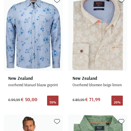
Toevoegen aan favorieten
Toevoe
New Zealand
New Zealand
overhemd Manuel blauw geprint
Overhemd bloemen beige linnen
€ 50,00
€ 71,99
-
-
€ 99,99
€ 89,99
50%
20%
Toevoegen aan favorieten
Toevoe