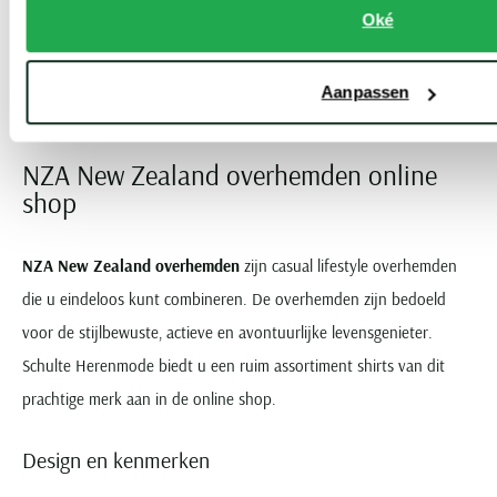
Oké
Toon volgende artikelen
Aanpassen
Vorige
Volgende
1
2
3
Current Page
Page
Page
NZA New Zealand overhemden online
shop
NZA New Zealand overhemden
zijn casual lifestyle overhemden
die u eindeloos kunt combineren. De overhemden zijn bedoeld
voor de stijlbewuste, actieve en avontuurlijke levensgenieter.
Schulte Herenmode biedt u een ruim assortiment shirts van dit
prachtige merk aan in de online shop.
Design en kenmerken