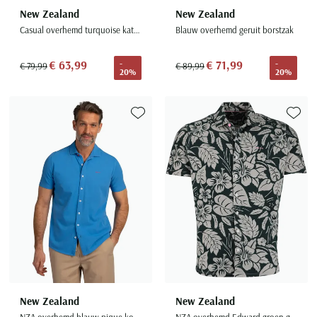
New Zealand
New Zealand
Casual overhemd turquoise katoen
Blauw overhemd geruit borstzak
€ 63,99
€ 71,99
-
-
€ 79,99
€ 89,99
20%
20%
Toevoegen aan favorieten
Toevoe
New Zealand
New Zealand
NZA overhemd blauw pique korte mouw
NZA overhemd Edward groen geprint korte mouw wide collar