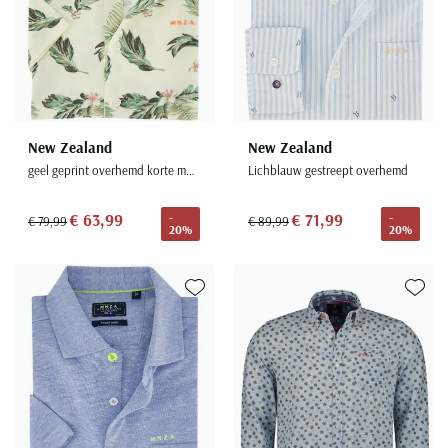
New Zealand
New Zealand
geel geprint overhemd korte mouw katoen
Lichblauw gestreept overhemd
€ 63,99
€ 71,99
-
-
€ 79,99
€ 89,99
20%
20%
Toevoegen aan favorieten
Toevoe