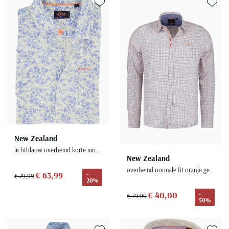
Toevoegen aan favorieten
Toevoe
New Zealand
lichtblauw overhemd korte mouw geprint katoen
New Zealand
overhemd normale fit oranje geprint katoen
€ 63,99
-
€ 79,99
20%
€ 40,00
-
€ 79,99
50%