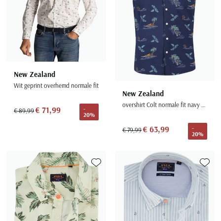
New Zealand
Wit geprint overhemd normale fit
New Zealand
overshirt Colt normale fit navy geprint katoen
€ 71,99
-
€ 89,99
20%
€ 63,99
-
€ 79,99
20%
Toevoegen aan favorieten
Toevoe