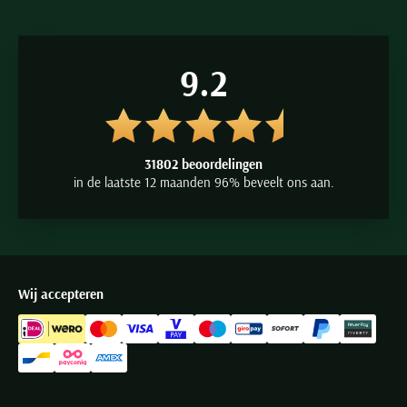
U kunt NZA New Zealand shirts bestellen in één mouwlengte:
normale mouwlengte. De mouwen en panden van de NZA hemden
vallen lang. Voor mannen die een wat langere mouwlengte en
9.2
ruglengte nodig hebben kunnen deze overhemden prima vallen.
Het merk NZA New Zealand
31802 beoordelingen
in de laatste 12 maanden 96% beveelt ons aan.
Het Nederlandse merk NZA New Zealand Auckland is in korte tijd
uitgegroeid tot een krachtig, internationaal merk. Ondertussen is
het merk in meer dan 30 landen een hit. Het merk laat zich
inspireren door de unieke landschappen van New Zealand. Het
Wij accepteren
avontuurlijke en stoere karakter, welke kenmerkend is voor
NZA
New Zealand Auckland kleding
, is dan ook terug te vinden in
iedere collectie. Het merk brengt stoere collecties uit waarbij
gebruik wordt gemaakt van verschillende stoffen, maar de stoffen