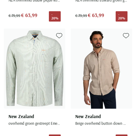
€ 63,99
€ 63,99
-
-
€ 79,99
€ 79,99
20%
20%
Toevoegen aan favorieten
Toevoe
New Zealand
New Zealand
overhemd groen gestreept Emerson
Beige overhemd button down boord