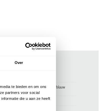
Over
ken
00149928
 media te bieden en om ons
New Zealand korte broek donkerblauw
katoen
ze partners voor social
nformatie die u aan ze heeft
New Zealand
98% katoen en 2% elastaan