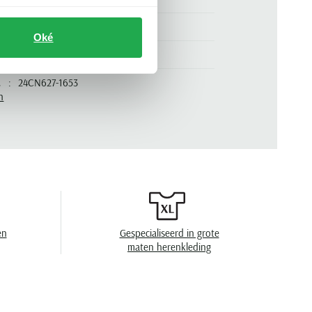
normale fit
Oké
blauw
.
24CN627-1653
n
effen
en
Gespecialiseerd in grote
maten herenkleding