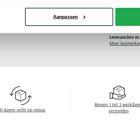
Pasvorm
Aanpassen
roeken New Zealand
Kleur
Leveranciers nr
Meer kenmerke
Design
Binnen 1 tot 3 werkdag
0 dagen recht op retour
verzonden