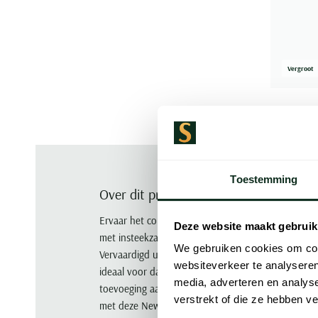
Vergroot
Toestemming
Over dit product
Ervaar het comfort en de stijl van de New Zealand
Deze website maakt gebruik
met insteekzakken is perfect voor de zomer en bie
We gebruiken cookies om cont
Vervaardigd uit 98% katoen en 2% elastaan combine
websiteverkeer te analyseren
ideaal voor dagelijks gebruik. Het effen donkerbl
media, adverteren en analys
toevoeging aan elke garderobe. Voeg een vleugje le
verstrekt of die ze hebben v
met deze New Zealand bermuda. Voel het verschil 