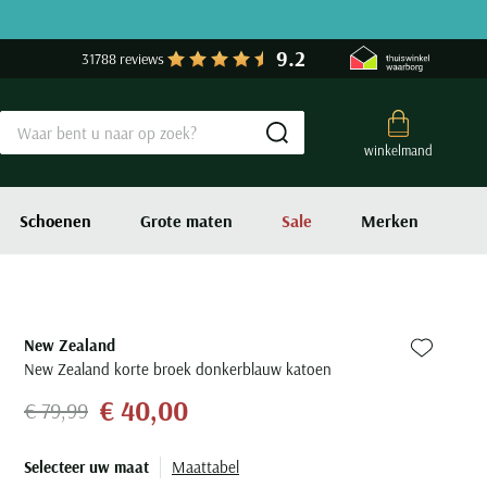
9.2
31788 reviews
Submit search
winkelmand
Schoenen
Grote maten
Sale
Merken
New Zealand
Zet bij fa
New Zealand korte broek donkerblauw katoen
€ 40,00
€ 79,99
Selecteer uw maat
Maattabel