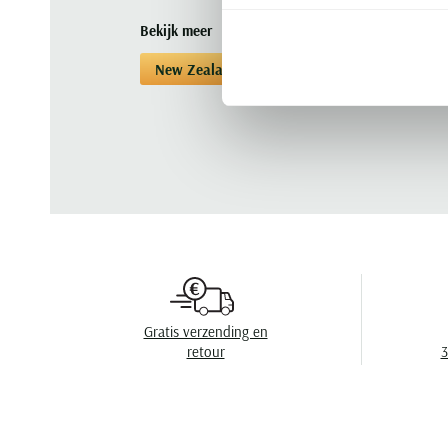
Bekijk meer
New Zealand
Korte broeken
Korte b
Gratis verzending en
retour
3