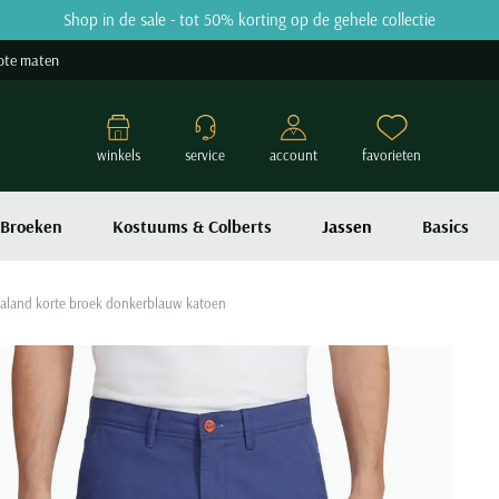
Shop in de sale - tot 50% korting op de gehele collectie
ote maten
winkels
service
account
favorieten
Broeken
Kostuums & Colberts
Jassen
Basics
aland korte broek donkerblauw katoen