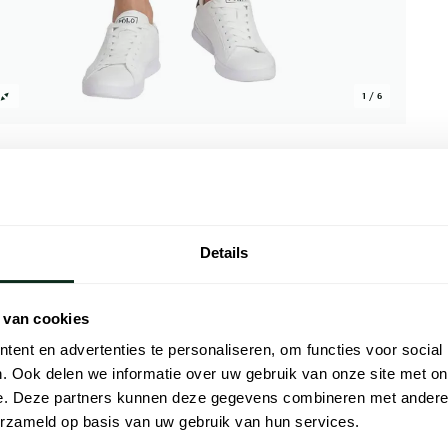
1 / 6
Details
Alle kenmer
 bermuda in blauw. Deze normale fit broek
Artikelnr.
 van cookies
dt een strakke doch casual look.
ent en advertenties te personaliseren, om functies voor social
Naam
ert het duurzaamheid met flexibiliteit
. Ook delen we informatie over uw gebruik van onze site met on
auwe ontwerp maakt het een veelzijdige
e. Deze partners kunnen deze gegevens combineren met andere i
Merk
uke en relaxte stijl toe aan je zomeroutfits
erzameld op basis van uw gebruik van hun services.
en bestel vandaag nog jouw eigen paar.
Materiaal