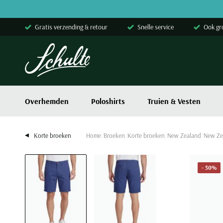
Skip to content
Gratis verzending & retour
Snelle service
Ook gr
Overhemden
Poloshirts
Truien & Vesten
Korte broeken
Home
Broeken
Korte broeken
New Zealand
New Ze
- 50%