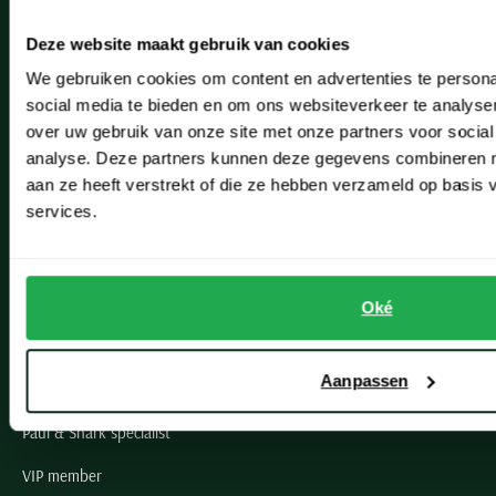
Heemstede
Deze website maakt gebruik van cookies
Hillegom
We gebruiken cookies om content en advertenties te persona
Leiderdorp
social media te bieden en om ons websiteverkeer te analyse
over uw gebruik van onze site met onze partners voor social
Lisse
analyse. Deze partners kunnen deze gegevens combineren me
aan ze heeft verstrekt of die ze hebben verzameld op basis
Noordwijk
services.
Oegstgeest
Openingstijden winkels
Oké
Schulte Herenmode
Aanpassen
Grote maten herenkleding
Paul & Shark specialist
VIP member