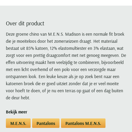
Portofino
PME Legend
Tussenjassen
PME Legend
Polo Ralph Lauren
Pierre Cardin
New Zealand
Lacoste
Profuomo
Polo Ralph Lauren
Bodywarmers
Polo Ralph Lauren
PME Legend
PME Legend
Olymp
Ledub
R2
Portofino
Over dit product
Portofino
Portofino
Polo Ralph Lauren
Paul & Shark
Lyle & Scott
Seidensticker
Reset
Profuomo
Profuomo
Portofino
Deze groene chino van M.E.N.S. Madison is een normale fit broek
Polo Ralph Lauren
Mac
State of Art
State of Art
die je moeiteloos door het zomerseizoen draagt. Het materiaal
State of Art
State of Art
Replay
PME Legend
Maerz
bestaat uit 85% katoen, 12% elastomultiester en 3% elastaan, wat
Tommy Hilfiger
Superdry
Superdry
Superdry
Tommy Hilfiger
Profuomo
Magnanni
zorgt voor een prettig draagcomfort met net genoeg meegeven. De
Vanguard
Tenson
Tommy Hilfiger
Thomas Maine
Tramarossa
R2
Mason's
effen uitvoering maakt hem veelzijdig te combineren, bijvoorbeeld
Xacus
Tommy Hilfiger
Vanguard
Tommy Hilfiger
Vanguard
met een licht overhemd of een polo voor een verzorgde maar
State of Art
Mc Alson
UBR
ontspannen look. Een leuke keuze als je op zoek bent naar een
Vanguard
Superdry
Meyer
Populaire kleuren
katoenen broek die er goed uitziet zonder dat je er veel moeite
Vanguard
Grote maten
Deals
William Lockie
Tenson
New Zealand
voor hoeft te doen, of je nu een terras op gaat of een dag buiten
Wit overhemd heren
Grote maten poloshirts
2e broek voor de helft
Wellington of Billmore
de deur hebt.
Tommy Hilfiger
Zwart overhemd heren
Grote maten herenmode
Populaire materialen
Tramarossa
Blauw overhemd heren
Populaire merk lijnen
Grote maten
Bekijk meer
Katoenen trui
North 84
Vanguard
Groen overhemd heren
Meyer Chicago
Grote maten jassen
Populaire kleuren
Lamswollen trui
M.E.N.S.
Pantalons
Pantalons M.E.N.S.
Olymp
Alle merken sale
Witte polo heren
Meyer Diego
Grote maten winterjassen
Merino wol trui