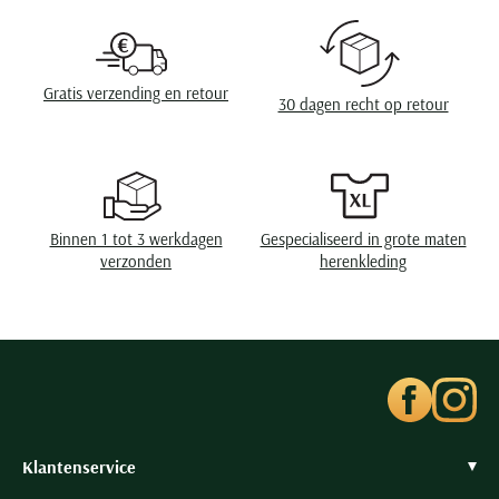
Design
effen
Seidensticker
Omslag
zonder omslag
Slater
State of Art
Wasvoorschriften
speciaal wasprogamma 30°C, toegestaan voor
Gratis verzending en retour
30 dagen recht op retour
de droger, strijken op lage temperatuur,
Superdry
chemish reinigen
Tenson
Thomas Maine
Tommy Hilfiger
Binnen 1 tot 3 werkdagen
Gespecialiseerd in grote maten
Tramarossa
verzonden
herenkleding
UBR
Vanguard
Wellington of Billmore
William Lockie
Xacus
Klantenservice
Alle merken