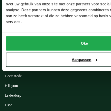
Verzenden
over uw gebruik van onze site met onze partners voor social
analyse. Deze partners kunnen deze gegevens combineren me
Retourneren
aan ze heeft verstrekt of die ze hebben verzameld op basis
services.
Klachtenafhandeling
Actievoorwaarden
Artikelonderhoud
Oké
Onze winkels
Aanpassen
Onze winkels
Heemstede
Hillegom
Leiderdorp
Lisse