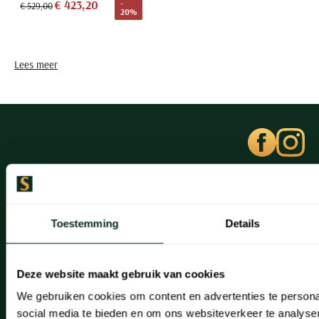
€ 423,20
-
€ 529,00
20%
Lees meer
Klantenservice
Klantenservice
Toestemming
Details
Veelgestelde vragen
Bestellen
Deze website maakt gebruik van cookies
We gebruiken cookies om content en advertenties te persona
Betalen
social media te bieden en om ons websiteverkeer te analyse