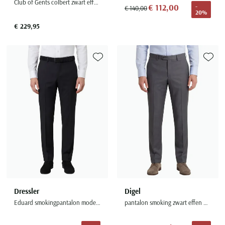
Club of Gents colbert zwart effen wol slim fit Flex
€ 112,00
-
€ 140,00
20%
€ 229,95
Toevoegen aan favorieten
Toevoe
Dressler
Digel
Eduard smokingpantalon model Evan
pantalon smoking zwart effen wol slim fit