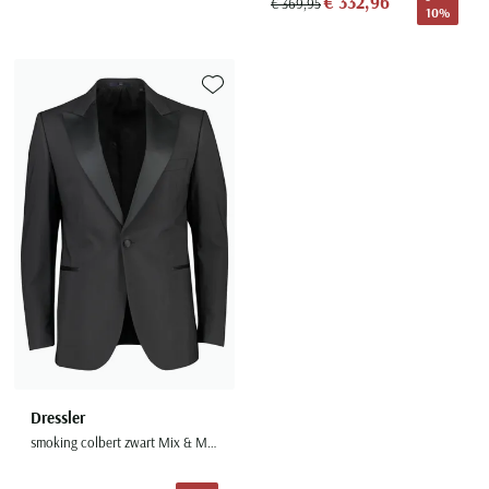
€ 332,96
€ 369,95
10%
Toevoegen aan favorieten
Dressler
smoking colbert zwart Mix & Match