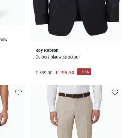
lauw
Roy Robson
Colbert blauw structuur
€ 194,50
- 50%
€ 389,00
Toevoegen aan favorieten
Toevoegen aa