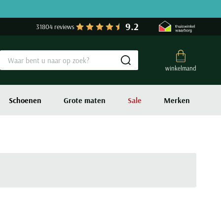
9.2
31804 reviews
Submit search
winkelmand
Schoenen
Grote maten
Sale
Merken