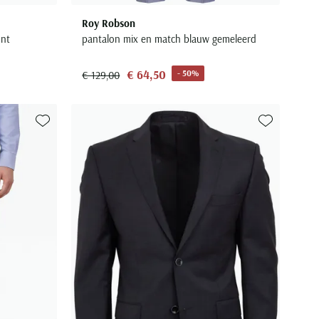
Roy Robson
ont
pantalon mix en match blauw gemeleerd
€ 64,50
- 50%
€ 129,00
Toevoegen aan favorieten
Toevoegen aa