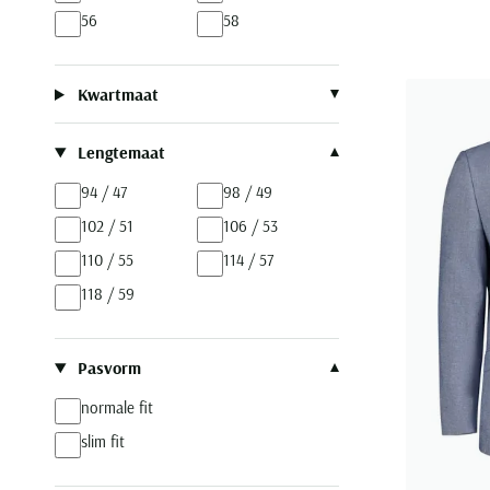
56
58
Kwartmaat
Lengtemaat
94 / 47
98 / 49
102 / 51
106 / 53
110 / 55
114 / 57
118 / 59
Pasvorm
normale fit
slim fit