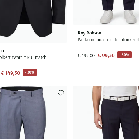
Roy Robson
Pantalon mix en match donkerb
on
€ 99,50
- 50%
€ 199,00
olbert zwart mix & match
€ 149,50
- 50%
Toevoegen aan favorieten