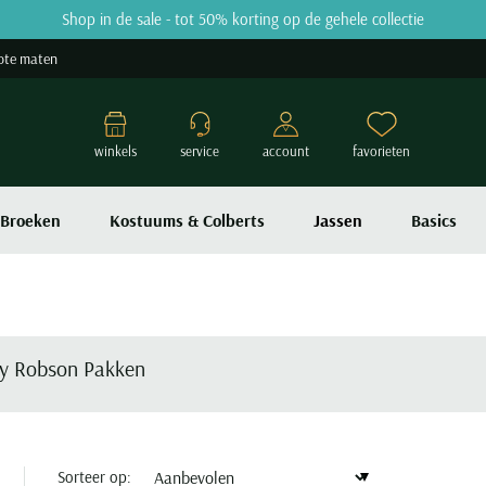
Shop in de sale - tot 50% korting op de gehele collectie
ote maten
winkels
service
account
favorieten
Broeken
Kostuums & Colberts
Jassen
Basics
y Robson Pakken
Sorteer op: