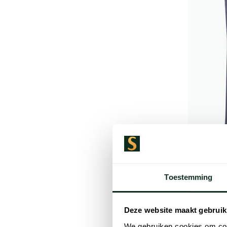
Roy Robs
pantalon 
Toestemming
€ 159,00
Deze website maakt gebruik
We gebruiken cookies om cont