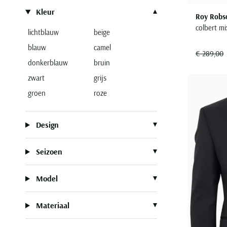
Kleur
Roy Robs
colbert mi
lichtblauw
beige
blauw
camel
€ 289,00
donkerblauw
bruin
zwart
grijs
groen
roze
Design
Seizoen
Model
Materiaal