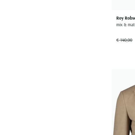
Roy Robs
mix & matc
€ 140,00