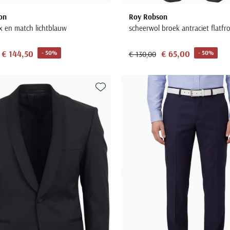
on
Roy Robson
x en match lichtblauw
scheerwol broek antraciet flatfr
€ 144,50
€ 65,00
- 50%
- 50%
€ 130,00
Toevoegen aan favorieten