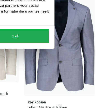
Toevoegen aan favorieten
Toevoegen aa
ze partners voor social
nformatie die u aan ze heeft
Oké
match
Roy Robson
colbert Mix & Match blauw