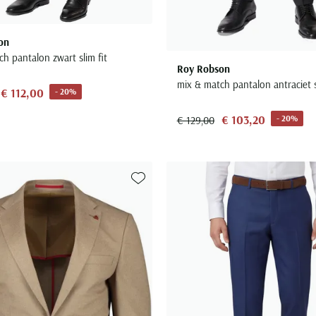
on
h pantalon zwart slim fit
Roy Robson
mix & match pantalon antraciet s
€ 112,00
- 20%
€ 103,20
- 20%
€ 129,00
Toevoegen aan favorieten