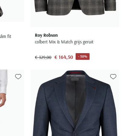
Roy Robson
lim fit
colbert Mix & Match grijs geruit
€ 164,50
- 50%
€ 329,00
Toevoegen aan favorieten
Toevoegen aa