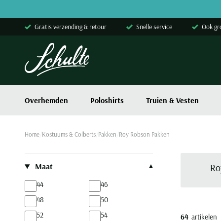
Skip to content
Gratis verzending & retour
Snelle service
Ook gr
Overhemden
Poloshirts
Truien & Vesten
Home
Kostuums & Colberts
Pakken
Roy Robson Pakken
Filteren op
Maat
Ro
44
46
48
50
52
54
64
artikelen