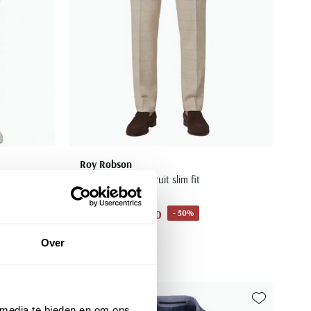
Roy Robson
pantalon beige geruit slim fit
€ 69,50
- 50%
€ 139,00
Over
 media te bieden en om ons