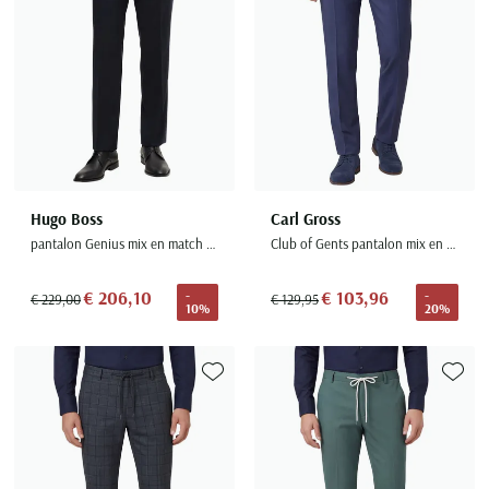
Hugo Boss
Carl Gross
pantalon Genius mix en match donkerblauw effen synthetisch
Club of Gents pantalon mix en match donkerblauw effen wol slim fit
€ 206,10
€ 103,96
-
-
€ 229,00
€ 129,95
10%
20%
Toevoegen aan favorieten
Toevoe