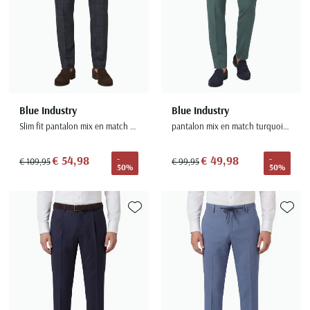
Blue Industry
Blue Industry
Slim fit pantalon mix en match donkerblauw geruit
pantalon mix en match turquoise uni katoen slim fit
€ 54,98
€ 49,98
-
-
€ 109,95
€ 99,95
50%
50%
Toevoegen aan favorieten
Toevoe