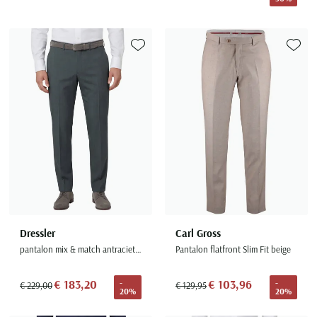
Toevoegen aan favorieten
Toevoe
Dressler
Carl Gross
pantalon mix & match antraciet shaped fit flatfront
Pantalon flatfront Slim Fit beige
€ 183,20
€ 103,96
-
-
€ 229,00
€ 129,95
20%
20%