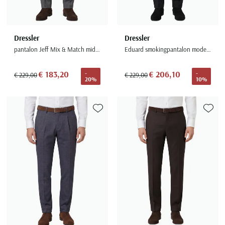
Dressler
Dressler
pantalon Jeff Mix & Match middengrijs
Eduard smokingpantalon model Evan
€ 183,20
€ 206,10
-
-
€ 229,00
€ 229,00
20%
10%
Toevoegen aan favorieten
Toevoe