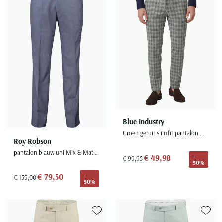
Toevoegen aan favorieten
Toevoe
Blue Industry
Groen geruit slim fit pantalon mix en match
Roy Robson
pantalon blauw uni Mix & Match
€ 49,98
-
€ 99,95
50%
€ 79,50
-
€ 159,00
50%
Toevoegen aan favorieten
Toevoe