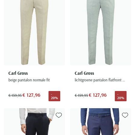
Carl Gross
Carl Gross
beige pantalon normale fit
lichtgroene pantalon flatfront model
€ 127,96
€ 127,96
-
-
€ 159,95
€ 159,95
20%
20%
Toevoegen aan favorieten
Toevoe