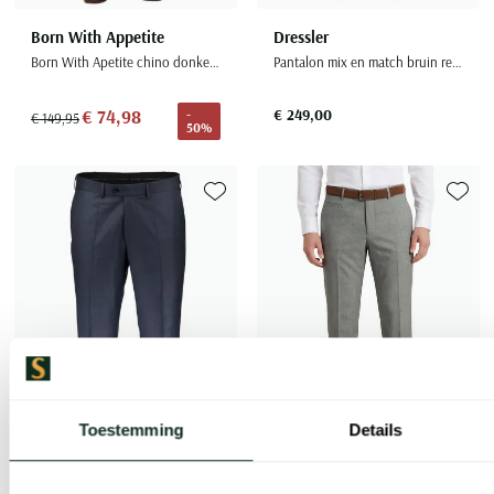
Born With Appetite
Dressler
Born With Apetite chino donkerblauw
Pantalon mix en match bruin regular fit
€ 74,98
€ 249,00
-
€ 149,95
50%
Toevoegen aan favorieten
Toevoe
Toestemming
Details
Laatste items