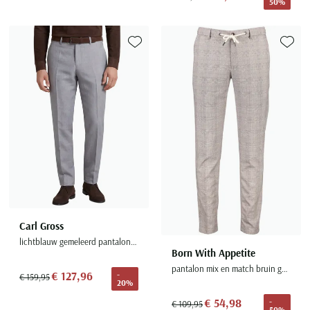
50%
Toevoegen aan favorieten
Toevoe
Carl Gross
lichtblauw gemeleerd pantalon zonder omslag
Born With Appetite
pantalon mix en match bruin geruit
€ 127,96
-
€ 159,95
20%
€ 54,98
-
€ 109,95
50%