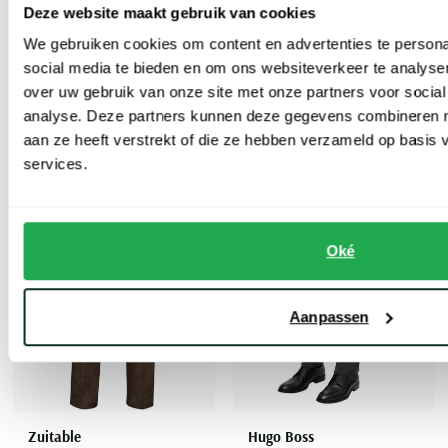
Deze website maakt gebruik van cookies
Strellson pantalon mix en match groen
Dressler
We gebruiken cookies om content en advertenties te persona
pantalon Jeff Mix & Match staalblauw
€ 44,70
-
€ 149,00
social media te bieden en om ons websiteverkeer te analyse
70%
over uw gebruik van onze site met onze partners voor social
€ 183,20
-
€ 229,00
20%
analyse. Deze partners kunnen deze gegevens combineren me
aan ze heeft verstrekt of die ze hebben verzameld op basis
services.
Toevoegen aan favorieten
Toevoe
Oké
Aanpassen
Zuitable
Hugo Boss