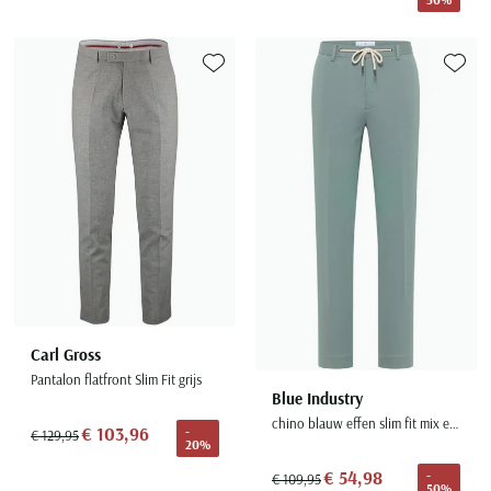
Toevoegen aan favorieten
Toevoe
Carl Gross
Pantalon flatfront Slim Fit grijs
Blue Industry
chino blauw effen slim fit mix en match
€ 103,96
-
€ 129,95
20%
€ 54,98
-
€ 109,95
50%