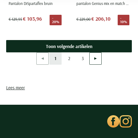
Pantalon DiSpartaflex bruin
pantalon Genius mix en match antraciet effen wol slim fit
€ 103,96
€ 206,10
-
-
€ 129,95
€ 229,00
20%
10%
Toon volgende artikelen
Vorige
Volgende
1
2
3
Current Page
Page
Page
Lees meer