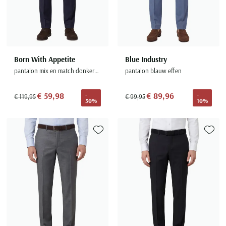
Born With Appetite
Blue Industry
pantalon mix en match donkerblauw pedro
pantalon blauw effen
€ 59,98
€ 89,96
-
-
€ 119,95
€ 99,95
50%
10%
Toevoegen aan favorieten
Toevoe