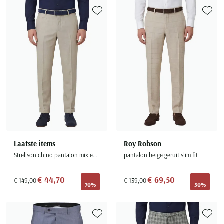
Toevoegen aan favorieten
Toevoe
Laatste items
Roy Robson
Strellson chino pantalon mix en match beige effen normale fit
pantalon beige geruit slim fit
€ 44,70
€ 69,50
-
-
€ 149,00
€ 139,00
70%
50%