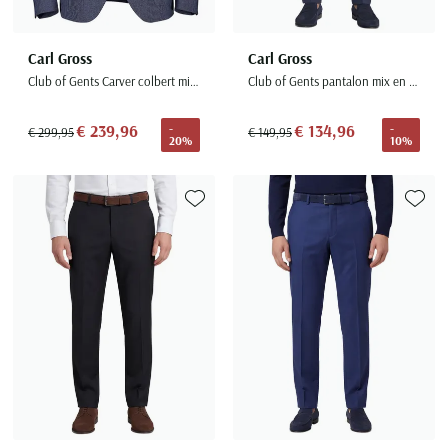
Carl Gross
Carl Gross
Club of Gents Carver colbert mix & match donkerblauw
Club of Gents pantalon mix en match donkerblauw gemêleerd wol slim fit
€ 239,96
€ 134,96
-
-
€ 299,95
€ 149,95
20%
10%
Toevoegen aan favorieten
Toevoe