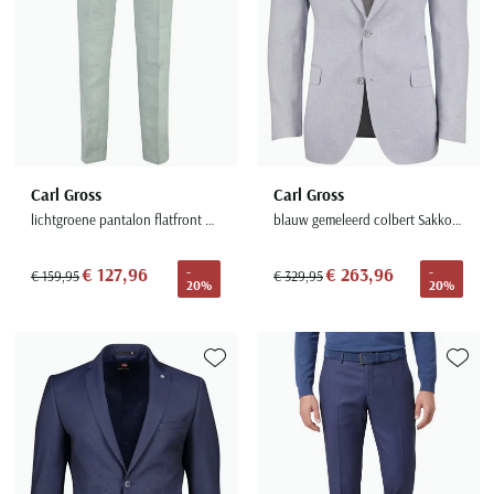
Carl Gross
Carl Gross
lichtgroene pantalon flatfront model
blauw gemeleerd colbert Sakko normale fit
€ 127,96
€ 263,96
-
-
€ 159,95
€ 329,95
20%
20%
Toevoegen aan favorieten
Toevoe