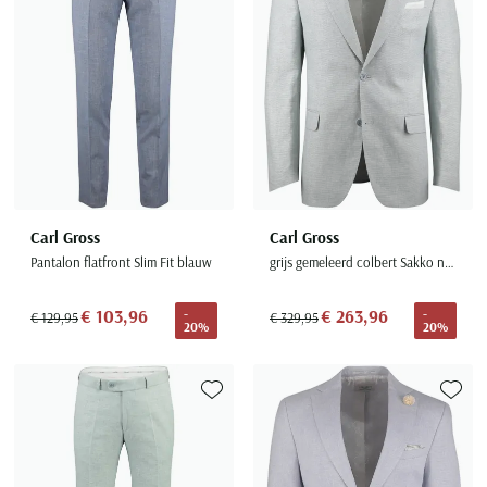
Carl Gross
Carl Gross
Pantalon flatfront Slim Fit blauw
grijs gemeleerd colbert Sakko normale fit bloem
€ 103,96
€ 263,96
-
-
€ 129,95
€ 329,95
20%
20%
Toevoegen aan favorieten
Toevoe