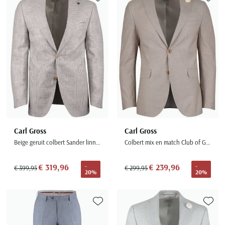
Seidensticker
Toevoegen aan favorieten
Toevoe
Slater
State of Art
Superdry
Tenson
Thomas Maine
Tommy Hilfiger
Tramarossa
Carl Gross
Carl Gross
UBR
Beige geruit colbert Sander linnen
Colbert mix en match Club of Gents beige linnen slim fit
Vanguard
Wellington of Billmore
€ 319,96
€ 239,96
-
-
€ 399,95
€ 299,95
20%
20%
William Lockie
Xacus
Toevoegen aan favorieten
Toevoe
Alle merken