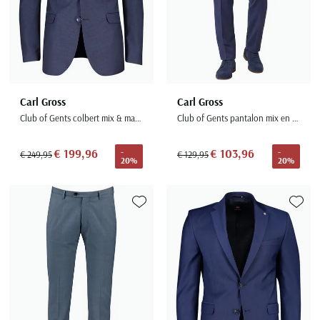
Carl Gross
Carl Gross
Club of Gents colbert mix & match blauw effen wol slim fit zakken
Club of Gents pantalon mix en match donkerblauw effen wol slim fit
€ 199,96
€ 103,96
-
-
€ 249,95
€ 129,95
20%
20%
Toevoegen aan favorieten
Toevoe