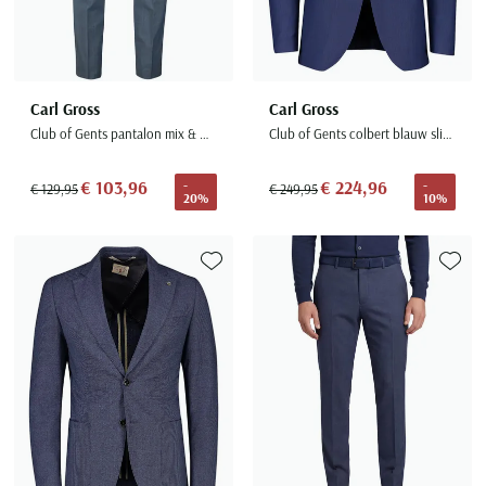
Carl Gross
Carl Gross
Club of Gents pantalon mix & match blauw slim fit
Club of Gents colbert blauw slim fit
€ 103,96
€ 224,96
-
-
€ 129,95
€ 249,95
20%
10%
Toevoegen aan favorieten
Toevoe