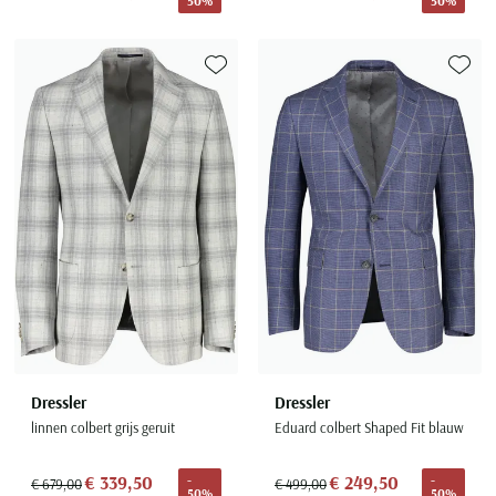
50%
50%
Toevoegen aan favorieten
Toevoe
Dressler
Dressler
linnen colbert grijs geruit
Eduard colbert Shaped Fit blauw
€ 339,50
€ 249,50
-
-
€ 679,00
€ 499,00
50%
50%