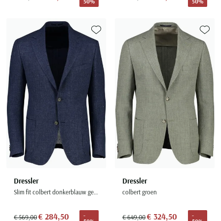
50%
50%
Toevoegen aan favorieten
Toevoe
Dressler
Dressler
Slim fit colbert donkerblauw gemêleerd
colbert groen
€ 284,50
€ 324,50
-
-
€ 569,00
€ 649,00