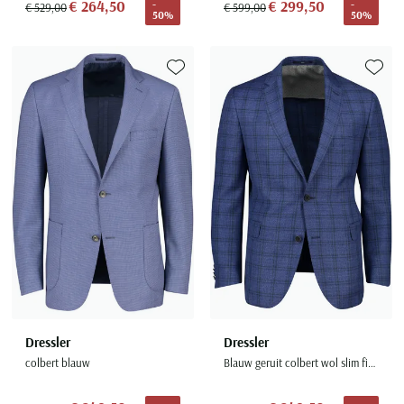
€ 264,50
€ 299,50
-
-
€ 529,00
€ 599,00
50%
50%
Toevoegen aan favorieten
Toevoe
Dressler
Dressler
colbert blauw
Blauw geruit colbert wol slim fit herenmode