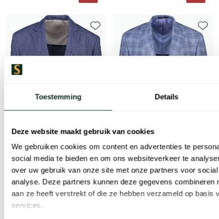
Toevoegen aan favorieten
Toevoe
Toestemming
Details
Deze website maakt gebruik van cookies
We gebruiken cookies om content en advertenties te persona
social media te bieden en om ons websiteverkeer te analyse
over uw gebruik van onze site met onze partners voor social
Dressler
Dressler
analyse. Deze partners kunnen deze gegevens combineren me
colbert Comfort Fit blauw met print
colbert blauw geruit normale fit
aan ze heeft verstrekt of die ze hebben verzameld op basis
services.
€ 389,50
€ 439,50
-
-
€ 779,00
€ 879,00
50%
50%