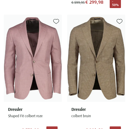
€ 299,98
-
€ 599,95
50%
Toevoegen aan favorieten
Toevoe
Dressler
Dressler
Shaped Fit colbert roze
colbert bruin