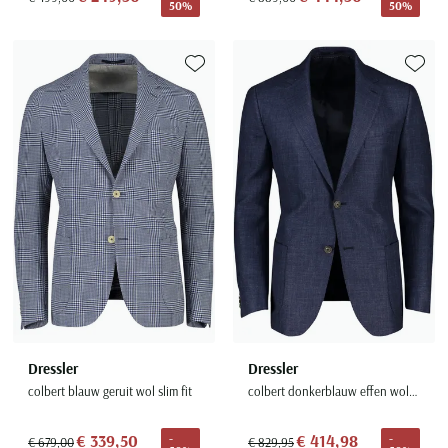
50%
50%
Toevoegen aan favorieten
Toevoe
Dressler
Dressler
colbert blauw geruit wol slim fit
colbert donkerblauw effen wol slim fit Shaped Fit
€ 339,50
€ 414,98
-
-
€ 679,00
€ 829,95