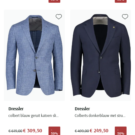
Toevoegen aan favorieten
Toevoe
Dressler
Dressler
colbert blauw geruit katoen slim fit
Colberts donkerblauw met structuurtje Shaped Fit
€ 309,50
€ 249,50
-
-
€ 619,00
€ 499,00
50%
50%