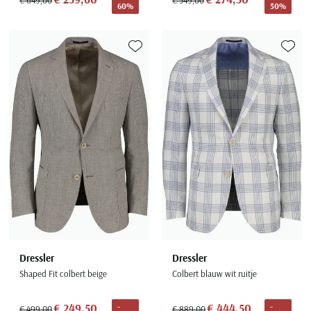
60%
50%
Toevoegen aan favorieten
Toevoe
Dressler
Dressler
Shaped Fit colbert beige
Colbert blauw wit ruitje
€ 249,50
€ 444,50
-
-
€ 499,00
€ 889,00