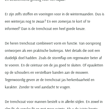
Er zijn zelfs stoffen en voeringen voor in de wintermaanden. Dus is
een winterjas nog te zwaar? En een zomerjas te kort of te
informeel? Dan is de trenchcoat een heel goede keuze.
De heren trenchcoat combineert vorm en functie. Van oorsprong
ontworpen als een praktische buitenjas. Met details die ooit een
duidelijk doel hadden. Zoals de stormflap om regenwater beter af
te voeren. En de ceintuur om de jas goed te sluiten. Of epauletten
op de schouders en verstelbare banden aan de mouwen.
Tegenwoordig geven ze de trenchcoat jas herkenbaarheid en
karakter. Zonder te veel aandacht te vragen.
De trenchcoat voor mannen bestelt u in allerlei stijlen. En zowel in
slim fit als regular fit en met meer ruimte. Als u de juiste lengte,