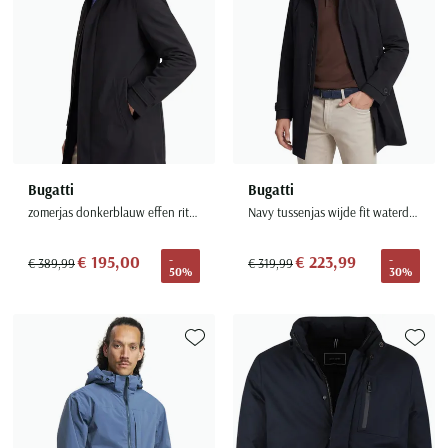
Bugatti
Bugatti
zomerjas donkerblauw effen rits wijde fit
Navy tussenjas wijde fit waterdicht
€ 195,00
€ 223,99
-
-
€ 389,99
€ 319,99
50%
30%
Toevoegen aan favorieten
Toevoe