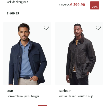
jack donkergroen
€ 399,96
-
€ 499,95
20%
€ 409,95
Toevoegen aan favorieten
Toevoe
UBR
Barbour
Donkerblauw jack Charger
waxjas Classic Beaufort olijf