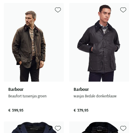
Toevoegen aan favorieten
Toevoe
Barbour
Barbour
Beaufort tussenjas groen
waxjas Bedale donkerblauw
€ 399,95
€ 379,95