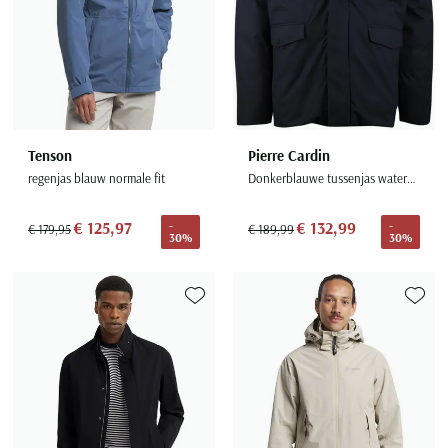
Tenson
Pierre Cardin
regenjas blauw normale fit
Donkerblauwe tussenjas waterafstotend normale fit
€ 125,97
€ 132,99
-
-
€ 179,95
€ 189,99
30%
30%
Toevoegen aan favorieten
Toevoe