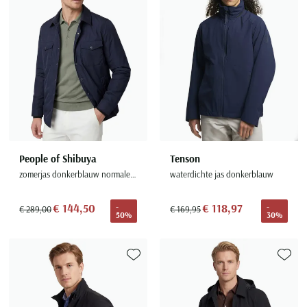
People of Shibuya
Tenson
zomerjas donkerblauw normale fit Ithermorelkiso
waterdichte jas donkerblauw
€ 144,50
€ 118,97
-
-
€ 289,00
€ 169,95
50%
30%
Toevoegen aan favorieten
Toevoe