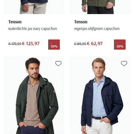
Tenson
Tenson
waterdichte jas navy capuchon
regenjas olijfgroen capuchon
€ 125,97
€ 62,97
-
-
€ 179,95
€ 89,95
30%
30%
Toevoegen aan favorieten
Toevoe