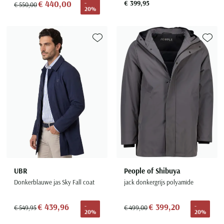
€ 440,00
€ 399,95
-
€ 550,00
20%
Toevoegen aan favorieten
Toevoe
UBR
People of Shibuya
Donkerblauwe jas Sky Fall coat
jack donkergrijs polyamide
€ 439,96
€ 399,20
-
-
€ 549,95
€ 499,00
20%
20%