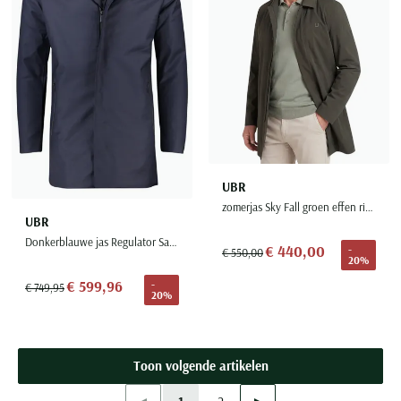
UBR
zomerjas Sky Fall groen effen rits normale fit
UBR
Donkerblauwe jas Regulator Savile
€ 440,00
-
€ 550,00
20%
€ 599,96
-
€ 749,95
20%
Toon volgende artikelen
Vorige
Volgende