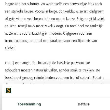
lengte aan het silhouet. Zo wordt zelfs een eenvoudige look toch
een stijlvolle keuze. Vooral in beige, donkerblauw, zwart, olijfgroen
of grijs vinden veel heren het een mooie keuze. Beige oogt klassiek
en licht. Terwijl navy meer zakelijk oogt. En toch heel toegankelijk
is. Zwart is vooral krachtig en modern. Olijfgroen voor een
trenchcoat oogt neutraal met karakter, voor een fijne mix van
allebei.
Let bij een lange trenchcoat op de klassieke pasvorm. De
schouders moeten natuurlijk vallen, zonder strak te trekken. De
borst moet genoeg ruimte bieden voor een trui of colbert. Zodat u
die er soepel onder kunt dragen. De jas mag niet openwaaieren bij
de knopen en de mouwen moeten lang genoeg zijn. In ieder geval
om de mouw van het colbert volledig te bedekken.
Toestemming
Details