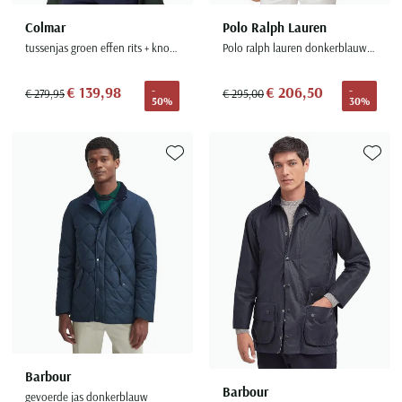
Colmar
Polo Ralph Lauren
tussenjas groen effen rits + knoop slim fit capuchon afneembaar
Polo ralph lauren donkerblauw regenjas polyester
€ 139,98
€ 206,50
-
-
€ 279,95
€ 295,00
50%
30%
Toevoegen aan favorieten
Toevoe
Barbour
Barbour
gevoerde jas donkerblauw