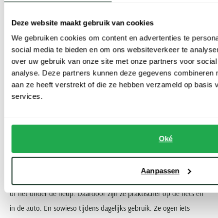
Tip: draagt u de jas vooral zakelijk en formeel? Pas deze dan met een
Deze website maakt gebruik van cookies
colbert of een dikkere trui eronder.
We gebruiken cookies om content en advertenties te persona
social media te bieden en om ons websiteverkeer te analyse
Maar, pas op met een te grote trenchcoat. Het is een
over uw gebruik van onze site met onze partners voor social
veelgemaakte fout om de jas te ruim te kopen. Dat lijkt praktisch,
analyse. Deze partners kunnen deze gegevens combineren me
maar het maakt de jas vormloos. De trenchcoat mag ruimte
aan ze heeft verstrekt of die ze hebben verzameld op basis
hebben, maar moet structuur houden. De jas moet er vooral voor
services.
zorgen dat u langer en meer verzorgd lijkt.
Kenmerken van korte en moderne trenchcoats
Oké
Een korte trenchcoat voor mannen oogt meer modern. Daarnaast
Aanpassen
kunt u de jas meer casual dragen. De modellen vallen vaak niet op
of net onder de heup. Daardoor zijn ze praktischer op de fiets en
in de auto. En sowieso tijdens dagelijks gebruik. Ze ogen iets