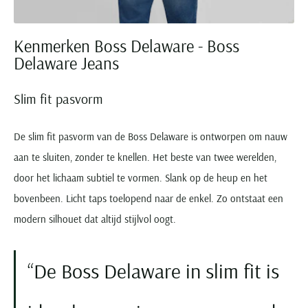
Paul & Shark
Grote maten
Oranje polo heren
Meyer Dubai
Grote maten zomerjassen
Katoenen vest
People of Shibuya
Grote maten overhemden
Blauwe polo heren
Grote maten specialist
Wollen vest
Kenmerken Boss Delaware - Boss
Peuterey
Grote maten herenkleding
Grote maten
Groene polo heren
Delaware Jeans
Fleece trui
Pierre Cardin
Grote maten broeken
Model jas
Polo Ralph Lauren
Populaire materialen
Grote maten herenmode
Gewatteerde jassen
Populaire lijnen
Slim fit pasvorm
Grote maten
Portofino
Flanellen overhemden
Ralph Lauren Slim Fit polo
Parka jassen
Grote maten truien
PME Legend
Linnen overhemden
Populaire fits
De slim fit pasvorm van de Boss Delaware is ontworpen om nauw
Ralph Lauren Custom Fit polo
Mantel jassen
Grote maten vesten
Profuomo
Denim overhemden
Broeken slim fit
aan te sluiten, zonder te knellen. Het beste van twee werelden,
Lacoste Slim Fit polo
Regenjassen
Grote maten truien & vesten
Rehab
Katoenen overhemden
Jeans slim fit
door het lichaam subtiel te vormen. Slank op de heup en het
Bomber jacks
Grote maten specialist
Replay
Corduroy overhemden
Cargo broeken
Deals
bovenbeen. Licht taps toelopend naar de enkel. Zo ontstaat een
Windjacks
Reset
Buy 2 save €20
modern silhouet dat altijd stijlvol oogt.
Softshell jassen
Roy Robson
Schiesser
De Boss Delaware in slim fit is