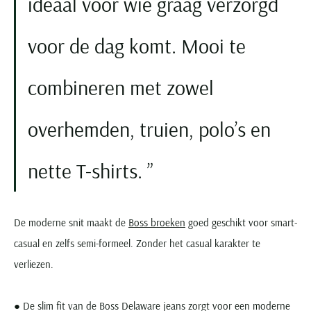
ideaal voor wie graag verzorgd
Seidensticker
Slater
voor de dag komt. Mooi te
State of Art
Superdry
combineren met zowel
Tenson
Thomas Maine
overhemden, truien, polo’s en
Tommy Hilfiger
Tramarossa
nette T-shirts.
UBR
Vanguard
De moderne snit maakt de
Boss broeken
goed geschikt voor smart-
Wellington of Billmore
casual en zelfs semi-formeel. Zonder het casual karakter te
William Lockie
verliezen.
Xacus
● De slim fit van de Boss Delaware jeans zorgt voor een moderne
Alle merken