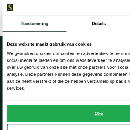
andere items zijn gemaakt van de mooiste materialen. Bestel
eenvoudig online, dan gaan wij er voor u mee aan de slag.
Toestemming
Details
Deze website maakt gebruik van cookies
We gebruiken cookies om content en advertenties te persona
social media te bieden en om ons websiteverkeer te analyse
over uw gebruik van onze site met onze partners voor social
Klantenservice
analyse. Deze partners kunnen deze gegevens combineren me
aan ze heeft verstrekt of die ze hebben verzameld op basis
Klantenservice
services.
Veelgestelde vragen
Bestellen
Oké
Betalen
Verzenden