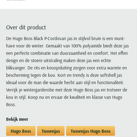
Portofino
PME Legend
Tussenjassen
PME Legend
Polo Ralph Lauren
Pierre Cardin
New Zealand
Lacoste
Profuomo
Polo Ralph Lauren
Bodywarmers
Polo Ralph Lauren
PME Legend
PME Legend
Olymp
Ledub
R2
Portofino
Portofino
Portofino
Polo Ralph Lauren
Paul & Shark
Lyle & Scott
Over dit product
Seidensticker
Reset
Profuomo
Profuomo
Portofino
Polo Ralph Lauren
Mac
De Hugo Boss Black P-Cordovan jas in stijlvol bruin is een must-
State of Art
State of Art
State of Art
State of Art
Replay
PME Legend
Maerz
have voor de winter. Gemaakt van 100% polyamide biedt deze jas
Tommy Hilfiger
Superdry
Superdry
Superdry
Tommy Hilfiger
een perfecte combinatie van duurzaamheid en comfort. Het effen
Profuomo
Magnanni
Vanguard
Tenson
design en de stoere uitstraling maken deze jas een echte
Tommy Hilfiger
Thomas Maine
Tramarossa
R2
Mason's
blikvanger. De rits en knoopsluiting zorgen voor extra warmte en
Xacus
Tommy Hilfiger
Vanguard
Tommy Hilfiger
Vanguard
State of Art
Mc Alson
bescherming tegen de kou. Kort en trendy is deze softshell jas
UBR
Vanguard
ideaal voor de man die waarde hecht aan stijl en functionaliteit.
Superdry
Meyer
Populaire kleuren
Vanguard
Grote maten
Deals
Verrijk je wintergarderobe met deze Hugo Boss jas en trotseer de
William Lockie
Tenson
New Zealand
Wit overhemd heren
kou in stijl. Koop nu en ervaar de kwaliteit en klasse van Hugo
Grote maten poloshirts
2e broek voor de helft
Wellington of Billmore
Tommy Hilfiger
Boss.
Zwart overhemd heren
Grote maten herenmode
Populaire materialen
Tramarossa
Blauw overhemd heren
Populaire merk lijnen
Grote maten
Katoenen trui
North 84
Bekijk meer
Vanguard
Groen overhemd heren
Meyer Chicago
Grote maten jassen
Populaire kleuren
Lamswollen trui
Olymp
Alle merken sale
Hugo Boss
Tussenjas
Tussenjas Hugo Boss
Witte polo heren
Meyer Diego
Grote maten winterjassen
Merino wol trui