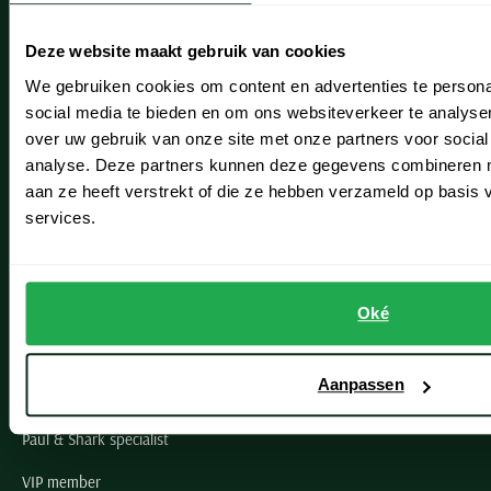
Heemstede
Deze website maakt gebruik van cookies
Hillegom
We gebruiken cookies om content en advertenties te persona
social media te bieden en om ons websiteverkeer te analyse
Leiderdorp
over uw gebruik van onze site met onze partners voor social
Lisse
analyse. Deze partners kunnen deze gegevens combineren me
aan ze heeft verstrekt of die ze hebben verzameld op basis
Noordwijk
services.
Oegstgeest
Openingstijden winkels
Oké
Schulte Herenmode
Aanpassen
Grote maten herenkleding
Paul & Shark specialist
VIP member