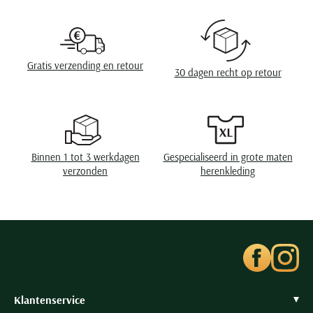
Seidensticker
Lengte jas
kort
Slater
State of Art
Soort jas
Softshell jassen
Gratis verzending en retour
30 dagen recht op retour
Superdry
Tenson
Thomas Maine
Tommy Hilfiger
Binnen 1 tot 3 werkdagen
Gespecialiseerd in grote maten
Tramarossa
verzonden
herenkleding
UBR
Vanguard
Wellington of Billmore
William Lockie
Xacus
Klantenservice
Alle merken