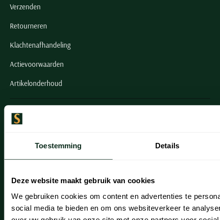
Verzenden
Retourneren
Klachtenafhandeling
Actievoorwaarden
Artikelonderhoud
Onze winkels
Onze winkels
Toestemming
Details
Heemstede
Hillegom
Deze website maakt gebruik van cookies
Leiderdorp
We gebruiken cookies om content en advertenties te persona
social media te bieden en om ons websiteverkeer te analyse
Lisse
over uw gebruik van onze site met onze partners voor social