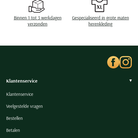
Seidensticker
Slater
Binnen 1 tot 3 werkdagen
Gespecialiseerd in grote maten
State of Art
verzonden
herenkleding
Superdry
Tenson
Thomas Maine
Tommy Hilfiger
Tramarossa
UBR
Klantenservice
Vanguard
Klantenservice
Wellington of Billmore
Veelgestelde vragen
William Lockie
Bestellen
Xacus
Betalen
Alle merken