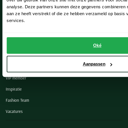
Noordwijk
analyse. Deze partners kunnen deze gegevens combineren me
aan ze heeft verstrekt of die ze hebben verzameld op basis
Oegstgeest
services.
Openingstijden winkels
Schulte Herenmode
Oké
Grote maten herenkleding
Aanpassen
Paul & Shark specialist
VIP member
Inspiratie
Fashion Team
Vacatures