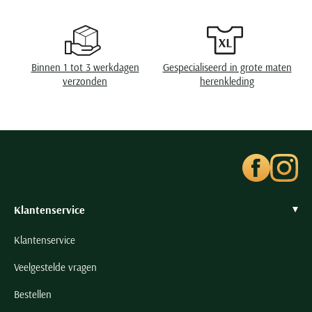
Seidensticker
Slater
State of Art
Binnen 1 tot 3 werkdagen
Gespecialiseerd in grote maten
Superdry
verzonden
herenkleding
Tenson
Thomas Maine
Tommy Hilfiger
Tramarossa
UBR
Vanguard
Klantenservice
Wellington of Billmore
Klantenservice
William Lockie
Veelgestelde vragen
Xacus
Bestellen
Alle merken