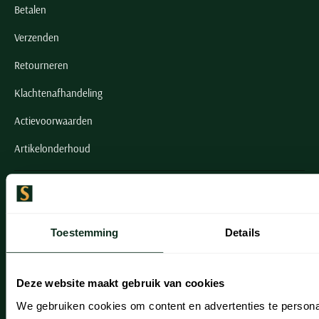
Betalen
Verzenden
Retourneren
Klachtenafhandeling
Actievoorwaarden
Artikelonderhoud
Onze winkels
Onze winkels
Toestemming
Details
Heemstede
Hillegom
Deze website maakt gebruik van cookies
Leiderdorp
We gebruiken cookies om content en advertenties te persona