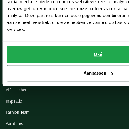
social media te bieden en om ons websiteverkeer te analyse
Lisse
over uw gebruik van onze site met onze partners voor social
analyse. Deze partners kunnen deze gegevens combineren me
Noordwijk
aan ze heeft verstrekt of die ze hebben verzameld op basis
Oegstgeest
services.
Openingstijden winkels
Oké
Schulte Herenmode
Grote maten herenkleding
Aanpassen
Paul & Shark specialist
VIP member
Inspiratie
Fashion Team
Vacatures