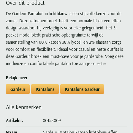
Over dit product
Portofino
PME Legend
Tussenjassen
PME Legend
Polo Ralph Lauren
Pierre Cardin
New Zealand
Lacoste
Profuomo
Polo Ralph Lauren
De Gardeur Pantalon in lichtblauw is een stijlvolle keuze voor de
Bodywarmers
Polo Ralph Lauren
PME Legend
PME Legend
Olymp
Ledub
zomer. Deze katoenen broek heeft een normale fit en een effen
R2
Portofino
Portofino
Portofino
Polo Ralph Lauren
Paul & Shark
Lyle & Scott
design waardoor hij veelzijdig is voor elke gelegenheid. Het 5-
Seidensticker
Reset
Profuomo
Profuomo
Portofino
Polo Ralph Lauren
Mac
pocket model biedt praktische opbergruimte terwijl de
State of Art
State of Art
State of Art
State of Art
Replay
samenstelling van 60% katoen 38% lyocell en 2% elastaan zorgt
PME Legend
Maerz
Tommy Hilfiger
Superdry
voor comfort en flexibiliteit. Ideaal voor casual en nette outfits is
Superdry
Superdry
Tommy Hilfiger
Profuomo
Magnanni
deze Gardeur broek een must-have voor je garderobe. Voeg deze
Vanguard
Tenson
Tommy Hilfiger
Thomas Maine
Tramarossa
R2
Mason's
modieuze en comfortabele pantalon toe aan je collectie.
Xacus
Tommy Hilfiger
Vanguard
Tommy Hilfiger
Vanguard
State of Art
Mc Alson
UBR
Bekijk meer
Vanguard
Superdry
Meyer
Populaire kleuren
Vanguard
Grote maten
Deals
William Lockie
Gardeur
Pantalons
Pantalons Gardeur
Tenson
New Zealand
Wit overhemd heren
Grote maten poloshirts
2e broek voor de helft
Wellington of Billmore
Tommy Hilfiger
Zwart overhemd heren
Grote maten herenmode
Populaire materialen
Alle kenmerken
Tramarossa
Blauw overhemd heren
Populaire merk lijnen
Grote maten
Katoenen trui
North 84
Vanguard
Groen overhemd heren
Meyer Chicago
Grote maten jassen
Artikelnr.
00158009
Populaire kleuren
Lamswollen trui
Olymp
Alle merken sale
Witte polo heren
Meyer Diego
Grote maten winterjassen
Merino wol trui
Naam
Gardeur Pantalon katoen lichtblauw effen