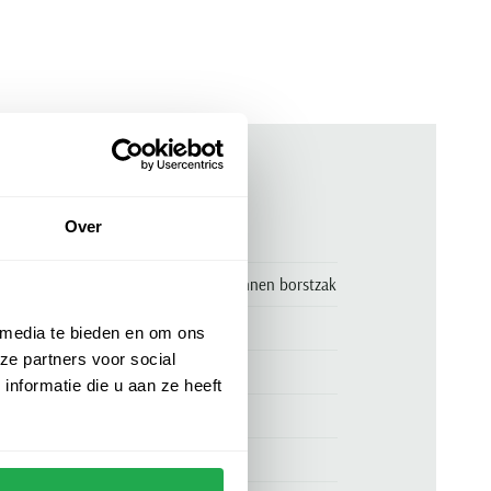
ken
Over
00162092
Fynch Hatton overhemd beige linnen borstzak
Fynch Hatton
 media te bieden en om ons
ze partners voor social
100% linnen
nformatie die u aan ze heeft
normale fit
beige