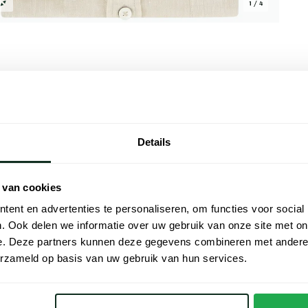
1 / 4
Alle kenmer
Details
rfecte keuze voor een stijlvolle casual
Artikelnr.
een comfortabele normale fit die ideaal is
Naam
lange mouwen geven het een klassieke
 van cookies
orgen voor praktische details. Dit effen
Merk
ent en advertenties te personaliseren, om functies voor social
worden gecombineerd met verschillende
. Ook delen we informatie over uw gebruik van onze site met on
toe aan je garderobe en ervaar het comfort
Materiaal
e. Deze partners kunnen deze gegevens combineren met andere i
erzameld op basis van uw gebruik van hun services.
Pasvorm
Kleur