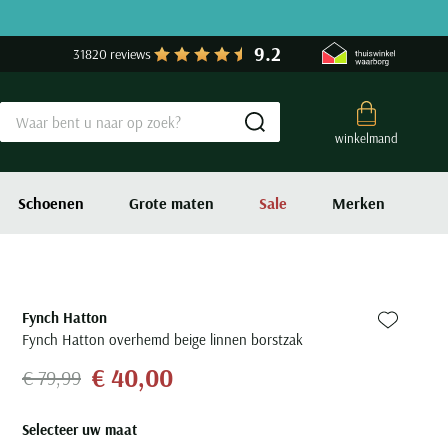
9.2
31820 reviews
Submit search
winkelmand
Schoenen
Grote maten
Sale
Merken
Fynch Hatton
Zet bij fa
Fynch Hatton overhemd beige linnen borstzak
€ 40,00
€ 79,99
Selecteer uw maat