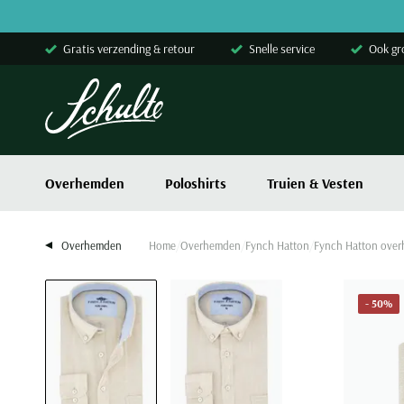
Skip to content
Gratis verzending & retour
Snelle service
Ook gr
Overhemden
Poloshirts
Truien & Vesten
Overhemden
Home
Overhemden
Fynch Hatton
Fynch Hatton over
- 50%