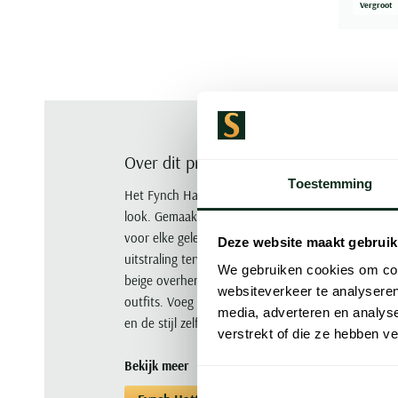
Vergroot
Over dit product
Toestemming
Het Fynch Hatton overhemd in beige linnen is de pe
look. Gemaakt van 100% linnen biedt dit overhemd 
voor elke gelegenheid. De button-down boord en 
Deze website maakt gebruik
uitstraling terwijl de enkele manchet en borstzak z
We gebruiken cookies om cont
beige overhemd is veelzijdig en kan gemakkelijk 
websiteverkeer te analyseren
outfits. Voeg dit tijdloze Fynch Hatton overhemd 
media, adverteren en analys
en de stijl zelf.
verstrekt of die ze hebben v
Bekijk meer