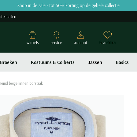
Shop in de sale - tot 50% korting op de gehele collectie
ote maten
winkels
service
account
favorieten
Broeken
Kostuums & Colberts
Jassen
Basics
hemd beige linnen borstzak