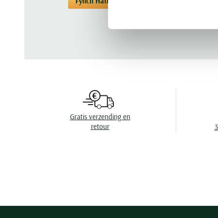
Fynch Hatton
Overhemden
Overhemd
Gratis verzending en
retour
3