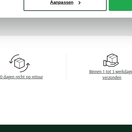
en Fynch Hatton
Aanpassen
Mouwlengte
Meer kenmerke
Leveranciers nr
Design
Boord
Borstzak
Manchet
Binnen 1 tot 3 werkdag
Wasvoorschrift
0 dagen recht op retour
verzonden