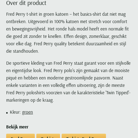
Over dit product
Portofino
PME Legend
Tussenjassen
PME Legend
Polo Ralph Lauren
Pierre Cardin
New Zealand
Lacoste
Profuomo
Polo Ralph Lauren
Fred Perry t-shirt in groen katoen – het basics-shirt dat niet mag
Bodywarmers
Polo Ralph Lauren
PME Legend
PME Legend
Olymp
Ledub
ontbreken. Uitgevoerd in 100% katoen met stretch voor comfort
R2
Portofino
Portofino
Portofino
Polo Ralph Lauren
Paul & Shark
Lyle & Scott
en bewegingsvrijheid. Het ronde hals model heeft een normale fit
Seidensticker
Reset
Profuomo
Profuomo
Portofino
Polo Ralph Lauren
Mac
die goed zit zonder te knellen. Effen design, zomerklaar, geschikt
State of Art
State of Art
State of Art
State of Art
Replay
voor elke dag. Fred Perry quality betekent duurzaamheid en stijl
PME Legend
Maerz
Tommy Hilfiger
Superdry
die standhouden.
Superdry
Superdry
Tommy Hilfiger
Profuomo
Magnanni
Vanguard
Tenson
Tommy Hilfiger
Thomas Maine
Tramarossa
De sportieve kleding van Fred Perry staat garant voor een stijlvolle
R2
Mason's
Xacus
Tommy Hilfiger
en eigentijdse look. Fred Perry polo's zijn gemaakt van de mooiste
Vanguard
Tommy Hilfiger
Vanguard
State of Art
Mc Alson
piqué en hebben een moderne gestroomlijnde pasvorm. Naast
UBR
Vanguard
Superdry
Meyer
enkele varianten in een volledig effen uitvoering, zijn de meeste
Populaire kleuren
Vanguard
Grote maten
Deals
William Lockie
Fred Perry poloshirts voorzien van de karakteristieke 'Twin Tipped'-
Tenson
New Zealand
Wit overhemd heren
Grote maten poloshirts
2e broek voor de helft
Wellington of Billmore
markeringen op de kraag.
Tommy Hilfiger
Zwart overhemd heren
Grote maten herenmode
Populaire materialen
Kleur:
groen
Tramarossa
Blauw overhemd heren
Populaire merk lijnen
Grote maten
Katoenen trui
North 84
Vanguard
Groen overhemd heren
Meyer Chicago
Grote maten jassen
Populaire kleuren
Bekijk meer
Lamswollen trui
Olymp
Alle merken sale
Witte polo heren
Meyer Diego
Grote maten winterjassen
Merino wol trui