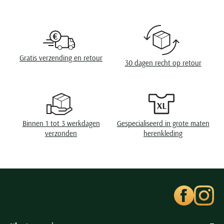
Seidensticker
Design
effen
Slater
Eigenschappen
Stretch
State of Art
Wasvoorschriften
handwas, niet in de droger, strijken op
Superdry
middelhoge temperatuur, chemish reinigen
Gratis verzending en retour
30 dagen recht op retour
Tenson
Thomas Maine
Tommy Hilfiger
Tramarossa
Binnen 1 tot 3 werkdagen
Gespecialiseerd in grote maten
UBR
verzonden
herenkleding
Vanguard
Wellington of Billmore
William Lockie
Xacus
Alle merken