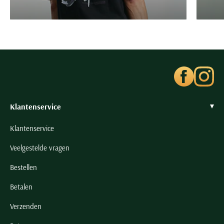
Seidensticker
Slater
State of Art
Superdry
Tenson
Thomas Maine
Tommy Hilfiger
Klantenservice
Tramarossa
Klantenservice
UBR
Vanguard
Veelgestelde vragen
Wellington of Billmore
Bestellen
William Lockie
Betalen
Xacus
Verzenden
Alle merken