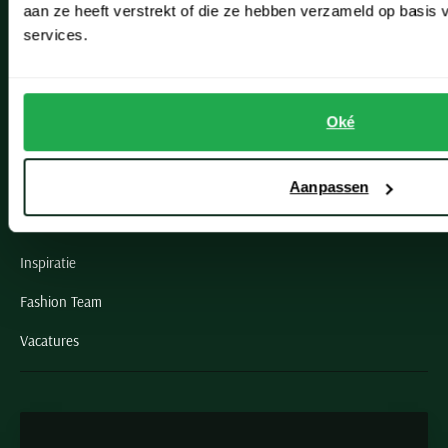
Oegstgeest
aan ze heeft verstrekt of die ze hebben verzameld op basis
services.
Openingstijden winkels
Schulte Herenmode
Oké
Grote maten herenkleding
Paul & Shark specialist
Aanpassen
VIP member
Inspiratie
Fashion Team
Vacatures