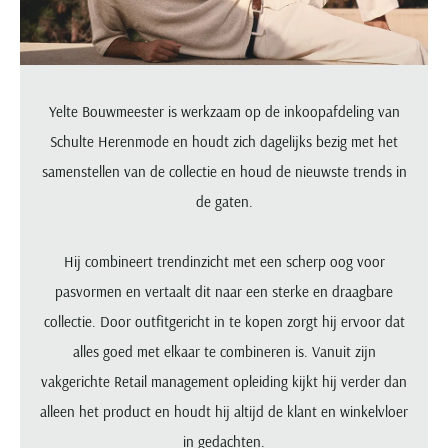
Portofino
PME Legend
Tussenjassen
PME Legend
Polo Ralph Lauren
Pierre Cardin
New Zealand
Lacoste
Profuomo
Polo Ralph Lauren
Bodywarmers
Polo Ralph Lauren
PME Legend
PME Legend
Olymp
Ledub
R2
Portofino
Portofino
Portofino
Polo Ralph Lauren
Paul & Shark
Lyle & Scott
Seidensticker
Reset
Profuomo
Profuomo
Portofino
Yelte Bouwmeester is werkzaam op de inkoopafdeling van
Polo Ralph Lauren
Mac
State of Art
State of Art
State of Art
State of Art
Replay
Schulte Herenmode en houdt zich dagelijks bezig met het
PME Legend
Maerz
Tommy Hilfiger
Superdry
Superdry
Superdry
Tommy Hilfiger
samenstellen van de collectie en houd de nieuwste trends in
Profuomo
Magnanni
Vanguard
Tenson
de gaten.
Tommy Hilfiger
Thomas Maine
Tramarossa
R2
Mason's
Xacus
Tommy Hilfiger
Vanguard
Tommy Hilfiger
Vanguard
State of Art
Mc Alson
UBR
Hij combineert trendinzicht met een scherp oog voor
Vanguard
Superdry
Meyer
Populaire kleuren
Vanguard
Grote maten
Deals
pasvormen en vertaalt dit naar een sterke en draagbare
William Lockie
Tenson
New Zealand
Wit overhemd heren
Grote maten poloshirts
2e broek voor de helft
Wellington of Billmore
collectie. Door outfitgericht in te kopen zorgt hij ervoor dat
Tommy Hilfiger
Zwart overhemd heren
Grote maten herenmode
Populaire materialen
alles goed met elkaar te combineren is. Vanuit zijn
Tramarossa
Blauw overhemd heren
Populaire merk lijnen
Grote maten
Katoenen trui
vakgerichte Retail management opleiding kijkt hij verder dan
North 84
Vanguard
Groen overhemd heren
Meyer Chicago
Grote maten jassen
Populaire kleuren
alleen het product en houdt hij altijd de klant en winkelvloer
Lamswollen trui
Olymp
Alle merken sale
Witte polo heren
Meyer Diego
Grote maten winterjassen
in gedachten.
Merino wol trui