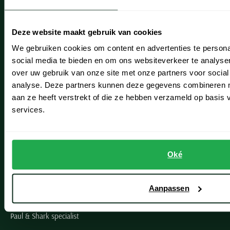
Onze winkels
Heemstede
Deze website maakt gebruik van cookies
Hillegom
We gebruiken cookies om content en advertenties te persona
social media te bieden en om ons websiteverkeer te analyse
Leiderdorp
over uw gebruik van onze site met onze partners voor social
Lisse
analyse. Deze partners kunnen deze gegevens combineren me
aan ze heeft verstrekt of die ze hebben verzameld op basis
Noordwijk
services.
Oegstgeest
Openingstijden winkels
Oké
Schulte Herenmode
Aanpassen
Grote maten herenkleding
Paul & Shark specialist