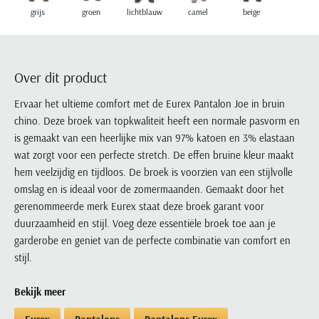
Portofino
PME Legend
Tussenjassen
PME Legend
Polo Ralph Lauren
Pierre Cardin
grijs
groen
lichtblauw
camel
beige
New Zealand
Lacoste
Profuomo
Polo Ralph Lauren
Bodywarmers
Polo Ralph Lauren
PME Legend
PME Legend
Olymp
Ledub
R2
Portofino
Portofino
Portofino
Polo Ralph Lauren
Paul & Shark
Lyle & Scott
Seidensticker
Reset
Over dit product
Profuomo
Profuomo
Portofino
Polo Ralph Lauren
Mac
State of Art
State of Art
State of Art
State of Art
Replay
Ervaar het ultieme comfort met de Eurex Pantalon Joe in bruin
PME Legend
Maerz
Tommy Hilfiger
Superdry
chino. Deze broek van topkwaliteit heeft een normale pasvorm en
Superdry
Superdry
Tommy Hilfiger
Profuomo
Magnanni
is gemaakt van een heerlijke mix van 97% katoen en 3% elastaan
Vanguard
Tenson
Tommy Hilfiger
Thomas Maine
Tramarossa
R2
Mason's
wat zorgt voor een perfecte stretch. De effen bruine kleur maakt
Xacus
Tommy Hilfiger
Vanguard
Tommy Hilfiger
Vanguard
State of Art
Mc Alson
hem veelzijdig en tijdloos. De broek is voorzien van een stijlvolle
UBR
Vanguard
omslag en is ideaal voor de zomermaanden. Gemaakt door het
Superdry
Meyer
Populaire kleuren
Vanguard
Grote maten
Deals
gerenommeerde merk Eurex staat deze broek garant voor
William Lockie
Tenson
New Zealand
Wit overhemd heren
duurzaamheid en stijl. Voeg deze essentiële broek toe aan je
Grote maten poloshirts
2e broek voor de helft
Wellington of Billmore
Tommy Hilfiger
garderobe en geniet van de perfecte combinatie van comfort en
Zwart overhemd heren
Grote maten herenmode
Populaire materialen
stijl.
Tramarossa
Blauw overhemd heren
Populaire merk lijnen
Grote maten
Katoenen trui
North 84
Vanguard
Groen overhemd heren
Meyer Chicago
Grote maten jassen
Populaire kleuren
Bekijk meer
Lamswollen trui
Olymp
Alle merken sale
Witte polo heren
Meyer Diego
Grote maten winterjassen
Merino wol trui