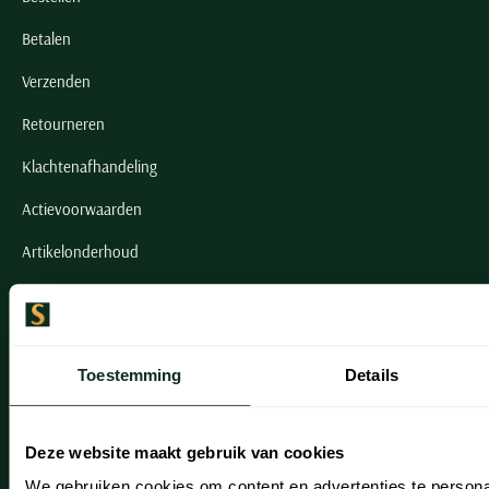
Betalen
Verzenden
Retourneren
Klachtenafhandeling
Actievoorwaarden
Artikelonderhoud
Onze winkels
Onze winkels
Toestemming
Details
Heemstede
Hillegom
Deze website maakt gebruik van cookies
We gebruiken cookies om content en advertenties te persona
Leiderdorp