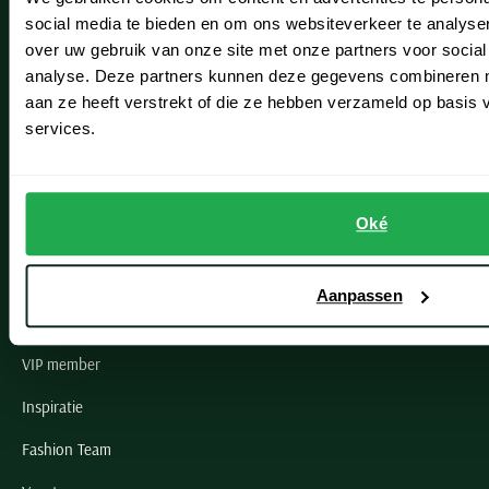
social media te bieden en om ons websiteverkeer te analyse
Lisse
over uw gebruik van onze site met onze partners voor social
analyse. Deze partners kunnen deze gegevens combineren me
Noordwijk
aan ze heeft verstrekt of die ze hebben verzameld op basis
Oegstgeest
services.
Openingstijden winkels
Oké
Schulte Herenmode
Grote maten herenkleding
Aanpassen
Paul & Shark specialist
VIP member
Inspiratie
Fashion Team