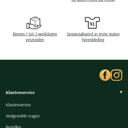
Seidensticker
Slater
State of Art
Superdry
Binnen 1 tot 3 werkdagen
Gespecialiseerd in grote maten
Tenson
verzonden
herenkleding
Thomas Maine
Tommy Hilfiger
Tramarossa
UBR
Vanguard
Wellington of Billmore
Klantenservice
William Lockie
Klantenservice
Xacus
Veelgestelde vragen
Alle merken
Bestellen