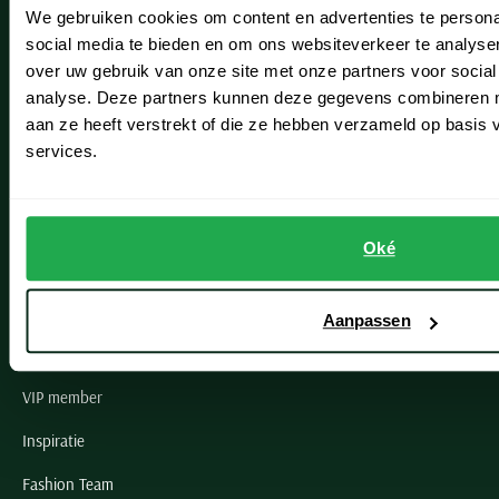
We gebruiken cookies om content en advertenties te persona
Leiderdorp
social media te bieden en om ons websiteverkeer te analyse
Lisse
over uw gebruik van onze site met onze partners voor social
analyse. Deze partners kunnen deze gegevens combineren me
Noordwijk
aan ze heeft verstrekt of die ze hebben verzameld op basis
services.
Oegstgeest
Openingstijden winkels
Oké
Schulte Herenmode
Grote maten herenkleding
Aanpassen
Paul & Shark specialist
VIP member
Inspiratie
Fashion Team