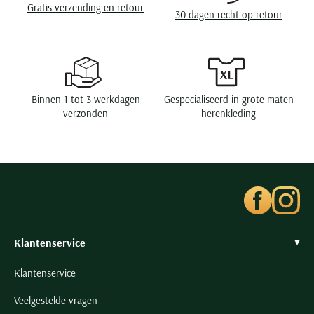
Gratis verzending en retour
Seidensticker
30 dagen recht op retour
Slater
State of Art
Superdry
Tenson
Binnen 1 tot 3 werkdagen
Gespecialiseerd in grote maten
verzonden
herenkleding
Thomas Maine
Tommy Hilfiger
Tramarossa
UBR
Vanguard
Wellington of Billmore
Klantenservice
William Lockie
Xacus
Klantenservice
Veelgestelde vragen
Alle merken