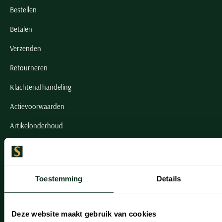
Bestellen
Betalen
Verzenden
Retourneren
Klachtenafhandeling
Actievoorwaarden
Artikelonderhoud
Onze winkels
Onze winkels
Toestemming
Details
Heemstede
Hillegom
Deze website maakt gebruik van cookies