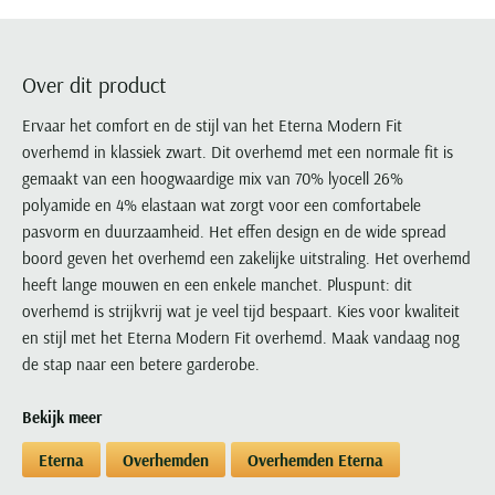
Portofino
PME Legend
Tussenjassen
PME Legend
Polo Ralph Lauren
Pierre Cardin
New Zealand
Lacoste
Profuomo
Polo Ralph Lauren
Bodywarmers
Polo Ralph Lauren
PME Legend
PME Legend
Olymp
Ledub
R2
Portofino
Over dit product
Portofino
Portofino
Polo Ralph Lauren
Paul & Shark
Lyle & Scott
Seidensticker
Reset
Profuomo
Profuomo
Portofino
Ervaar het comfort en de stijl van het Eterna Modern Fit
Polo Ralph Lauren
Mac
State of Art
State of Art
overhemd in klassiek zwart. Dit overhemd met een normale fit is
State of Art
State of Art
Replay
PME Legend
Maerz
gemaakt van een hoogwaardige mix van 70% lyocell 26%
Tommy Hilfiger
Superdry
Superdry
Superdry
Tommy Hilfiger
Profuomo
Magnanni
polyamide en 4% elastaan wat zorgt voor een comfortabele
Vanguard
Tenson
Tommy Hilfiger
Thomas Maine
Tramarossa
R2
Mason's
pasvorm en duurzaamheid. Het effen design en de wide spread
Xacus
Tommy Hilfiger
Vanguard
Tommy Hilfiger
Vanguard
boord geven het overhemd een zakelijke uitstraling. Het overhemd
State of Art
Mc Alson
UBR
heeft lange mouwen en een enkele manchet. Pluspunt: dit
Vanguard
Superdry
Meyer
overhemd is strijkvrij wat je veel tijd bespaart. Kies voor kwaliteit
Populaire kleuren
Vanguard
Grote maten
Deals
William Lockie
Tenson
New Zealand
en stijl met het Eterna Modern Fit overhemd. Maak vandaag nog
Wit overhemd heren
Grote maten poloshirts
2e broek voor de helft
Wellington of Billmore
de stap naar een betere garderobe.
Tommy Hilfiger
Zwart overhemd heren
Grote maten herenmode
Populaire materialen
Tramarossa
Blauw overhemd heren
Populaire merk lijnen
Grote maten
Bekijk meer
Katoenen trui
North 84
Vanguard
Groen overhemd heren
Meyer Chicago
Grote maten jassen
Populaire kleuren
Lamswollen trui
Eterna
Overhemden
Overhemden Eterna
Olymp
Alle merken sale
Witte polo heren
Meyer Diego
Grote maten winterjassen
Merino wol trui