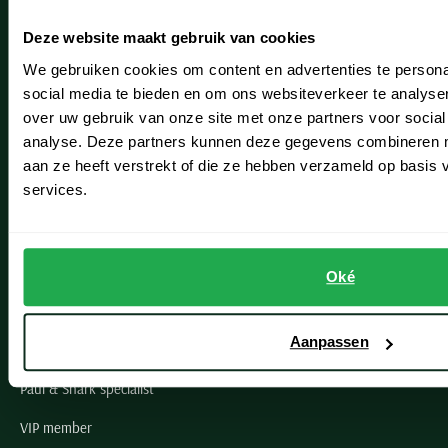
Heemstede
Deze website maakt gebruik van cookies
Hillegom
We gebruiken cookies om content en advertenties te persona
Leiderdorp
social media te bieden en om ons websiteverkeer te analyse
over uw gebruik van onze site met onze partners voor social
Lisse
analyse. Deze partners kunnen deze gegevens combineren me
aan ze heeft verstrekt of die ze hebben verzameld op basis
Noordwijk
services.
Oegstgeest
Openingstijden winkels
Oké
Schulte Herenmode
Aanpassen
Grote maten herenkleding
Paul & Shark specialist
VIP member