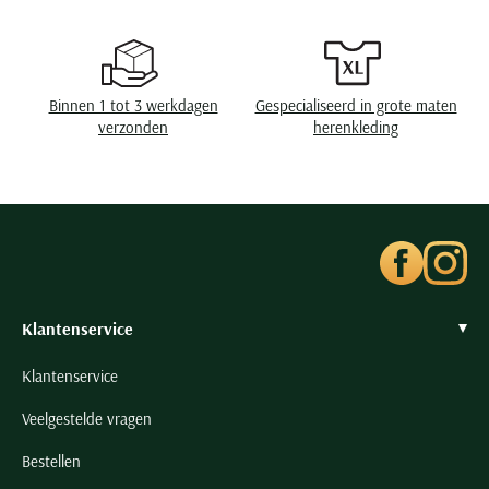
Seidensticker
Slater
State of Art
Binnen 1 tot 3 werkdagen
Gespecialiseerd in grote maten
Superdry
verzonden
herenkleding
Tenson
Thomas Maine
Tommy Hilfiger
Tramarossa
UBR
Vanguard
Klantenservice
Wellington of Billmore
Klantenservice
William Lockie
Veelgestelde vragen
Xacus
Bestellen
Alle merken