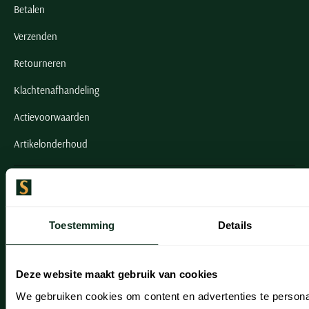
Betalen
Verzenden
Retourneren
Klachtenafhandeling
Actievoorwaarden
Artikelonderhoud
Onze winkels
Onze winkels
Toestemming
Details
Heemstede
Hillegom
Deze website maakt gebruik van cookies
Leiderdorp
We gebruiken cookies om content en advertenties te persona