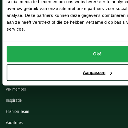
social media te bieden en om ons websiteverkeer te analyse
Lisse
over uw gebruik van onze site met onze partners voor social
analyse. Deze partners kunnen deze gegevens combineren me
Noordwijk
aan ze heeft verstrekt of die ze hebben verzameld op basis
Oegstgeest
services.
Openingstijden winkels
Oké
Schulte Herenmode
Grote maten herenkleding
Aanpassen
Paul & Shark specialist
VIP member
Inspiratie
Fashion Team
Vacatures