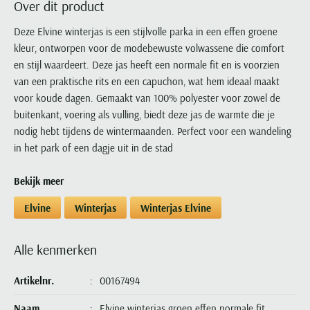
Over dit product
Portofino
PME Legend
Tussenjassen
PME Legend
Polo Ralph Lauren
Pierre Cardin
New Zealand
Lacoste
Profuomo
Polo Ralph Lauren
Deze Elvine winterjas is een stijlvolle parka in een effen groene
Bodywarmers
Polo Ralph Lauren
PME Legend
PME Legend
Olymp
Ledub
kleur, ontworpen voor de modebewuste volwassene die comfort
R2
Portofino
Portofino
Portofino
Polo Ralph Lauren
Paul & Shark
Lyle & Scott
en stijl waardeert. Deze jas heeft een normale fit en is voorzien
Seidensticker
Reset
Profuomo
Profuomo
Portofino
Polo Ralph Lauren
Mac
van een praktische rits en een capuchon, wat hem ideaal maakt
State of Art
State of Art
State of Art
State of Art
Replay
voor koude dagen. Gemaakt van 100% polyester voor zowel de
PME Legend
Maerz
Tommy Hilfiger
Superdry
buitenkant, voering als vulling, biedt deze jas de warmte die je
Superdry
Superdry
Tommy Hilfiger
Profuomo
Magnanni
nodig hebt tijdens de wintermaanden. Perfect voor een wandeling
Vanguard
Tenson
Tommy Hilfiger
Thomas Maine
Tramarossa
R2
Mason's
in het park of een dagje uit in de stad
Xacus
Tommy Hilfiger
Vanguard
Tommy Hilfiger
Vanguard
State of Art
Mc Alson
UBR
Bekijk meer
Vanguard
Superdry
Meyer
Populaire kleuren
Vanguard
Grote maten
Deals
William Lockie
Elvine
Winterjas
Winterjas Elvine
Tenson
New Zealand
Wit overhemd heren
Grote maten poloshirts
2e broek voor de helft
Wellington of Billmore
Tommy Hilfiger
Zwart overhemd heren
Grote maten herenmode
Populaire materialen
Alle kenmerken
Tramarossa
Blauw overhemd heren
Populaire merk lijnen
Grote maten
Katoenen trui
North 84
Vanguard
Groen overhemd heren
Meyer Chicago
Grote maten jassen
Artikelnr.
00167494
Populaire kleuren
Lamswollen trui
Olymp
Alle merken sale
Witte polo heren
Meyer Diego
Grote maten winterjassen
Merino wol trui
Naam
Elvine winterjas groen effen normale fit