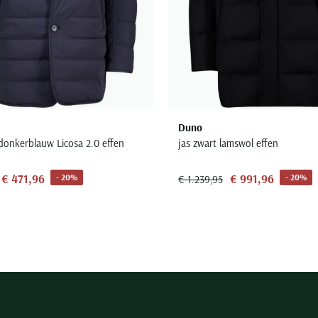
Duno
 donkerblauw Licosa 2.0 effen
jas zwart lamswol effen
€ 471,96
€ 991,96
- 20%
- 20%
€ 1.239,95