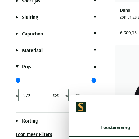
Soort jas
Duno
zomerjas g
Sluiting
€ 389,95
Capuchon
Materiaal
Prijs
Range slider min value
Range slider max value
€
tot
€
Minimum value input
Maximum value input
Korting
Toestemming
Toon meer Filters