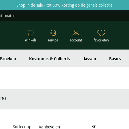
Shop in de sale - tot 50% korting op de gehele collectie
ote maten
winkels
service
account
favorieten
Broeken
Kostuums & Colberts
Jassen
Basics
no
Sorteer op: