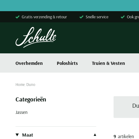
Skip to content
Gratis verzending & retour
Snelle service
Ook gr
Overhemden
Poloshirts
Truien & Vesten
Home
Duno
Categorieën
Du
Jassen
Filteren op
Maat
9
artikelen