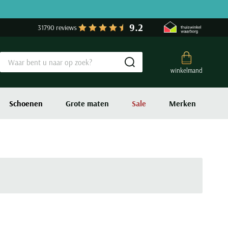
9.2
31790 reviews
Submit search
winkelmand
Schoenen
Grote maten
Sale
Merken