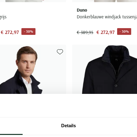
Duno
rijs
Donkerblauwe windjack tussenj
€ 272,97
€ 272,97
- 30%
- 30%
€ 389,95
Toevoegen aan favorieten
Details