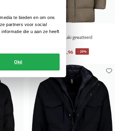
 media te bieden en om ons
ze partners voor social
Duno
nformatie die u aan ze heeft
l rits en
Winterjas effen khaki gewatteerd
€ 991,96
- 20%
€ 1.239,95
Oké
Toevoegen aan favorieten
Toevoegen aa