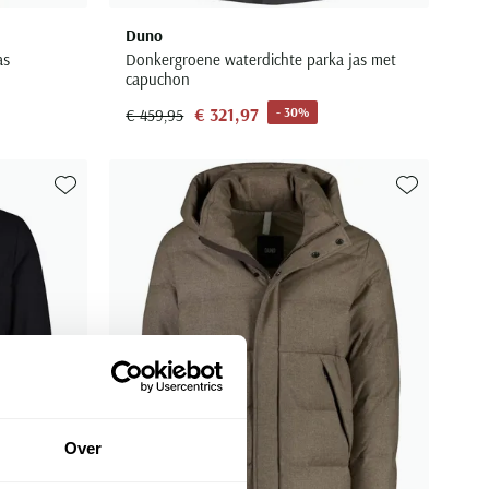
Duno
as
Donkergroene waterdichte parka jas met
capuchon
€ 321,97
- 30%
€ 459,95
Toevoegen aan favorieten
Toevoegen aa
Over