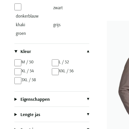
zwart
donkerblauw
khaki
grijs
groen
Kleur
M / 50
L / 52
XL / 54
XXL / 56
3XL / 58
Eigenschappen
Lengte jas