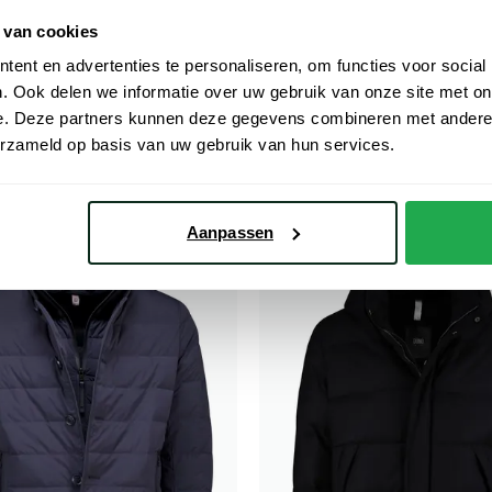
 van cookies
ent en advertenties te personaliseren, om functies voor social
. Ook delen we informatie over uw gebruik van onze site met on
Duno
e. Deze partners kunnen deze gegevens combineren met andere i
uwe half lange mantel zomerjas
mantel jas Spencer waterdicht wo
erzameld op basis van uw gebruik van hun services.
knopen effen navy
€ 286,97
€ 519,96
- 30%
- 20%
€ 649,95
Aanpassen
Toevoegen aan favorieten