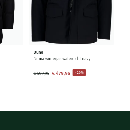
Duno
Parma winterjas waterdicht navy
€ 479,96
- 20%
€ 599,95