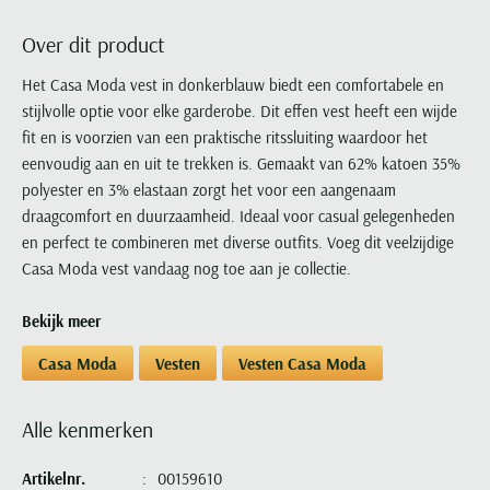
Portofino
PME Legend
Tussenjassen
PME Legend
Polo Ralph Lauren
Pierre Cardin
New Zealand
Lacoste
Over dit product
Profuomo
Polo Ralph Lauren
Bodywarmers
Polo Ralph Lauren
PME Legend
PME Legend
Olymp
Ledub
R2
Portofino
Het Casa Moda vest in donkerblauw biedt een comfortabele en
Portofino
Portofino
Polo Ralph Lauren
Paul & Shark
Lyle & Scott
stijlvolle optie voor elke garderobe. Dit effen vest heeft een wijde
Seidensticker
Reset
Profuomo
Profuomo
Portofino
Polo Ralph Lauren
Mac
fit en is voorzien van een praktische ritssluiting waardoor het
State of Art
State of Art
State of Art
State of Art
Replay
PME Legend
Maerz
eenvoudig aan en uit te trekken is. Gemaakt van 62% katoen 35%
Tommy Hilfiger
Superdry
Superdry
Superdry
Tommy Hilfiger
polyester en 3% elastaan zorgt het voor een aangenaam
Profuomo
Magnanni
Vanguard
Tenson
draagcomfort en duurzaamheid. Ideaal voor casual gelegenheden
Tommy Hilfiger
Thomas Maine
Tramarossa
R2
Mason's
en perfect te combineren met diverse outfits. Voeg dit veelzijdige
Xacus
Tommy Hilfiger
Vanguard
Tommy Hilfiger
Vanguard
State of Art
Mc Alson
Casa Moda vest vandaag nog toe aan je collectie.
UBR
Vanguard
Superdry
Meyer
Populaire kleuren
Vanguard
Grote maten
Deals
Bekijk meer
William Lockie
Tenson
New Zealand
Wit overhemd heren
Grote maten poloshirts
2e broek voor de helft
Wellington of Billmore
Casa Moda
Vesten
Vesten Casa Moda
Tommy Hilfiger
Zwart overhemd heren
Grote maten herenmode
Populaire materialen
Tramarossa
Blauw overhemd heren
Populaire merk lijnen
Grote maten
Katoenen trui
North 84
Alle kenmerken
Vanguard
Groen overhemd heren
Meyer Chicago
Grote maten jassen
Populaire kleuren
Lamswollen trui
Olymp
Alle merken sale
Witte polo heren
Meyer Diego
Grote maten winterjassen
Artikelnr.
00159610
Merino wol trui