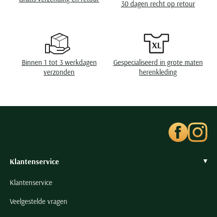
30 dagen recht op retour
Seidensticker
Slater
State of Art
Superdry
Binnen 1 tot 3 werkdagen
Gespecialiseerd in grote maten
Tenson
verzonden
herenkleding
Thomas Maine
Tommy Hilfiger
Tramarossa
UBR
Vanguard
Wellington of Billmore
Klantenservice
William Lockie
Klantenservice
Xacus
Veelgestelde vragen
Alle merken