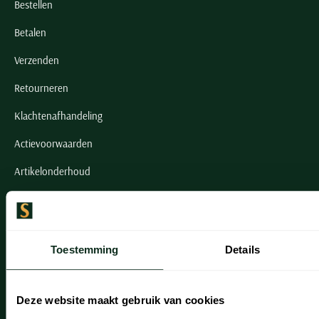
Bestellen
Betalen
Verzenden
Retourneren
Klachtenafhandeling
Actievoorwaarden
Artikelonderhoud
Onze winkels
Onze winkels
Toestemming
Details
Heemstede
Hillegom
Deze website maakt gebruik van cookies