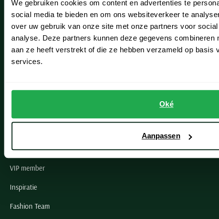
We gebruiken cookies om content en advertenties te persona
Leiderdorp
social media te bieden en om ons websiteverkeer te analyse
Lisse
over uw gebruik van onze site met onze partners voor social
analyse. Deze partners kunnen deze gegevens combineren me
Noordwijk
aan ze heeft verstrekt of die ze hebben verzameld op basis
services.
Oegstgeest
Openingstijden winkels
Oké
Schulte Herenmode
Grote maten herenkleding
Aanpassen
Paul & Shark specialist
VIP member
Inspiratie
Fashion Team