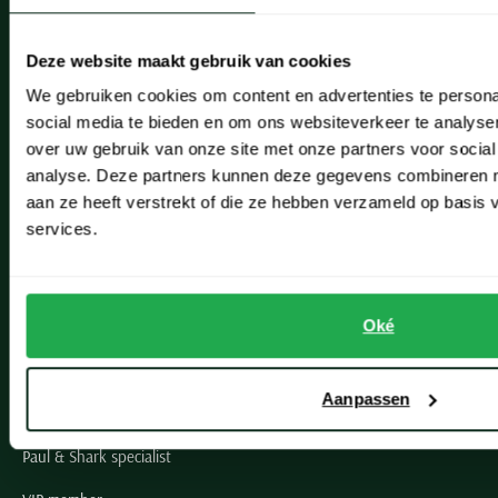
Heemstede
Deze website maakt gebruik van cookies
Hillegom
We gebruiken cookies om content en advertenties te persona
social media te bieden en om ons websiteverkeer te analyse
Leiderdorp
over uw gebruik van onze site met onze partners voor social
Lisse
analyse. Deze partners kunnen deze gegevens combineren me
aan ze heeft verstrekt of die ze hebben verzameld op basis
Noordwijk
services.
Oegstgeest
Openingstijden winkels
Oké
Schulte Herenmode
Aanpassen
Grote maten herenkleding
Paul & Shark specialist