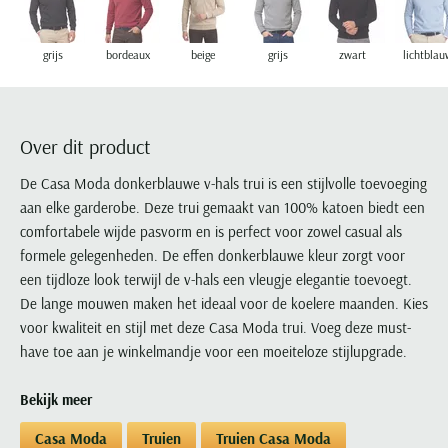
Portofino
PME Legend
Tussenjassen
PME Legend
Polo Ralph Lauren
Pierre Cardin
New Zealand
Lacoste
Profuomo
Polo Ralph Lauren
Bodywarmers
Polo Ralph Lauren
PME Legend
PME Legend
Olymp
Ledub
grijs
bordeaux
beige
grijs
zwart
lichtblau
R2
Portofino
Portofino
Portofino
Polo Ralph Lauren
Paul & Shark
Lyle & Scott
Seidensticker
Reset
Profuomo
Profuomo
Portofino
Polo Ralph Lauren
Mac
State of Art
State of Art
State of Art
State of Art
Replay
Over dit product
PME Legend
Maerz
Tommy Hilfiger
Superdry
Superdry
Superdry
Tommy Hilfiger
Profuomo
Magnanni
De Casa Moda donkerblauwe v-hals trui is een stijlvolle toevoeging
Vanguard
Tenson
Tommy Hilfiger
Thomas Maine
Tramarossa
aan elke garderobe. Deze trui gemaakt van 100% katoen biedt een
R2
Mason's
Xacus
Tommy Hilfiger
comfortabele wijde pasvorm en is perfect voor zowel casual als
Vanguard
Tommy Hilfiger
Vanguard
State of Art
Mc Alson
formele gelegenheden. De effen donkerblauwe kleur zorgt voor
UBR
Vanguard
Superdry
Meyer
een tijdloze look terwijl de v-hals een vleugje elegantie toevoegt.
Populaire kleuren
Vanguard
Grote maten
Deals
William Lockie
Tenson
New Zealand
De lange mouwen maken het ideaal voor de koelere maanden. Kies
Wit overhemd heren
Grote maten poloshirts
2e broek voor de helft
Wellington of Billmore
voor kwaliteit en stijl met deze Casa Moda trui. Voeg deze must-
Tommy Hilfiger
Zwart overhemd heren
Grote maten herenmode
Populaire materialen
have toe aan je winkelmandje voor een moeiteloze stijlupgrade.
Tramarossa
Blauw overhemd heren
Populaire merk lijnen
Grote maten
Katoenen trui
North 84
Vanguard
Bekijk meer
Groen overhemd heren
Meyer Chicago
Grote maten jassen
Populaire kleuren
Lamswollen trui
Olymp
Alle merken sale
Witte polo heren
Meyer Diego
Grote maten winterjassen
Casa Moda
Truien
Truien Casa Moda
Merino wol trui