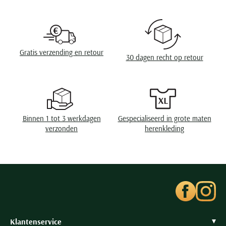
Design
effen
Seidensticker
Slater
State of Art
Gratis verzending en retour
Superdry
30 dagen recht op retour
Tenson
Thomas Maine
Tommy Hilfiger
Tramarossa
Binnen 1 tot 3 werkdagen
Gespecialiseerd in grote maten
verzonden
herenkleding
UBR
Vanguard
Wellington of Billmore
William Lockie
Xacus
Klantenservice
Alle merken