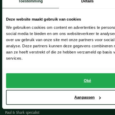
Toestemming
Details
Onze winkels
Heemstede
Deze website maakt gebruik van cookies
Hillegom
We gebruiken cookies om content en advertenties te persona
social media te bieden en om ons websiteverkeer te analyse
Leiderdorp
over uw gebruik van onze site met onze partners voor social
analyse. Deze partners kunnen deze gegevens combineren me
Lisse
aan ze heeft verstrekt of die ze hebben verzameld op basis
Noordwijk
services.
Oegstgeest
Openingstijden winkels
Oké
Schulte Herenmode
Aanpassen
Grote maten herenkleding
Paul & Shark specialist