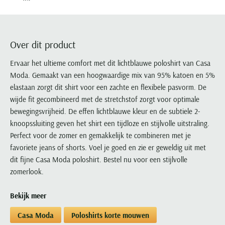
Portofino
PME Legend
Tussenjassen
PME Legend
Polo Ralph Lauren
Pierre Cardin
New Zealand
Lacoste
Profuomo
Polo Ralph Lauren
Bodywarmers
Polo Ralph Lauren
PME Legend
PME Legend
Olymp
Ledub
R2
Portofino
Portofino
Portofino
Polo Ralph Lauren
Paul & Shark
Lyle & Scott
Over dit product
Seidensticker
Reset
Profuomo
Profuomo
Portofino
Polo Ralph Lauren
Mac
Ervaar het ultieme comfort met dit lichtblauwe poloshirt van Casa
State of Art
State of Art
State of Art
State of Art
Replay
PME Legend
Maerz
Moda. Gemaakt van een hoogwaardige mix van 95% katoen en 5%
Tommy Hilfiger
Superdry
Superdry
Superdry
Tommy Hilfiger
elastaan zorgt dit shirt voor een zachte en flexibele pasvorm. De
Profuomo
Magnanni
Vanguard
Tenson
wijde fit gecombineerd met de stretchstof zorgt voor optimale
Tommy Hilfiger
Thomas Maine
Tramarossa
R2
Mason's
bewegingsvrijheid. De effen lichtblauwe kleur en de subtiele 2-
Xacus
Tommy Hilfiger
Vanguard
Tommy Hilfiger
Vanguard
State of Art
Mc Alson
knoopssluiting geven het shirt een tijdloze en stijlvolle uitstraling.
UBR
Vanguard
Perfect voor de zomer en gemakkelijk te combineren met je
Superdry
Meyer
Populaire kleuren
Vanguard
Grote maten
Deals
favoriete jeans of shorts. Voel je goed en zie er geweldig uit met
William Lockie
Tenson
New Zealand
Wit overhemd heren
dit fijne Casa Moda poloshirt. Bestel nu voor een stijlvolle
Grote maten poloshirts
2e broek voor de helft
Wellington of Billmore
Tommy Hilfiger
zomerlook.
Zwart overhemd heren
Grote maten herenmode
Populaire materialen
Tramarossa
Blauw overhemd heren
Populaire merk lijnen
Grote maten
Katoenen trui
North 84
Bekijk meer
Vanguard
Groen overhemd heren
Meyer Chicago
Grote maten jassen
Populaire kleuren
Lamswollen trui
Olymp
Alle merken sale
Casa Moda
Poloshirts korte mouwen
Witte polo heren
Meyer Diego
Grote maten winterjassen
Merino wol trui