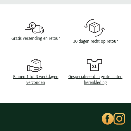
Design
effen
Seidensticker
Slater
Sluiting
2 knoops
State of Art
Eigenschappen
pique
Superdry
Gratis verzending en retour
Tenson
30 dagen recht op retour
Thomas Maine
Tommy Hilfiger
Tramarossa
UBR
Binnen 1 tot 3 werkdagen
Gespecialiseerd in grote maten
verzonden
herenkleding
Vanguard
Wellington of Billmore
William Lockie
Xacus
Alle merken