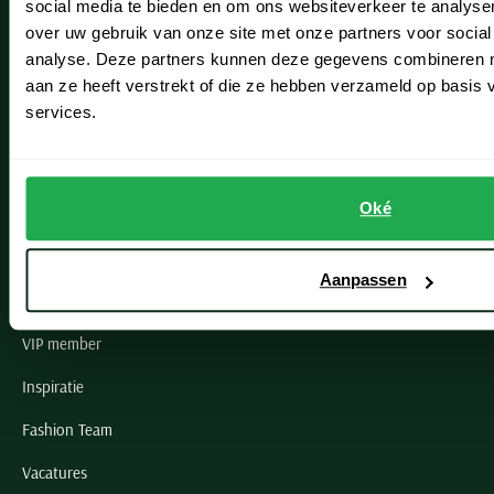
social media te bieden en om ons websiteverkeer te analyse
Lisse
over uw gebruik van onze site met onze partners voor social
analyse. Deze partners kunnen deze gegevens combineren me
Noordwijk
aan ze heeft verstrekt of die ze hebben verzameld op basis
Oegstgeest
services.
Openingstijden winkels
Oké
Schulte Herenmode
Grote maten herenkleding
Aanpassen
Paul & Shark specialist
VIP member
Inspiratie
Fashion Team
Vacatures