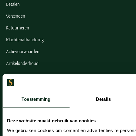
Betalen
Verzenden
Retourneren
Klachtenafhandeling
Actievoorwaarden
Artikelonderhoud
Onze winkels
Onze winkels
Toestemming
Details
Heemstede
Hillegom
Deze website maakt gebruik van cookies
Leiderdorp
We gebruiken cookies om content en advertenties te persona