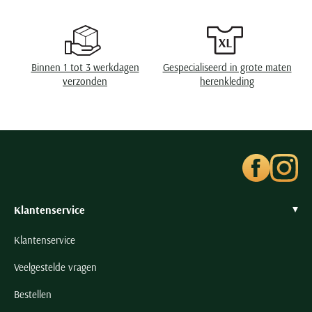
Seidensticker
Slater
State of Art
Binnen 1 tot 3 werkdagen
Gespecialiseerd in grote maten
Superdry
verzonden
herenkleding
Tenson
Thomas Maine
Tommy Hilfiger
Tramarossa
UBR
Vanguard
Klantenservice
Wellington of Billmore
Klantenservice
William Lockie
Veelgestelde vragen
Xacus
Bestellen
Alle merken