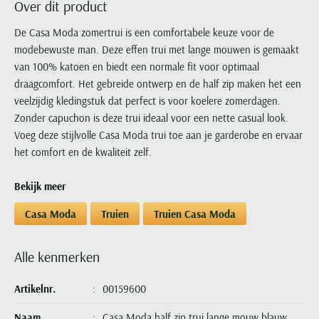
Over dit product
Portofino
PME Legend
Tussenjassen
PME Legend
Polo Ralph Lauren
Pierre Cardin
New Zealand
Lacoste
Profuomo
Polo Ralph Lauren
De Casa Moda zomertrui is een comfortabele keuze voor de
Bodywarmers
Polo Ralph Lauren
PME Legend
PME Legend
Olymp
Ledub
modebewuste man. Deze effen trui met lange mouwen is gemaakt
R2
Portofino
Portofino
Portofino
Polo Ralph Lauren
Paul & Shark
Lyle & Scott
van 100% katoen en biedt een normale fit voor optimaal
Seidensticker
Reset
Profuomo
Profuomo
Portofino
Polo Ralph Lauren
Mac
draagcomfort. Het gebreide ontwerp en de half zip maken het een
State of Art
State of Art
State of Art
State of Art
Replay
veelzijdig kledingstuk dat perfect is voor koelere zomerdagen.
PME Legend
Maerz
Tommy Hilfiger
Superdry
Zonder capuchon is deze trui ideaal voor een nette casual look.
Superdry
Superdry
Tommy Hilfiger
Profuomo
Magnanni
Voeg deze stijlvolle Casa Moda trui toe aan je garderobe en ervaar
Vanguard
Tenson
Tommy Hilfiger
Thomas Maine
Tramarossa
R2
Mason's
het comfort en de kwaliteit zelf.
Xacus
Tommy Hilfiger
Vanguard
Tommy Hilfiger
Vanguard
State of Art
Mc Alson
UBR
Bekijk meer
Vanguard
Superdry
Meyer
Populaire kleuren
Vanguard
Grote maten
Deals
William Lockie
Casa Moda
Truien
Truien Casa Moda
Tenson
New Zealand
Wit overhemd heren
Grote maten poloshirts
2e broek voor de helft
Wellington of Billmore
Tommy Hilfiger
Zwart overhemd heren
Grote maten herenmode
Populaire materialen
Alle kenmerken
Tramarossa
Blauw overhemd heren
Populaire merk lijnen
Grote maten
Katoenen trui
North 84
Vanguard
Groen overhemd heren
Meyer Chicago
Grote maten jassen
Artikelnr.
00159600
Populaire kleuren
Lamswollen trui
Olymp
Alle merken sale
Witte polo heren
Meyer Diego
Grote maten winterjassen
Merino wol trui
Naam
Casa Moda half zip trui lange mouw blauw