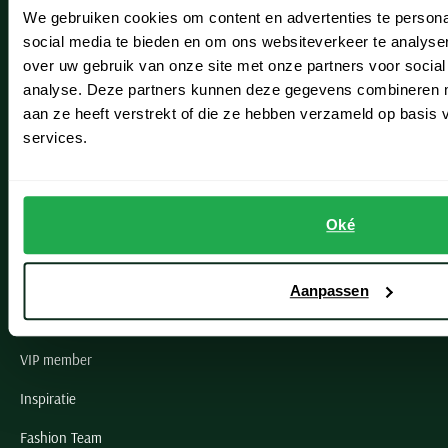
We gebruiken cookies om content en advertenties te persona
Leiderdorp
social media te bieden en om ons websiteverkeer te analyse
Lisse
over uw gebruik van onze site met onze partners voor social
analyse. Deze partners kunnen deze gegevens combineren me
Noordwijk
aan ze heeft verstrekt of die ze hebben verzameld op basis
services.
Oegstgeest
Openingstijden winkels
Oké
Schulte Herenmode
Grote maten herenkleding
Aanpassen
Paul & Shark specialist
VIP member
Inspiratie
Fashion Team