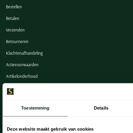
Bestellen
Betalen
Verzenden
Retourneren
Klachtenafhandeling
Actievoorwaarden
Artikelonderhoud
Onze winkels
Onze winkels
Toestemming
Details
Heemstede
Hillegom
Deze website maakt gebruik van cookies