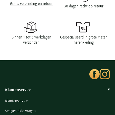
Seidensticker
Manchet
enkele manchet
Gratis verzending en retour
30 dagen recht op retour
Slater
State of Art
Superdry
Tenson
Binnen 1 tot 3 werkdagen
Gespecialiseerd in grote maten
verzonden
herenkleding
Thomas Maine
Tommy Hilfiger
Tramarossa
UBR
Vanguard
Wellington of Billmore
Klantenservice
William Lockie
Xacus
Klantenservice
Veelgestelde vragen
Alle merken