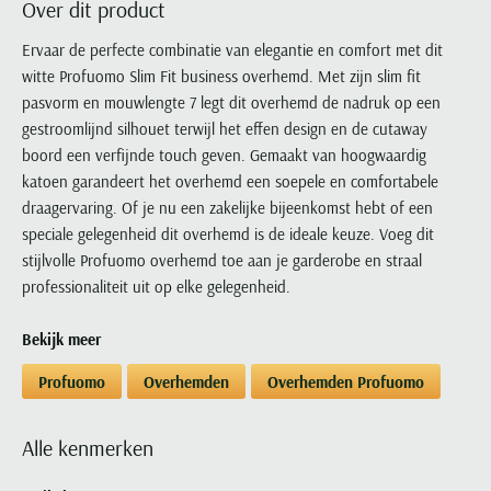
Over dit product
Portofino
PME Legend
Tussenjassen
PME Legend
Polo Ralph Lauren
Pierre Cardin
New Zealand
Lacoste
Profuomo
Polo Ralph Lauren
Ervaar de perfecte combinatie van elegantie en comfort met dit
Bodywarmers
Polo Ralph Lauren
PME Legend
PME Legend
Olymp
Ledub
witte Profuomo Slim Fit business overhemd. Met zijn slim fit
R2
Portofino
Portofino
Portofino
Polo Ralph Lauren
Paul & Shark
Lyle & Scott
pasvorm en mouwlengte 7 legt dit overhemd de nadruk op een
Seidensticker
Reset
Profuomo
Profuomo
Portofino
Polo Ralph Lauren
Mac
gestroomlijnd silhouet terwijl het effen design en de cutaway
State of Art
State of Art
State of Art
State of Art
Replay
boord een verfijnde touch geven. Gemaakt van hoogwaardig
PME Legend
Maerz
Tommy Hilfiger
Superdry
katoen garandeert het overhemd een soepele en comfortabele
Superdry
Superdry
Tommy Hilfiger
Profuomo
Magnanni
draagervaring. Of je nu een zakelijke bijeenkomst hebt of een
Vanguard
Tenson
Tommy Hilfiger
Thomas Maine
Tramarossa
R2
Mason's
speciale gelegenheid dit overhemd is de ideale keuze. Voeg dit
Xacus
Tommy Hilfiger
Vanguard
Tommy Hilfiger
Vanguard
stijlvolle Profuomo overhemd toe aan je garderobe en straal
State of Art
Mc Alson
UBR
professionaliteit uit op elke gelegenheid.
Vanguard
Superdry
Meyer
Populaire kleuren
Vanguard
Grote maten
Deals
William Lockie
Tenson
New Zealand
Bekijk meer
Wit overhemd heren
Grote maten poloshirts
2e broek voor de helft
Wellington of Billmore
Tommy Hilfiger
Zwart overhemd heren
Profuomo
Overhemden
Overhemden Profuomo
Grote maten herenmode
Populaire materialen
Tramarossa
Blauw overhemd heren
Populaire merk lijnen
Grote maten
Katoenen trui
North 84
Vanguard
Groen overhemd heren
Meyer Chicago
Grote maten jassen
Alle kenmerken
Populaire kleuren
Lamswollen trui
Olymp
Alle merken sale
Witte polo heren
Meyer Diego
Grote maten winterjassen
Merino wol trui